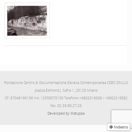
Fondazione Centro di Documentazione Ebraica Contemporanea CDEC ONLUS
piazza Edmond J. Safra 1, 20125 Milano
CF: 97049190156 IVA: 12559570150 Telefono +3902316338 / +3902316092
Fax: 02.33.60.27.28
Developed by Watuppa
Indietro