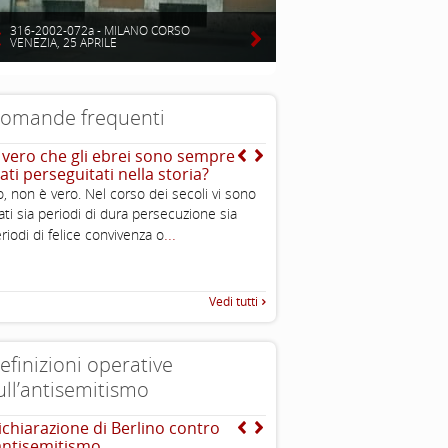
316-2002-072a - MILANO CORSO
VENEZIA, 25 APRILE
omande frequenti
’ vero che gli ebrei sono sempre
Chi è un ebreo?
ati perseguitati nella storia?
E’ una persona di religione e
, non è vero. Nel corso dei secoli vi sono
comunque condivide cultura e
ati sia periodi di dura persecuzione sia
dell’ebraismo; è ebreo chi n
...
riodi di felice convivenza o
ebrea o si converte. Ciascun
...
caratteristiche
Vedi tutti
efinizioni operative
ull’antisemitismo
ichiarazione di Berlino contro
INTERNATIONAL HOLOC
’antisemitismo
REMEMBRANCE ALLIANCE