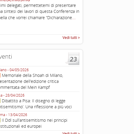
, definizione operativa d
imi delegati, permettetemi di presentare
antisemitismo
a sintesi dei lavori di questa Conferenza in
IHRA Plenary Meetings Buchar
...
ella che vorrei chiamare “Dichiarazione
corso della sua assemblea ple
Vedi tutti
venti
lano - 04/05/2026
Roma - 16/03/2026
Memoriale della Shoah di Milano,
Roma, webinar “Il DDL ant
esentazione dell’edizione critica
e ombre
ommentata del Mein Kampf
Fondazione Castagneto Banca 1910
Livorno - 04/03/2026
sa - 28/04/2026
Livorno, conferenza sull’a
Dibattito a Pisa: Il disegno di legge
con Gadi Luzzatto Voghera, di
ntisemitismo’. Una riflessione a più voci
Fondazione CDEC
ma - 13/04/2026
Roma, Via della Dogana Vecchia 2
Il Ddl sull’antisemitismo nei principi
Giustiniani, Sala Zuccari - 03/03/
stituzionali ed europei
Roma, Senato, presentazi
Vedi tutti