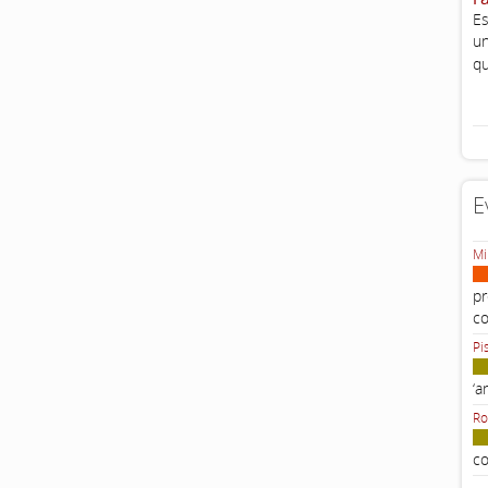
Es
un
qu
E
Mi
pr
c
Pi
‘a
Ro
co