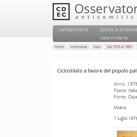
Vai al contenuto principale
Vai al contenuto secondario
L’antisemitismo
Episodi di antisemi
Menu principale
Italia/Incidents
Home
Multimedia
Foto
Dal 1970 al 1980
Ciclostilato a favore del popolo pa
Anno:
197
Paese:
Itali
Fonte:
Osse
Milano
7 luglio 197