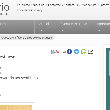
/
/
/
Chi siamo / About us
Contattaci / Contact us
Mappa Sito
Inform
Informativa privacy
tismo in
Articoli
Eventi e Iniziative
Approfo
Ciclostilato a favore del popolo palestinese
Stampa
lestinese
6
a
rvatorio antisemitismo
6