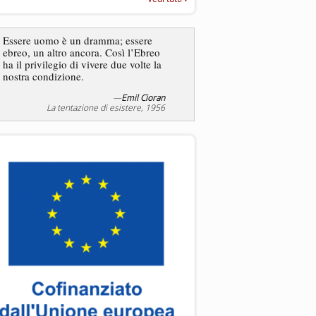
“Rapporto annuale sull’antisem
2025”
Dire gli ebrei è una
Essere uomo è un dramma; essere
generalizzazione, proprio
ebreo, un altro ancora. Così l’Ebreo
dicesse i cristiani. Ci sono
ha il privilegio di vivere due volte la
sono cristiani, e l’origine, 
nostra condizione.
religione, lo stile di vita, 
sicuro comportano tanti trat
—
Emil Cioran
—
S
La tentazione di esistere, 1956
Liberazione, 20