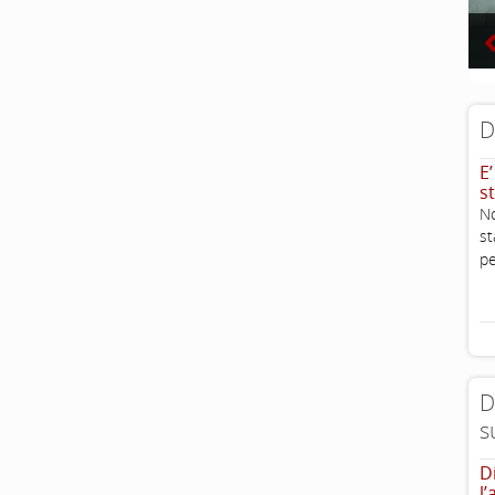
D
E
st
No
st
pe
D
s
D
l