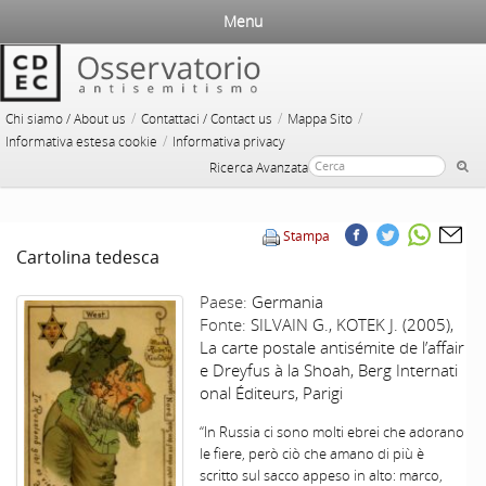
Menu
/
/
/
Chi siamo / About us
Contattaci / Contact us
Mappa Sito
/
Informativa estesa cookie
Informativa privacy
Ricerca Avanzata
Stampa
Cartolina tedesca
Paese:
Germania
Fonte:
SILVAIN G., KOTEK J. (2005),
La carte postale antisémite de l’affair
e Dreyfus à la Shoah, Berg Internati
onal Éditeurs, Parigi
“In Russia ci sono molti ebrei che adorano
le fiere, però ciò che amano di più è
scritto sul sacco appeso in alto: marco,