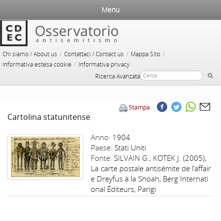
Menu
/
/
/
Chi siamo / About us
Contattaci / Contact us
Mappa Sito
/
Informativa estesa cookie
Informativa privacy
Ricerca Avanzata
Stampa
Cartolina statunitense
Anno:
1904
Paese:
Stati Uniti
Fonte:
SILVAIN G., KOTEK J. (2005),
La carte postale antisémite de l’affair
e Dreyfus à la Shoah, Berg Internati
onal Éditeurs, Parigi