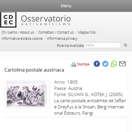
Menu
/
/
/
Chi siamo / About us
Contattaci / Contact us
Mappa Sito
/
Informativa estesa cookie
Informativa privacy
Ricerca Avanzata
Stampa
Cartolina postale austriaca
Anno:
1905
Paese:
Austria
Fonte:
SILVAIN G., KOTEK J. (2005),
La carte postale antisémite de l’affair
e Dreyfus à la Shoah, Berg Internati
onal Éditeurs, Parigi