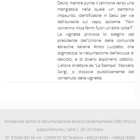
David, mentre punta il cannone verso una
mangiatoia nella quale un bambino
impaurito, identificabile in Gesù per via
dell’aureola sul capo, esclama: “Non
vorranno mica farmi fuori un’altra volta?!”.
La vignetta provoca lo sdegno del
presidente dell’Unione delle comunità
ebraiche italiane Amos Luzzatto, che
stigmatizza la riesumazione dell’accusa di
deicidio, e di diversi esponenti cattolici.
L’allora direttore de “La Stampa”, Marcello
Sorgi, si dissocia pubblicamente dal
contenuto della vignetta.
Fondazione Centro di Documentazione Ebraica Contemporanea CDEC ONLUS
piazza Edmond J. Safra 1, 20125 Milano
CF: 97049190156 IVA: 12559570150 Telefono +3902316338 / +3902316092