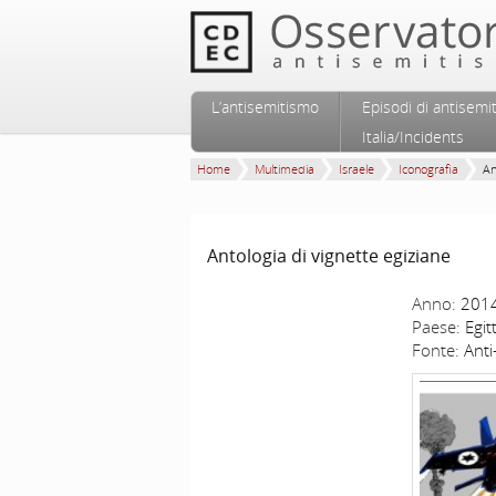
Vai al contenuto principale
Vai al contenuto secondario
L’antisemitismo
Episodi di antisemi
Menu principale
Italia/Incidents
Home
Multimedia
Israele
Iconografia
An
Antologia di vignette egiziane
Anno:
201
Paese:
Egit
Fonte:
Ant