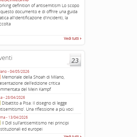
2003
rking definition of antisemitism Lo scopo
Tratto da: EUMC-Manifestati
 questo documento e di offrire una guida
Antisemitism in the EU 2002
atica all'identificazione d'incidenti, la
225-241 2.1.2 DEFINIZIONI,
ccolta
TEORIE INTRODUZIONE Poic
Vedi tutti
venti
lano - 04/05/2026
Roma - 16/03/2026
Memoriale della Shoah di Milano,
Roma, webinar “Il DDL ant
esentazione dell’edizione critica
e ombre
ommentata del Mein Kampf
Fondazione Castagneto Banca 1910
Livorno - 04/03/2026
sa - 28/04/2026
Livorno, conferenza sull’a
Dibattito a Pisa: Il disegno di legge
con Gadi Luzzatto Voghera, di
ntisemitismo’. Una riflessione a più voci
Fondazione CDEC
ma - 13/04/2026
Roma, Via della Dogana Vecchia 2
Il Ddl sull’antisemitismo nei principi
Giustiniani, Sala Zuccari - 03/03/
stituzionali ed europei
Roma, Senato, presentazi
Vedi tutti