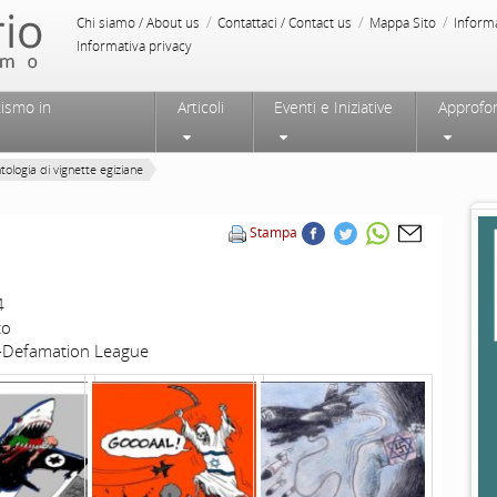
/
/
/
Chi siamo / About us
Contattaci / Contact us
Mappa Sito
Inform
Informativa privacy
tismo in
Articoli
Eventi e Iniziative
Approfo
tologia di vignette egiziane
Stampa
4
to
i-Defamation League