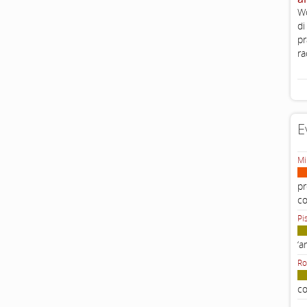
Wo
di
pr
ra
E
Mi
pr
c
Pi
‘a
Ro
co