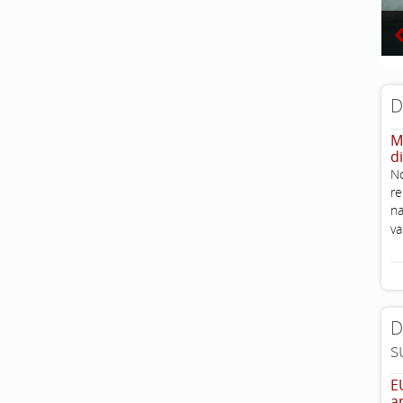
D
M
d
No
re
na
v
D
s
E
a