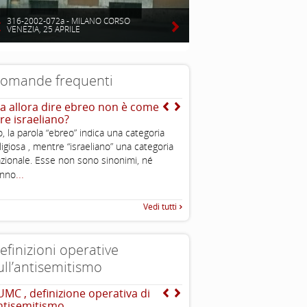
316-2002-072a - MILANO CORSO
VENEZIA, 25 APRILE
omande frequenti
a allora dire ebreo non è come
Mentre qual è l’origine d
ire israeliano?
teoria dell’uccisione de
, la parola “ebreo” indica una categoria
Dal mito di Saturno deri
ligiosa , mentre “israeliano” una categoria
dell’ebreo divoratore di 
...
zionale. Esse non sono sinonimi, né
comprenderlo
...
anno
Vedi tutti
efinizioni operative
ull’antisemitismo
UMC , definizione operativa di
EUMC-Manifestations of
ntisemitismo
Antisemitism in the EU 