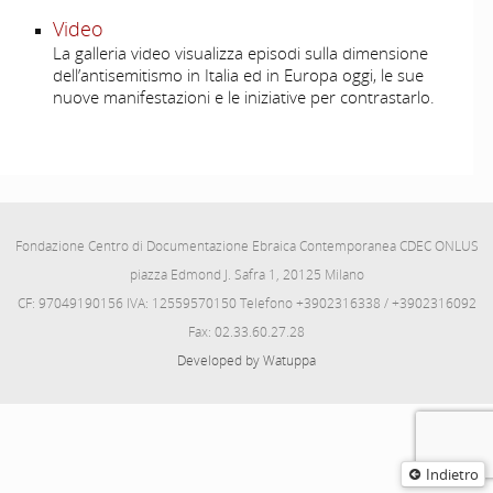
Video
La galleria video visualizza episodi sulla dimensione
dell’antisemitismo in Italia ed in Europa oggi, le sue
nuove manifestazioni e le iniziative per contrastarlo.
Fondazione Centro di Documentazione Ebraica Contemporanea CDEC ONLUS
piazza Edmond J. Safra 1, 20125 Milano
CF: 97049190156 IVA: 12559570150 Telefono +3902316338 / +3902316092
Fax: 02.33.60.27.28
Developed by Watuppa
Indietro