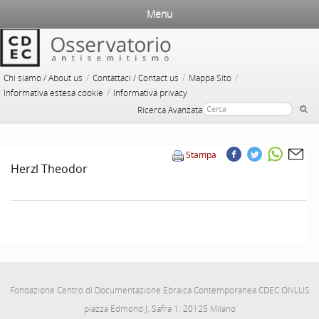
Menu
/
/
/
Chi siamo / About us
Contattaci / Contact us
Mappa Sito
/
Informativa estesa cookie
Informativa privacy
Ricerca Avanzata
Stampa
Herzl Theodor
Fondazione Centro di Documentazione Ebraica Contemporanea CDEC ONLUS
piazza Edmond J. Safra 1, 20125 Milano