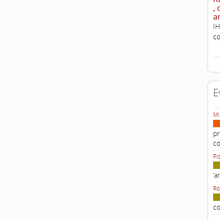
,
a
IH
co
E
Mi
pr
c
Pi
‘a
Ro
co