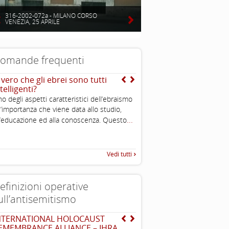
316-2002-072a - MILANO CORSO
VENEZIA, 25 APRILE
omande frequenti
 vero che gli ebrei sono tutti
Da dove arriva l’immagi
telligenti?
dell’ebreo “usuraio” e
“strozzino”?
o degli aspetti caratteristici dell’ebraismo
L’immagine dell’“ebreo u
l’importanza che viene data allo studio,
...
stereotipo molto antico. Esso
l’educazione ed alla conoscenza. Questo
Vedi tutti
efinizioni operative
ull’antisemitismo
NTERNATIONAL HOLOCAUST
The Louis D. Brandeis C
EMEMBRANCE ALLIANCE – IHRA
definizioni di antisemit