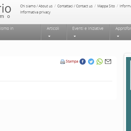
/
/
/
Chi siamo / About us
Contattaci / Contact us
Mappa Sito
Inform
Informativa privacy
tismo in
Articoli
Eventi e Iniziative
Approfo
Stampa