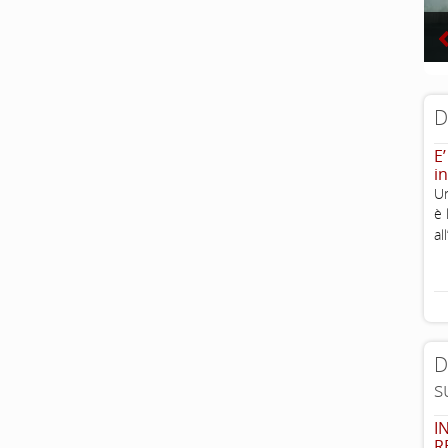
D
E’
in
Un
è 
al
D
s
I
R