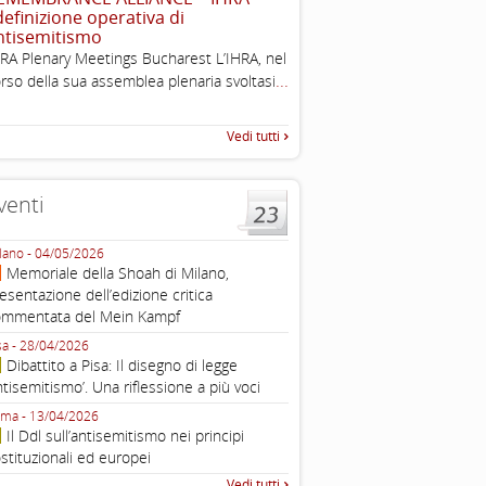
 definizione operativa di
The Louis D. Brandeis Cente
ntisemitismo
Defining Anti-Semitism Doc
RA Plenary Meetings Bucharest L’IHRA, nel
esplicativo dedicato alle dichi
...
rso della sua assemblea plenaria svoltasi
...
operative contro
Vedi tutti
venti
lano - 04/05/2026
Roma - 16/03/2026
Memoriale della Shoah di Milano,
Roma, webinar “Il DDL ant
esentazione dell’edizione critica
e ombre
ommentata del Mein Kampf
Fondazione Castagneto Banca 1910
Livorno - 04/03/2026
sa - 28/04/2026
Livorno, conferenza sull’a
Dibattito a Pisa: Il disegno di legge
con Gadi Luzzatto Voghera, di
ntisemitismo’. Una riflessione a più voci
Fondazione CDEC
ma - 13/04/2026
Roma, Via della Dogana Vecchia 2
Il Ddl sull’antisemitismo nei principi
Giustiniani, Sala Zuccari - 03/03/
stituzionali ed europei
Roma, Senato, presentazi
Vedi tutti