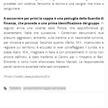
proiettati con violenza, feriscono la donna a una caviglia, che inizia a
sanguinare.
A soccorrere per primi la coppia è una pattuglia della Guardia di
Finanza, che procede a una prima identificazione del gruppo
. In
seguito arriva una volante della Polizia, che approfondisce gli
accertamenti. Nelle ore successive, i Carabinieri denunciano due
presunti aggressori, entrambi sulla trentina e di nazionalità tunisina,
per minacce e percosse. Secondo quanto riferito, M.K., incensurato e
regolare sul territorio, è accusato di aver schiaffeggiato il turista; è a
piede libero. M.A., irregolare in Italia e con procedimenti in corso non
ancora definitivi, è stato trasferito al Centro per il rimpatrio di Bari.
Entrambi si sono rivolti all’avvocato Marco Marcelli. Le responsabilità
penali saranno accertate nelle sedi competenti.
Photo Credits: www.polesine24.it
7ottobre
antisemitismo legato ad Israele