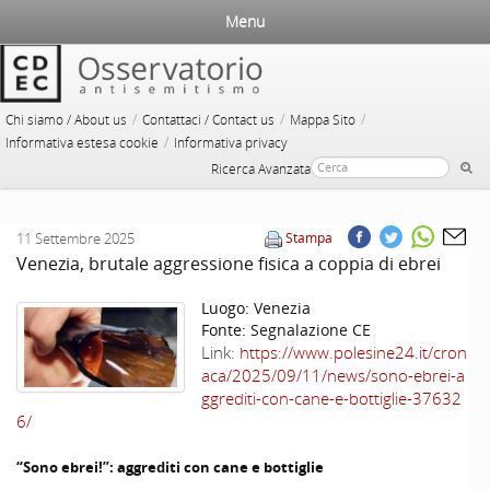
Menu
/
/
/
Chi siamo / About us
Contattaci / Contact us
Mappa Sito
/
Informativa estesa cookie
Informativa privacy
Ricerca Avanzata
11 Settembre 2025
Stampa
Venezia, brutale aggressione fisica a coppia di ebrei
Luogo:
Venezia
Fonte:
Segnalazione CE
Link:
https://www.polesine24.it/cron
aca/2025/09/11/news/sono-ebrei-a
ggrediti-con-cane-e-bottiglie-37632
6/
“Sono ebrei!”: aggrediti con cane e bottiglie