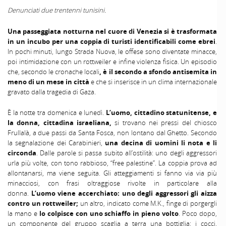
Denunciati due trentenni tunisini.
Una passeggiata notturna nel cuore di Venezia si è trasformata
in un incubo per una coppia di turisti identificabili come ebrei
.
In pochi minuti, lungo Strada Nuova, le offese sono diventate minacce,
poi intimidazione con un rottweiler e infine violenza fisica. Un episodio
che, secondo le cronache locali
, è il secondo a sfondo antisemita in
meno di un mese in città
e che si inserisce in un clima internazionale
gravato dalla tragedia di Gaza.
È la notte tra domenica e lunedì.
L’uomo, cittadino statunitense, e
la donna, cittadina israeliana,
si trovano nei pressi del chiosco
Frullalà, a due passi da Santa Fosca, non lontano dal Ghetto. Secondo
la segnalazione dei Carabinieri,
una decina di uomini li nota e li
circonda
. Dalle parole si passa subito all’ostilità: uno degli aggressori
urla più volte, con tono rabbioso, “free palestine”. La coppia prova ad
allontanarsi, ma viene seguita. Gli atteggiamenti si fanno via via più
minacciosi, con frasi oltraggiose rivolte in particolare alla
donna.
L’uomo viene accerchiato: uno degli aggressori gli aizza
contro un rottweiler;
un altro, indicato come M.K., finge di porgergli
la mano e
lo colpisce con uno schiaffo in pieno volto
. Poco dopo,
un componente del gruppo scaglia a terra una bottiglia: i cocci,