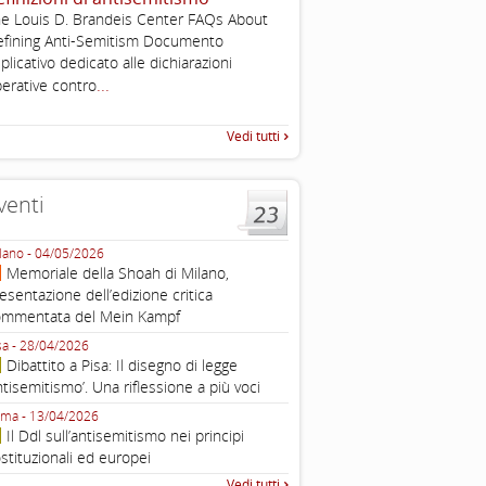
, definizione operativa d
e Louis D. Brandeis Center FAQs About
antisemitismo
fining Anti-Semitism Documento
IHRA Plenary Meetings Buchar
plicativo dedicato alle dichiarazioni
corso della sua assemblea ple
...
erative contro
Vedi tutti
venti
lano - 04/05/2026
Roma - 16/03/2026
Memoriale della Shoah di Milano,
Roma, webinar “Il DDL ant
esentazione dell’edizione critica
e ombre
ommentata del Mein Kampf
Fondazione Castagneto Banca 1910
Livorno - 04/03/2026
sa - 28/04/2026
Livorno, conferenza sull’a
Dibattito a Pisa: Il disegno di legge
con Gadi Luzzatto Voghera, di
ntisemitismo’. Una riflessione a più voci
Fondazione CDEC
ma - 13/04/2026
Roma, Via della Dogana Vecchia 2
Il Ddl sull’antisemitismo nei principi
Giustiniani, Sala Zuccari - 03/03/
stituzionali ed europei
Roma, Senato, presentazi
Vedi tutti