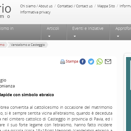
/
/
/
Chi siamo / About us
Contattaci / Contact us
Mappa Sito
Inform
Informativa privacy
tismo in
Articoli
Eventi e Iniziative
Approfo
smo
Vandalismo a Casteggio
Stampa
gio
onianza
 lapide con simbolo ebraico
ebrea convertita al cattolicesimo in occasione del matrimonio
co, si è sempre sentita vicina all’ebraismo, quando è deceduta
 nel cimitero cattolico di Casteggio in provincia di Pavia, ed i
rdare il suo forte legame con l’ebraismo, hanno fatto incidere
de una piccola (circa 15x15cm) Menorah (candelabro ebraico a