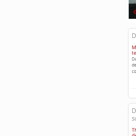
D
M
t
D
d
c
D
s
T
d