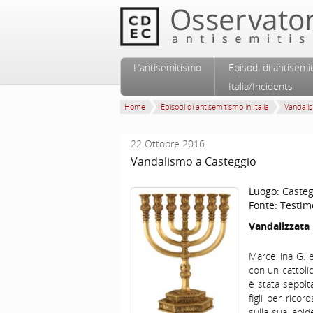
Vai al contenuto principale
Vai al contenuto secondario
L’antisemitismo
Episodi di antisemi
Menu principale
Italia/Incidents
Home
Episodi di antisemitismo in Italia
Vandali
22 Ottobre 2016
Vandalismo a Casteggio
Luogo:
Casteg
Fonte:
Testim
Vandalizzata
Marcellina G. 
con un cattoli
è stata sepolta
figli per rico
sulla sua lapi