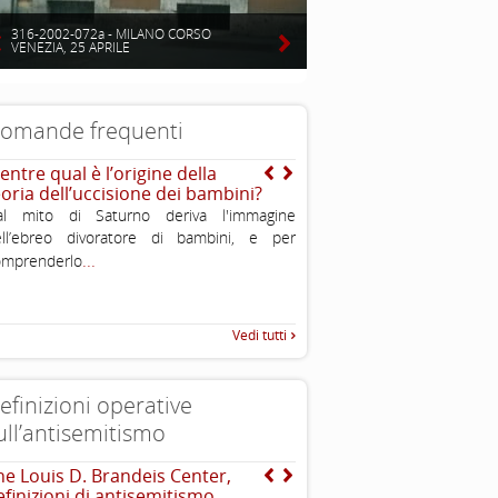
316-2002-072a - MILANO CORSO
VENEZIA, 25 APRILE
omande frequenti
entre qual è l’origine della
E’ vero che gli ebrei so
eoria dell’uccisione dei bambini?
stati perseguitati nella s
al mito di Saturno deriva l'immagine
No, non è vero. Nel corso dei
ell’ebreo divoratore di bambini, e per
stati sia periodi di dura pers
...
.
omprenderlo
periodi di felice convivenza o
Vedi tutti
efinizioni operative
ull’antisemitismo
he Louis D. Brandeis Center,
INTERNATIONAL HOLOC
efinizioni di antisemitismo
REMEMBRANCE ALLIANCE