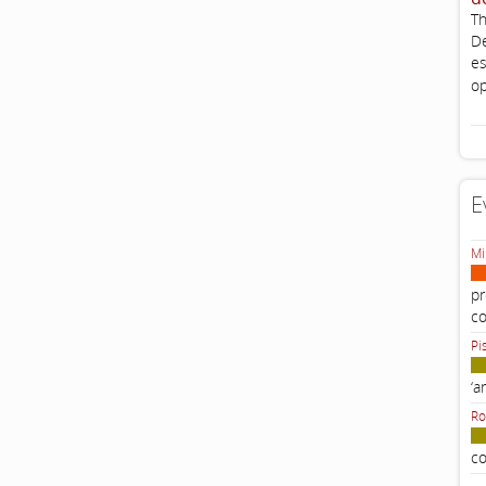
Th
De
es
op
E
Mi
pr
c
Pi
‘a
Ro
co