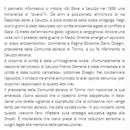
Il pannello informativo si intitola «Gli Ebrei a Saluzzo nel 1938: una
minoranza di “diversi”?». Da anni è posizionato all’incrocio di via
Deportati ebrei a Saluzzo, a poca distanza dalla locale sinagoga. Negli
scorsi giorni è stato deturpato con scritte antisemite legate al conflitto a
Gaza. «Si tratta dell’ennesimo gesto vigliacco e vergognoso. Ancora una
volta con il pretesto della guerra in Medio Oriente emerge un episodio
di bieco antisemitismo», commenta a Pagine Ebraiche Dario Disegni,
presidente della Comunità ebraica di Torino, a cui fa riferimento la
Saluzzo ebraica.
A scoprire la scritta è stata un’insegnante locale. «Fortunatamente la
reazione del sindaco di Saluzzo Franco Demaria è stata immediata e la
scritta è stata subito cancellata», sottolinea Disegni. Nel condannare
l’episodio, il sindaco ha anche annunciato di aver sporto denuncia «per
scoprire i responsabili di questo atto vile».
Il presidente della Comunità ebraica di Torino non nasconde la sua
amarezza. «Sono episodi che si ripetono ormai dappertutto in Italia.
Serve una stretta vigilanza e soprattutto che la condanna non venga
tanto del mondo ebraico, ma dalla società civile». In più incidenti come
questo «devono farci riflettere sulla strategia educativa legata alla
Shoah. È intollerabile che siano prese di mira istituzioni ebraiche o
luoghi legati alla memoria della persecuzione».