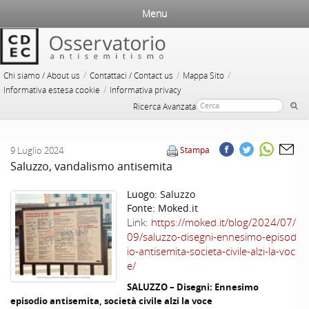
Menu
/
/
/
Chi siamo / About us
Contattaci / Contact us
Mappa Sito
/
Informativa estesa cookie
Informativa privacy
Ricerca Avanzata
9 Luglio 2024
Stampa
Saluzzo, vandalismo antisemita
Luogo:
Saluzzo
Fonte:
Moked.it
Link:
https://moked.it/blog/2024/07/
09/saluzzo-disegni-ennesimo-episod
io-antisemita-societa-civile-alzi-la-voc
e/
SALUZZO – Disegni: Ennesimo
episodio antisemita, società civile alzi la voce