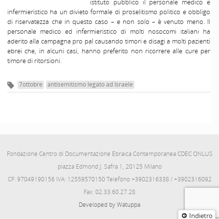
istituto pubblico il personale medico e
infermieristico ha un divieto formale di proselitismo politico e obbligo
di riservatezza che in questo caso – e non solo – è venuto meno. Il
personale medico ed infermieristico di molti nosocomi italiani ha
aderito alla campagna pro pal causando timori e disagi a molti pazienti
ebrei che, in alcuni casi, hanno preferito non ricorrere alle cure per
timore di ritorsioni.
7ottobre
antisemitismo legato ad Israele
Fondazione Centro di Documentazione Ebraica Contemporanea CDEC ONLUS
piazza Edmond J. Safra 1, 20125 Milano
CF: 97049190156 IVA: 12559570150 Telefono +3902316338 / +3902316092
Fax: 02.33.60.27.28
Developed by Watuppa
Indietro