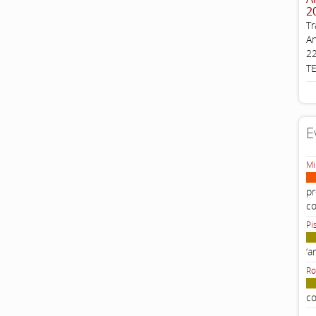
2
Tr
An
22
T
E
Mi
pr
c
Pi
‘a
Ro
co