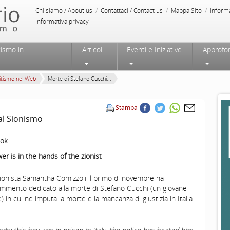
/
/
/
Chi siamo / About us
Contattaci / Contact us
Mappa Sito
Inform
Informativa privacy
tismo in
Articoli
Eventi e Iniziative
Approfo
itismo nel Web
Morte di Stefano Cucchi...
Stampa
al Sionismo
ok
r is in the hands of the zionist
tisionista Samantha Comizzoli il primo di novembre ha
ommento dedicato alla morte di Stefano Cucchi (un giovane
in cui ne imputa la morte e la mancanza di giustizia in Italia