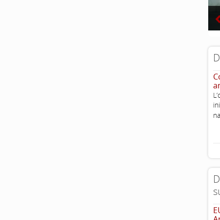
D
Co
a
L’
i
na
D
s
E
A