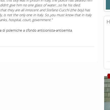
nds: this boy was in prison in
Italy
, the police has beated him
didn’t give him no one glass of water…so he his died.
that they are all innocent and Stefano Cucchi (the boy) has
ly, is not the only one in
Italy
. So..you must know that in
Italy
banks, hospital, court, government.”
H
 di polemiche a sfondo antisionista-antisemita.