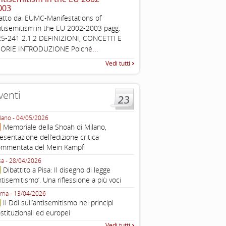
003
Working definition of antise
atto da: EUMC-Manifestations of
di questo documento e di off
tisemitism in the EU 2002-2003 pagg.
pratica all'identificazione d'inc
5-241 2.1.2 DEFINIZIONI, CONCETTI E
raccolta
...
EORIE INTRODUZIONE Poiché
Vedi tutti
venti
lano - 04/05/2026
Roma - 16/03/2026
Memoriale della Shoah di Milano,
Roma, webinar “Il DDL ant
esentazione dell’edizione critica
e ombre
ommentata del Mein Kampf
Fondazione Castagneto Banca 1910
Livorno - 04/03/2026
sa - 28/04/2026
Livorno, conferenza sull’a
Dibattito a Pisa: Il disegno di legge
con Gadi Luzzatto Voghera, di
ntisemitismo’. Una riflessione a più voci
Fondazione CDEC
ma - 13/04/2026
Roma, Via della Dogana Vecchia 2
Il Ddl sull’antisemitismo nei principi
Giustiniani, Sala Zuccari - 03/03/
stituzionali ed europei
Roma, Senato, presentazi
Vedi tutti