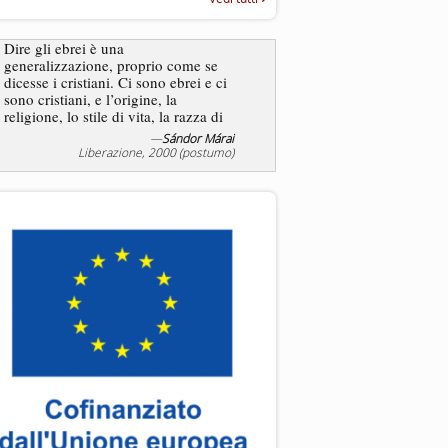
“Rapporto annuale sull’antisem
2025”
Dire gli ebrei è una
Essere uomo è un dramma
generalizzazione, proprio come se
ebreo, un altro ancora. Co
dicesse i cristiani. Ci sono ebrei e ci
ha il privilegio di vivere d
sono cristiani, e l’origine, la
nostra condizione.
religione, lo stile di vita, la razza di
sicuro comportano tanti tratti...
—
Sándor Márai
Liberazione, 2000 (postumo)
La tentazione di e