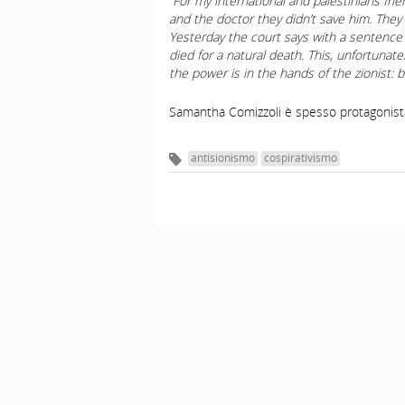
“For my international and palestinians frie
and the doctor they didn’t save him. They 
Yesterday the court says with a sentence 
died for a natural death. This, unfortunate
the power is in the hands of the zionist: 
Samantha Comizzoli è spesso protagonista
antisionismo
cospirativismo