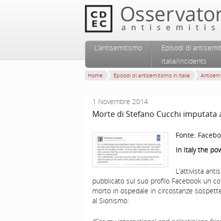
Vai al contenuto principale
Vai al contenuto secondario
L’antisemitismo
Episodi di antisemi
Menu principale
Italia/Incidents
Home
Episodi di antisemitismo in Italia
Antisem
1 Novembre 2014
Morte di Stefano Cucchi imputata 
Fonte:
Facebo
In
Italy
the powe
L’attivista an
pubblicato sul suo profilo Facebook un c
morto in ospedale in circostanze sospette) 
al Sionismo: