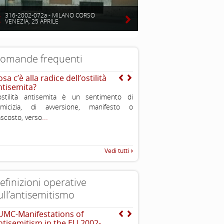
316-2002-072a - MILANO CORSO
VENEZIA, 25 APRILE
omande frequenti
sa c’è alla radice dell’ostilità
Chi è un ebreo?
ntisemita?
E’ una persona di religione e
ostilità antisemita è un sentimento di
comunque condivide cultura e
nimicizia, di avversione, manifesto o
dell’ebraismo; è ebreo chi n
...
scosto, verso
ebrea o si converte. Ciascun
...
caratteristiche
Vedi tutti
efinizioni operative
ull’antisemitismo
UMC-Manifestations of
EUMC , definizione opera
ntisemitism in the EU 2002-
antisemitismo