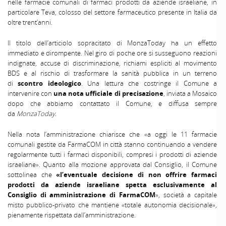
nelle farmacie comunali di farmaci prodotti da aziende israeliane, in
particolare Teva, colosso del settore farmaceutico presente in Italia da
oltre trent’anni.
Il titolo dell’articiolo sopracitato di MonzaToday ha un effetto
immediato e dirompente. Nel giro di poche ore si susseguono reazioni
indignate, accuse di discriminazione, richiami espliciti al movimento
BDS e al rischio di trasformare la sanità pubblica in un terreno
di
scontro ideologico
. Una lettura che costringe il Comune a
intervenire con
una nota ufficiale di precisazione
,
inviata a Mosaico
dopo che abbiamo contattato il Comune, e diffusa sempre
da
MonzaToday.
Nella nota l’amministrazione chiarisce che «a oggi le 11 farmacie
comunali gestite da FarmaCOM in città stanno continuando a vendere
regolarmente tutti i farmaci disponibili, compresi i prodotti di aziende
israeliane». Quanto alla mozione approvata dal Consiglio, il Comune
sottolinea che
«l’eventuale decisione di non offrire farmaci
prodotti da aziende israeliane spetta esclusivamente al
Consiglio di amministrazione di FarmaCOM
», società a capitale
misto pubblico-privato che mantiene «totale autonomia decisionale»,
pienamente rispettata dall’amministrazione.