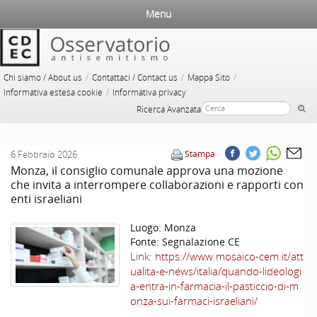
Menu
/
/
/
Chi siamo / About us
Contattaci / Contact us
Mappa Sito
/
Informativa estesa cookie
Informativa privacy
Ricerca Avanzata
6 Febbraio 2026
Stampa
Monza, il consiglio comunale approva una mozione
che invita a interrompere collaborazioni e rapporti con
enti israeliani
Luogo:
Monza
Fonte:
Segnalazione CE
Link:
https://www.mosaico-cem.it/att
ualita-e-news/italia/quando-lideologi
a-entra-in-farmacia-il-pasticcio-di-m
onza-sui-farmaci-israeliani/