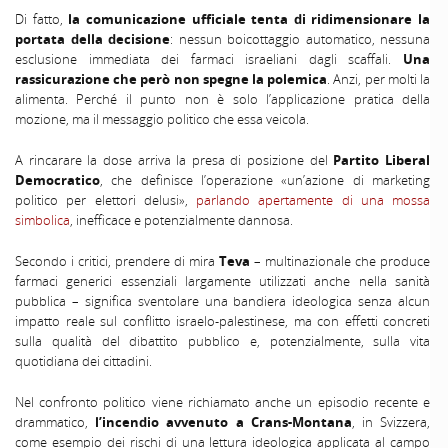
Di fatto,
la comunicazione ufficiale tenta di ridimensionare la
portata della decisione
: nessun boicottaggio automatico, nessuna
esclusione immediata dei farmaci israeliani dagli scaffali.
Una
rassicurazione che però non spegne la polemica
. Anzi, per molti la
alimenta. Perché il punto non è solo l’applicazione pratica della
mozione, ma il messaggio politico che essa veicola.
A rincarare la dose arriva la presa di posizione del
Partito Liberal
Democratico
, che definisce l’operazione «un’azione di marketing
politico per elettori delusi»,
parlando apertamente di una mossa
simbolica
, inefficace e potenzialmente dannosa.
Secondo i critici, prendere di mira
Teva
– multinazionale che produce
farmaci generici essenziali largamente utilizzati anche nella sanità
pubblica – significa sventolare una bandiera ideologica senza alcun
impatto reale sul conflitto israelo-palestinese, ma con effetti concreti
sulla qualità del dibattito pubblico e, potenzialmente, sulla vita
quotidiana dei cittadini.
Nel confronto politico viene richiamato anche un episodio recente e
drammatico,
l’incendio avvenuto a Crans-Montana
, in Svizzera,
come esempio dei rischi di una lettura ideologica applicata al campo