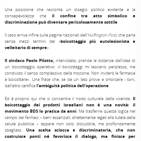
Una posizione che racconta un disagio politico evidente e la
consapevolezza che
il confine tra atto simbolico e
discriminazione può diventare pericolosamente sottile
.
Il caso arriva infine sulle pagine nazionali dell’
Huffington Post
, che parla
senza mezzi termini del
«
boicottaggio più autolesionista e
velleitario di sempre
».
Il sindaco Paolo Pilotto,
intervistato, prende le distanze dall’idea di
un boicottaggio operativo: «I boicottaggi mi lasciano perplesso, ma
condivido il senso complessivo della mozione. Non inviterò le farmacie
a boicottare». Una frase che, se da un lato prova a smorzare i toni,
dall’altro certifica
l’ambiguità politica dell’operazione
.
Ed è proprio qui che si concentra il nodo culturale della vicenda.
Il
boicottaggio dei prodotti israeliani non è una novità: il
movimento BDS lo pratica da anni
. Ma trasferire questa logica nel
campo dei farmaci – beni essenziali, direttamente legati alla tutela della
salute pubblica – appare non solo discutibile, ma profondamente
sbagliato.
Una scelta sciocca e discriminatoria, che non
costruisce ponti né favorisce il dialogo, ma finisce per