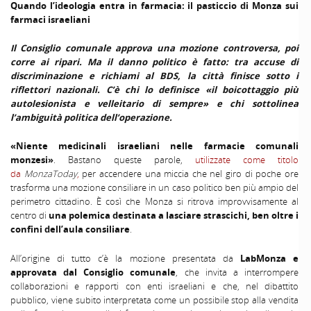
Quando l’ideologia entra in farmacia: il pasticcio di Monza sui
farmaci israeliani
Il Consiglio comunale approva una mozione controversa, poi
corre ai ripari. Ma il danno politico è fatto: tra accuse di
discriminazione e richiami al BDS, la città finisce sotto i
riflettori nazionali. C’è chi lo definisce «il boicottaggio più
autolesionista e velleitario di sempre» e chi sottolinea
l’ambiguità politica dell’operazione.
«Niente medicinali israeliani nelle farmacie comunali
monzesi»
. Bastano queste parole,
utilizzate come titolo
da
MonzaToday
,
per accendere una miccia che nel giro di poche ore
trasforma una mozione consiliare in un caso politico ben più ampio del
perimetro cittadino. È così che Monza si ritrova improvvisamente al
centro di
una polemica destinata a lasciare strascichi, ben oltre i
confini dell’aula consiliare
.
All’origine di tutto c’è la mozione presentata da
LabMonza e
approvata dal Consiglio comunale
, che invita a interrompere
collaborazioni e rapporti con enti israeliani e che, nel dibattito
pubblico, viene subito interpretata come un possibile stop alla vendita