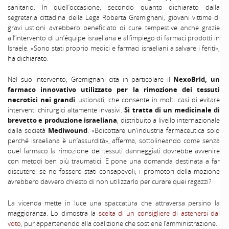
sanitario. In quell’occasione, secondo quanto dichiarato dalla
segretaria cittadina della Lega Roberta Gremignani, giovani vittime di
gravi ustioni avrebbero beneficiato di cure tempestive anche grazie
all’intervento di un’équipe israeliana e all’impiego di farmaci prodotti in
Israele. «Sono stati proprio medici e farmaci israeliani a salvare i feriti»,
ha dichiarato.
Nel suo intervento, Gremignani cita in particolare il
NexoBrid, un
farmaco innovativo utilizzato per la rimozione dei tessuti
necrotici nei grandi
ustionati, che consente in molti casi di evitare
interventi chirurgici altamente invasivi.
Si tratta di un medicinale di
brevetto e produzione israeliana
, distribuito a livello internazionale
dalla società
Mediwound
. «Boicottare un’industria farmaceutica solo
perché israeliana è un’assurdità», afferma, sottolineando come senza
quel farmaco la rimozione dei tessuti danneggiati dovrebbe avvenire
con metodi ben più traumatici. E pone una domanda destinata a far
discutere: se ne fossero stati consapevoli, i promotori della mozione
avrebbero davvero chiesto di non utilizzarlo per curare quei ragazzi?
La vicenda mette in luce una spaccatura che attraversa persino la
maggioranza. Lo dimostra la
scelta di un consigliere di astenersi dal
voto,
pur appartenendo alla coalizione che sostiene l’amministrazione.