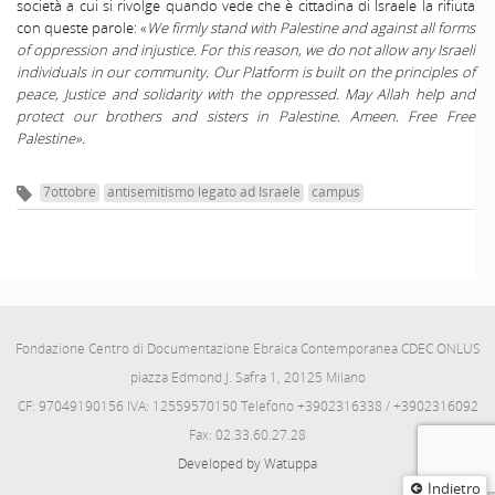
società a cui si rivolge quando vede che è cittadina di Israele la rifiuta
con queste parole: «
We firmly stand with Palestine and against all forms
of oppression and injustice. For this reason, we do not allow any Israeli
individuals in our community. Our Platform is built on the principles of
peace, Justice and solidarity with the oppressed. May Allah help and
protect our brothers and sisters in Palestine. Ameen. Free Free
Palestine».
7ottobre
antisemitismo legato ad Israele
campus
Fondazione Centro di Documentazione Ebraica Contemporanea CDEC ONLUS
piazza Edmond J. Safra 1, 20125 Milano
CF: 97049190156 IVA: 12559570150 Telefono +3902316338 / +3902316092
Fax: 02.33.60.27.28
Developed by Watuppa
Indietro