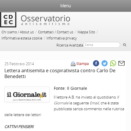
Menu
/
/
/
Chi siamo / About us
Contattaci / Contact us
Mappa Sito
/
Informativa estesa cookie
Informativa privacy
Ricerca Avanzata
25 Febbraio 2014
Stampa
Lettera antisemita e cospirativista contro Carlo De
Benedetti
Fonte:
Il Giornale
Il lettore A.B. ha inviato al quotidiano
Il
Giornale
la seguente
Email
, che è stata
pubblicata senza commento nella rubrica
delle lettere dei lettori
CATTIVI PENSIERI