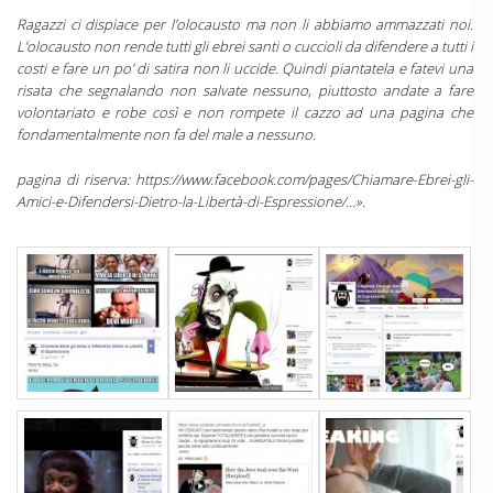
Ragazzi ci dispiace per l’olocausto ma non li abbiamo ammazzati noi.
L’olocausto non rende tutti gli ebrei santi o cuccioli da difendere a tutti i
costi e fare un po’ di satira non li uccide. Quindi piantatela e fatevi una
risata che segnalando non salvate nessuno, piuttosto andate a fare
volontariato e robe così e non rompete il cazzo ad una pagina che
fondamentalmente non fa del male a nessuno.
pagina di riserva: https://www.facebook.com/pages/Chiamare-Ebrei-gli-
Amici-e-Difendersi-Dietro-la-Libertà-di-Espressione/…».