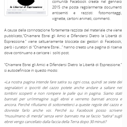
comunità Facebook creata nel gennaio
2015 che posta regolarmente documenti
antisemiti e razzisti: fotomontaggi,
vignette, cartoni animati, commenti.
A causa della connotazione fortemente razzista del materiale che viene
pubblicato,“Chiamare Ebrei gli Amici e Difendersi Dietro la Libertà di
Espressione.” viene saltuariamente bloccata dai gestori di Facebook,
però i curatori di “Chiamare Ebrei…” hanno creato una pagina di riserva
dove continuano a caricare i soliti post.
“Chiamare Ebrei gli Amici e Difendersi Dietro la Libertà di Espressione.”
si autodefinisce in questo modo:
«La nostra pagina intende fare satira su ogni cosa, quindi se siete dei
segnalatori o ipocriti del cazzo potete anche andare a saltare nei
tombini scoperti e non rompere le palle qui in pagina. Siamo stati
bannati per un’immagine sugli ebrei e verremo bannati ancora e
ancora. Perché rifiutiamo di sottometterci a queste regole del cazzo e
dovreste farlo anche voi. Perché su Facebook posso scrivere
“musulmano di merda” senza venir bannato ma se faccio “satira” sugli
ebrei vengo cancellato dalla faccia della Terra dopo 30 minuti?