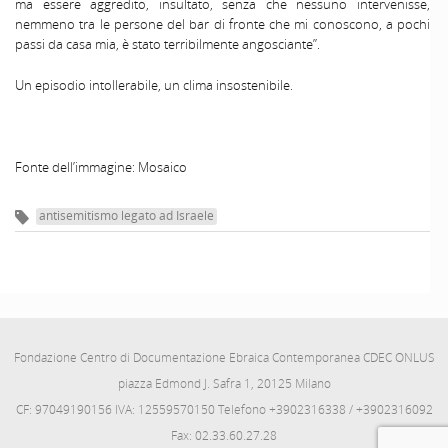
ma essere aggredito, insultato, senza che nessuno intervenisse,
nemmeno tra le persone del bar di fronte che mi conoscono, a pochi
passi da casa mia, è stato terribilmente angosciante”.
Un episodio intollerabile, un clima insostenibile.
Fonte dell’immagine: Mosaico
antisemitismo legato ad Israele
Fondazione Centro di Documentazione Ebraica Contemporanea CDEC ONLUS
piazza Edmond J. Safra 1, 20125 Milano
CF: 97049190156 IVA: 12559570150 Telefono +3902316338 / +3902316092
Fax: 02.33.60.27.28