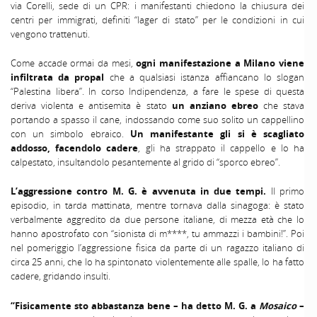
via Corelli, sede di un CPR: i manifestanti chiedono la chiusura dei
centri per immigrati, definiti “lager di stato” per le condizioni in cui
vengono trattenuti.
Come accade ormai da mesi,
ogni manifestazione a Milano viene
infiltrata da propal
che a qualsiasi istanza affiancano lo slogan
“Palestina libera”. In corso Indipendenza, a fare le spese di questa
deriva violenta e antisemita è stato
un anziano ebreo
che stava
portando a spasso il cane, indossando come suo solito un cappellino
con un simbolo ebraico.
Un manifestante gli si è scagliato
addosso, facendolo cadere
, gli ha strappato il cappello e lo ha
calpestato, insultandolo pesantemente al grido di “sporco ebreo”.
L’aggressione contro M. G. è avvenuta in due tempi.
Il primo
episodio, in tarda mattinata, mentre tornava dalla sinagoga: è stato
verbalmente aggredito da due persone italiane, di mezza età che lo
hanno apostrofato con “sionista di m****, tu ammazzi i bambini!”. Poi
nel pomeriggio l’aggressione fisica da parte di un ragazzo italiano di
circa 25 anni, che lo ha spintonato violentemente alle spalle, lo ha fatto
cadere, gridando insulti.
“Fisicamente sto abbastanza bene – ha detto M. G. a
Mosaico
–