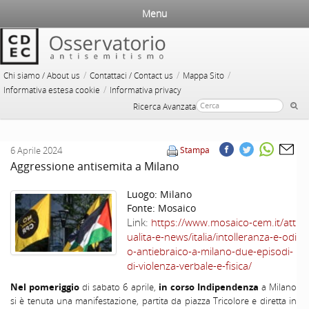
Menu
/
/
/
Chi siamo / About us
Contattaci / Contact us
Mappa Sito
/
Informativa estesa cookie
Informativa privacy
Ricerca Avanzata
6 Aprile 2024
Stampa
Aggressione antisemita a Milano
Luogo:
Milano
Fonte:
Mosaico
Link:
https://www.mosaico-cem.it/att
ualita-e-news/italia/intolleranza-e-odi
o-antiebraico-a-milano-due-episodi-
di-violenza-verbale-e-fisica/
Nel pomeriggio
di sabato 6 aprile,
in corso Indipendenza
a Milano
si è tenuta una manifestazione, partita da piazza Tricolore e diretta in