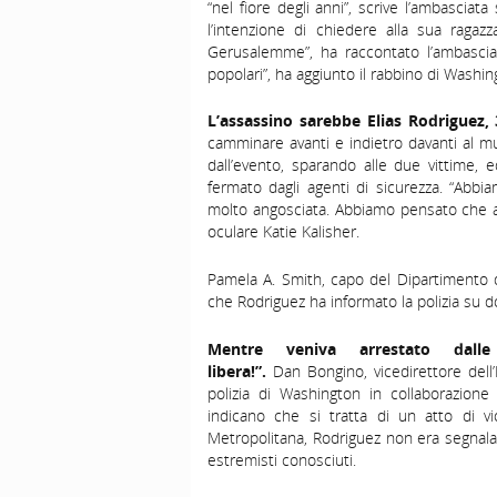
“nel fiore degli anni”, scrive l’ambascia
l’intenzione di chiedere alla sua raga
Gerusalemme”, ha raccontato l’ambascia
popolari”, ha aggiunto il rabbino di Washi
L’assassino sarebbe
Elias Rodriguez
,
camminare avanti e indietro davanti al m
dall’evento, sparando alle due vittime,
fermato dagli agenti di sicurezza. “Abbi
molto angosciata. Abbiamo pensato che a
oculare Katie
Kalisher
.
Pamela A. Smith, capo del Dipartimento d
che Rodriguez ha informato la polizia su do
Mentre veniva arrestato dall
libera!”
.
Dan
Bongino
, vicedirettore del
polizia di Washington in collaborazione 
indicano che si tratta di un atto di vio
Metropolitana, Rodriguez non era segnalato 
estremisti conosciuti.