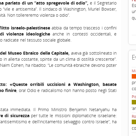
ha parlato di un “atto spregevole di odio”,
e il Segretario
Es
 “vile e antisemita”. Il sindaco di
Washington,
Muriel
Bowser
,
un
tà. Non tollereremo violenza o odio”.
qu
litto israelo-palestinese
abbia da tempo trasceso i confini
 di violenze ideologiche
anche in contesti occidentali, e
o radicate nel tessuto sociale globale.
a del Museo Ebraico della Capitale,
aveva già sottolineato in
E
 in allerta costante, spinte da un clima di ostilità crescente”.
 Naim Cohen
, ha ribadito: “Le comunità ebraiche devono poter
Mi
pr
to: «Queste orribili uccisioni a Washington, basate
c
o finire
, ora! Odio e radicalismo non hanno posto negli Stati
Pi
‘a
 stata immediata. Il
Primo Ministro Benjamin Netanyahu
ha
e di sicurezza
per tutte le missioni diplomatiche israeliane:
Ro
l’antisemitismo e dell’incitamento selvaggio contro Israele”, ha
co