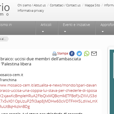
/
/
/
Chi siamo / About us
Contattaci / Contact us
Mappa Sito
Inform
Informativa privacy
tismo in
Articoli
Eventi e Iniziative
Approfo
al...
Stampa
braico: uccisi due membri dell’ambasciata
 ‘Palestina libera
saico-cem.it
 Tranchina
/www.mosaico-cem.it/attualita-e-news/mondo/spari-davan
braico-uccisa-una-coppia-lui-stava-per-chiederle-di-sposa
=IwY2xjawKcBmpleHRuA2FlbQIxMQBicmlkETFBdFJvZXVUS3d
R7x5vX01OpUzuP2fX3ap8JMDHw60ciVDTFHH5LdVwLmX
RuUtBqHkzknBDg