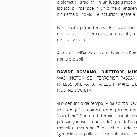
diplomatici israeliani in un luogo simbo
isolato: si inserisce in un clima di antis
sicurezza di individui e istituzioni legate a
Non basta più indignarsi. È necessario
contrastato con fermezza, senza ambiguit
né relativizzata.
Allo staff dell’Ambasciata di Israele a Ro
non siete soli.
DAVIDE ROMANO, DIRETTORE MUS
WASHINGTON: SE I TERRORISTI PASSANO
RIFLESSIONE VA FATTA: LEGITTIMARE I
NOSTRE SOCIETA’.
«Lo denuncio da tempo, – ha scritto Davi
sempre più inquinati dalle parole mala
“apartheid”. Sono tutti termini mai utiliz
più sanguinosi di quello di Gaza: dall’Ira
mondiale morirono 7 milioni di tedesch
“genocidio” o “pulizia etnica” subita dai 