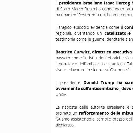
Il
presidente israeliano
Isaac Herzog
di Stato
Marco Rubio
ha condannato l’atto
ha ribadito: “Resteremo uniti come comuni
Il tragico episodio evidenzia come il
conf
regionali, diventando un
catalizzatore
testimonia come le guerre identitarie sian
Beatrice
Gurwitz
, direttrice esecutiv
passato come “le istituzioni ebraiche siano
Il portavoce dell’ambasciata israeliana,
Tal
vivere e lavorare in sicurezza. Ovunque.”
Il presidente
Donald Trump
ha scrit
ovviamente sull’antisemitismo, devon
Uniti».
La risposta delle autorità israeliane è
ordinato un
rafforzamento delle misur
“Stiamo assistendo al terribile prezzo del
dichiarato.