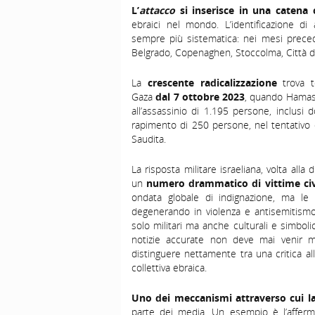
L’
attacco
si inserisce in una catena c
ebraici nel mondo. L’identificazione d
sempre più sistematica: nei mesi precede
Belgrado, Copenaghen, Stoccolma, Città de
La
crescente radicalizzazione
trova te
Gaza
dal 7 ottobre 2023
, quando Hamas
all’assassinio di 1.195 persone, inclusi 
rapimento di 250 persone, nel tentativo d
Saudita.
La risposta militare israeliana, volta all
un
numero drammatico di vittime civil
ondata globale di indignazione, ma le 
degenerando in violenza e antisemitismo.
solo militari ma anche culturali e simboli
notizie accurate non deve mai venir m
distinguere nettamente tra una critica alle
collettiva ebraica.
Uno dei meccanismi attraverso cui la 
parte dei media. Un esempio è l’afferm