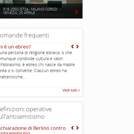
316-2002-072a - MILANO CORSO
VENEZIA, 25 APRILE
omande frequenti
hi è un ebreo?
E’ vero che gli ebrei sono
intelligenti?
 una persona di religione ebraica, o che
Uno degli aspetti caratteristi
munque condivide cultura e valori
è l’importanza che viene data 
ll’ebraismo; è ebreo chi nasce da madre
all’educazione ed alla conos
rea o si converte. Ciascun ebreo ha
...
ratteristiche
Vedi tutti
efinizioni operative
ull’antisemitismo
ichiarazione di Berlino contro
The Louis D. Brandeis C
’antisemitismo
definizioni di antisemit