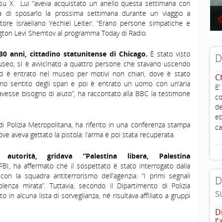
ta su X. Lui “aveva acquistato un anello questa settimana con
zza di sposarlo la prossima settimana durante un viaggio a
tore israeliano
Yechiel
Leiter
. “Erano persone simpatiche e
ngton Levi
Shemtov
al programma Today di Radio.
 30 anni, cittadino statunitense di Chicago.
È stato visto
D
useo, si è avvicinato a quattro persone che stavano uscendo
 ed è entrato nel museo per motivi non chiari, dove è stato
C
amo sentito degli spari e poi è entrato un uomo con un’aria
E’
vesse bisogno di aiuto”,
ha raccontato alla BBC la testimone
co
de
eb
i Polizia Metropolitana, ha riferito in una conferenza stampa
ca
ve aveva gettato la pistola: l’arma è poi stata recuperata.
e autorità, gridava
“Palestina libera, Palestina
l’FBI, ha affermato che il sospettato è stato interrogato dalla
con la squadra antiterrorismo dell’agenzia: “I primi segnali
D
lenza mirata”. Tuttavia, secondo il Dipartimento di Polizia
s
in alcuna lista di sorveglianza, né risultava affiliato a gruppi
D
l