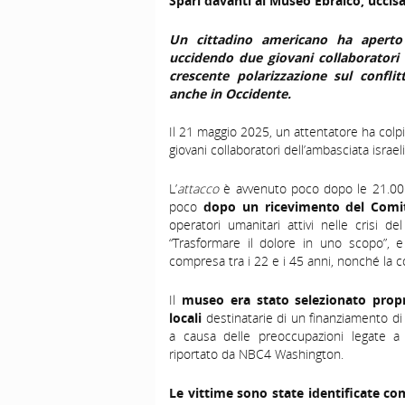
Spari davanti al Museo Ebraico, uccisa
Un cittadino americano ha aperto
uccidendo due giovani collaboratori 
crescente polarizzazione sul conflit
anche in Occidente.
Il 21 maggio 2025, un attentatore ha colpi
giovani collaboratori dell’ambasciata israel
L’
attacco
è avvenuto poco dopo le 21.00 lo
poco
dopo un ricevimento del Comi
operatori umanitari attivi nelle crisi
“Trasformare il dolore in uno scopo”, e 
compresa tra i 22 e i 45 anni, nonché la 
Il
museo era stato selezionato propri
locali
destinatarie di un finanziamento di 
a causa delle preoccupazioni legate 
riportato da
NBC4 Washington
.
Le vittime sono state identificate c