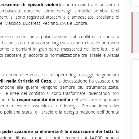
rescente di episodi violenti
contro obiettivi israeliani ed
i ambasciate ebraiche come bersagli simbolici sembra farsi
nti si sono registrati attacchi alle ambasciate israeliane di
l Messico, Bucarest, Pechino, L’Aia e Londra.
rreno fertile nella polarizzazione sul conflitto in corso a
 ha lanciato un
attacco
su larga scala contro Israele portando
donne e bambini in gran parte massacrati nei loro letti, e al
i sabotare gli accordi di normalizzazione tra Israele e Arabia
a distruzione di Hamas e al recupero degli ostaggi, ha generato
i nella Striscia di Gaza
, e la devastazione ha causato una
critiche alla guerra vengono sempre più strumentalizzate,
 Le linee del conflitto si sono trasformate, diventando non
che, e la
responsabilità dei media
nel verificare e riportare
eno o essere asservita a un’ideologia. Rimane imperativo
 politiche statali di Israele e la delegittimazione dell’identità
polarizzazione si alimenta è la distorsione dei fatti
da
azione diffusa in questi giorni secondo cui 14.000 neonati