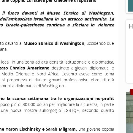
 una coppia. Lui stava per chiederle di sposarlo
 il fuoco davanti al Museo Ebraico di Washington,
dell’ambasciata israeliana in un
attacco
antisemita. La
to israelo-palestinese continua a sfociare in violenze
H
to davanti al
Museo Ebraico di Washington
, uccidendo due
iana.
cali in una zona ad alta densità istituzionale e diplomatica,
tato Ebraico Americano
destinato a giovani diplomatici e
 del Medio Oriente e Nord Africa. L’evento aveva come tema
si proponeva di riunire giovani professionisti ebrei di età
comunità diplomatica di Washington.
o la scorsa settimana tra le organizzazioni no-profit
poco più di 30.000 dollari per migliorare la sicurezza, in parte
a una nuova mostra sull’orgoglio LGBTQ+, secondo quanto
ome
Yaron
Lischinsky
e Sarah
Milgram
,
una giovane coppia