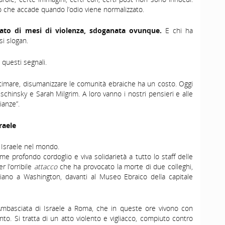
ciò che accade quando l’odio viene normalizzato.
ltato di mesi di violenza, sdoganata ovunque.
E chi ha
si slogan.
questi segnali.
timare, disumanizzare le comunità ebraiche ha un costo. Oggi
schinsky e Sarah Milgrim. A loro vanno i nostri pensieri e alle
ianze”.
raele
i Israele nel mondo.
e profondo cordoglio e viva solidarietà a tutto lo staff delle
 l’orribile
attacco
che ha provocato la morte di due colleghi,
iano a Washington, davanti al Museo Ebraico della capitale
’Ambasciata di Israele a Roma, che in queste ore vivono con
o. Si tratta di un atto violento e vigliacco, compiuto contro