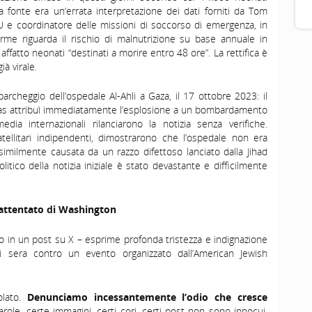
fonte era un’errata interpretazione dei dati forniti da Tom
NU e coordinatore delle missioni di soccorso di emergenza, in
larme riguarda il rischio di malnutrizione su base annuale in
affatto neonati “destinati a morire entro 48 ore”. La rettifica è
ià virale.
parcheggio dell’ospedale Al-
Ahli
a Gaza, il 17 ottobre 2023: il
mas attribuì immediatamente l’esplosione a un bombardamento
edia internazionali rilanciarono la notizia senza verifiche.
tellitari indipendenti, dimostrarono che l’ospedale non era
similmente causata da un razzo difettoso lanciato dalla Jihad
olitico della notizia iniziale è stato devastante e difficilmente
ll’attentato di Washington
tto in un post su X – esprime profonda tristezza e indignazione
eri sera contro un evento organizzato dall’American Jewish
olato.
Denunciamo incessantemente l’odio che cresce
role, certe immagini, certi cori, certi post non sono innocui.