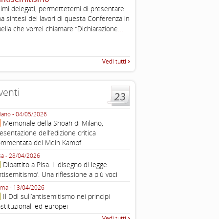
imi delegati, permettetemi di presentare
The Louis D. Brandeis Cente
a sintesi dei lavori di questa Conferenza in
Defining Anti-Semitism Doc
...
esplicativo dedicato alle dichi
ella che vorrei chiamare “Dichiarazione
...
operative contro
Vedi tutti
venti
lano - 04/05/2026
Roma - 16/03/2026
Memoriale della Shoah di Milano,
Roma, webinar “Il DDL ant
esentazione dell’edizione critica
e ombre
ommentata del Mein Kampf
Fondazione Castagneto Banca 1910
Livorno - 04/03/2026
sa - 28/04/2026
Livorno, conferenza sull’a
Dibattito a Pisa: Il disegno di legge
con Gadi Luzzatto Voghera, di
ntisemitismo’. Una riflessione a più voci
Fondazione CDEC
ma - 13/04/2026
Roma, Via della Dogana Vecchia 2
Il Ddl sull’antisemitismo nei principi
Giustiniani, Sala Zuccari - 03/03/
stituzionali ed europei
Roma, Senato, presentazi
Vedi tutti