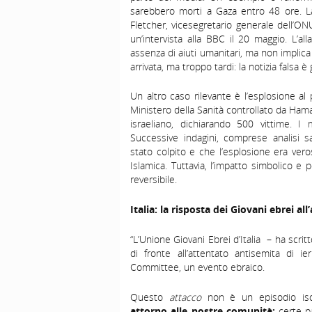
sarebbero morti a Gaza entro 48 ore. La 
Fletcher, vicesegretario generale dell’O
un’intervista alla BBC il 20 maggio. L’al
assenza di aiuti umanitari, ma non implica 
arrivata, ma troppo tardi: la notizia falsa è g
Un altro caso rilevante è l’esplosione al 
Ministero della Sanità controllato da Ha
israeliano, dichiarando 500 vittime. I m
Successive indagini, comprese analisi sa
stato colpito e che l’esplosione era vero
Islamica. Tuttavia, l’impatto simbolico e p
reversibile.
Italia: la risposta dei Giovani ebrei a
“L’Unione Giovani Ebrei d’Italia – ha scri
di fronte all’attentato antisemita di i
Committee, un evento ebraico.
Questo
attacco
non è un episodio is
attorno alle nostre comunità:
certe pa