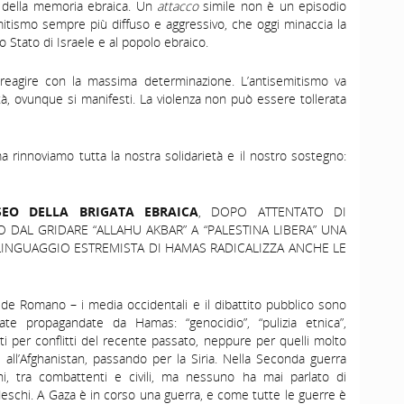
lo della memoria ebraica. Un
attacco
simile non è un episodio
emitismo sempre più diffuso e aggressivo, che oggi minaccia la
llo Stato di Israele e al popolo ebraico.
 reagire con la massima determinazione. L’antisemitismo va
à, ovunque si manifesti. La violenza non può essere tollerata
ma rinnoviamo tutta la nostra solidarietà e il nostro sostegno:
EO DELLA BRIGATA EBRAICA
, DOPO ATTENTATO DI
 DAL GRIDARE “ALLAHU AKBAR” A “PALESTINA LIBERA” UNA
L LINGUAGGIO ESTREMISTA DI HAMAS RADICALIZZA ANCHE LE
de Romano – i media occidentali e il dibattito pubblico sono
te propagandate da Hamas: “genocidio”, “pulizia etnica”,
zati per conflitti del recente passato, neppure per quelli molto
q all’Afghanistan, passando per la Siria. Nella Seconda guerra
i, tra combattenti e civili, ma nessuno ha mai parlato di
tedeschi. A Gaza è in corso una guerra, e come tutte le guerre è