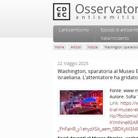
Vai al contenuto principale
Vai al contenuto secondario
L’antisemitismo
Episodi di antisemi
Menu principale
Italia/Incidents
Home
Articoli
Notizie
Washington, sparatoria 
22 Maggio 2025
Washington, sparatoria al Museo E
israeliana. L’attentatore ha gridato
Fonte:
www.mo
Autore:
Sofia
Link:
https:/
ti-al-museo-e
rlo/?fbclid
KYmNnellGA
_FhFaHR_y1ehyzXSA_aem_SBDKyM3M