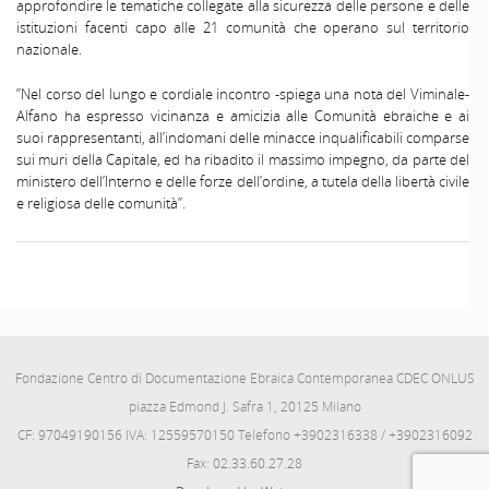
approfondire le tematiche collegate alla sicurezza delle persone e delle
istituzioni facenti capo alle 21 comunità che operano sul territorio
nazionale.
”Nel corso del lungo e cordiale incontro -spiega una nota del Viminale-
Alfano ha espresso vicinanza e amicizia alle Comunità ebraiche e ai
suoi rappresentanti, all’indomani delle minacce inqualificabili comparse
sui muri della Capitale, ed ha ribadito il massimo impegno, da parte del
ministero dell’Interno e delle forze dell’ordine, a tutela della libertà civile
e religiosa delle comunità”.
Fondazione Centro di Documentazione Ebraica Contemporanea CDEC ONLUS
piazza Edmond J. Safra 1, 20125 Milano
CF: 97049190156 IVA: 12559570150 Telefono +3902316338 / +3902316092
Fax: 02.33.60.27.28