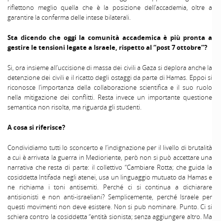
riflettono meglio quella che è la posizione dell’accademia, oltre a
garantire la conferma delle intese bilaterali.
Sta dicendo che oggi la comunità accademica è più pronta a
gestire le tensioni legate a Israele, rispetto al “post 7 ottobre”?
Si, ora insieme all’uccisione di massa dei civili a Gaza si deplora anche la
detenzione dei civili e il ricatto degli ostaggi da parte di Hamas. Eppoi si
riconosce l’importanza della collaborazione scientifica e il suo ruolo
nella mitigazione dei conflitti. Resta invece un importante questione
semantica non risolta, ma riguarda gli studenti.
A cosa si riferisce?
Condividiamo tutti lo sconcerto e l’indignazione per il livello di brutalità
a cui è arrivata la guerra in Medioriente, però non si può accettare una
narrativa che resta di parte: il collettivo “Cambiare Rotta; che guida la
cosiddetta Intifada negli atenei, usa un linguaggio mutuato da Hamas e
ne richiama i toni antisemiti. Perché ci si continua a dichiarare
antisionisti e non anti-israeliani? Semplicemente, perché Israele per
questi movimenti non deve esistere. Non si pub nominare. Punto. Ci si
schiera contro la cosiddetta “entità sionista; senza aggiungere altro. Ma