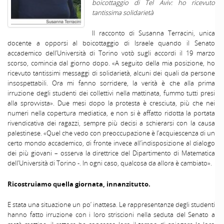
boicottaggio di Tel Aviv: ho ricevuto
tantissima solidarietà
Il racconto di Susanna Terracini, unica
docente a opporsi al boicottaggio di Israele quando il Senato
accademico dell’Università di Torino votò sugli accordi il 19 marzo
scorso, comincia dal giorno dopo. «A seguito della mia posizione, ho
ricevuto tantissimi messaggi di solidarietà, alcuni dei quali da persone
insospettabili. Ora mi fanno sorridere, la verità è che alla prima
irruzione degli studenti dei collettivi nella mattinata, fummo tutti presi
alla sprovvista». Due mesi dopo la protesta è cresciuta, più che nei
numeri nella copertura mediatica, e non si è affatto ridotta la portata
rivendicativa dei ragazzi, sempre più decisi a schierarsi con la causa
palestinese. «Quel che vedo con preoccupazione è l’acquiescenza di un
certo mondo accademico, di fronte invece all’indisposizione al dialogo
dei più giovani – osserva la direttrice del Dipartimento di Matematica
dell’Università di Torino -. In ogni caso, qualcosa da allora è cambiato».
Ricostruiamo quella giornata, innanzitutto.
E stata una situazione un po’ inattesa. Le rappresentanze degli studenti
hanno fatto irruzione con i loro striscioni nella seduta del Senato a