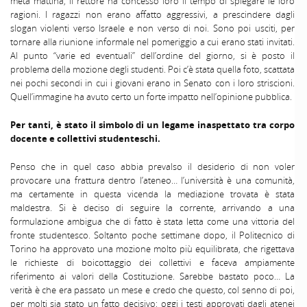
metà mattina, il rettore ha concesso loro il tempo di spiegare le loro
ragioni. I ragazzi non erano affatto aggressivi, a prescindere dagli
slogan violenti verso Israele e non verso di noi. Sono poi usciti, per
tornare alla riunione informale nel pomeriggio a cui erano stati invitati.
Al punto “varie ed eventuali” dell’ordine del giorno, si è posto il
problema della mozione degli studenti. Poi c’è stata quella foto, scattata
nei pochi secondi in cui i giovani erano in Senato con i loro striscioni.
Quell’immagine ha avuto certo un forte impatto nell’opinione pubblica.
Per tanti, è stato il simbolo di un legame inaspettato tra corpo
docente e collettivi studenteschi.
Penso che in quel caso abbia prevalso il desiderio di non voler
provocare una frattura dentro l’ateneo… l’università è una comunità,
ma certamente in questa vicenda la mediazione trovata è stata
maldestra. Si è deciso di seguire la corrente, arrivando a una
formulazione ambigua che di fatto è stata letta come una vittoria del
fronte studentesco. Soltanto poche settimane dopo, il Politecnico di
Torino ha approvato una mozione molto più equilibrata, che rigettava
le richieste di boicottaggio dei collettivi e faceva ampiamente
riferimento ai valori della Costituzione. Sarebbe bastato poco… La
verità è che era passato un mese e credo che questo, col senno di poi,
per molti sia stato un fatto decisivo: oggi i testi approvati dagli atenei