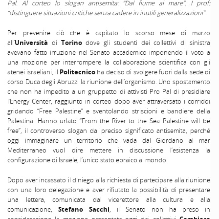
Pal. Al corteo lo slogan antisemita: “Dal fiume al mare”. I prof:
“distinguere situazioni critiche senza cadere in inutili generalizzazioni”
Per prevenire ciò che è capitato lo scorso mese di marzo
all’
Università
di
Torino
dove gli studenti dei collettivi di sinistra
avevano fatto irruzione nel Senato accademico imponendo il voto a
una mozione per interrompere la collaborazione scientifica con gli
atenei israeliani, il
Politecnico
ha deciso di svolgere fuori dalla sede di
corso Duca degli Abruzzi la riunione dell’organismo. Uno spostamento
che non ha impedito a un gruppetto di attivisti Pro Pal di presidiare
l’Energy Center, raggiunto in corteo dopo aver attraversato i corridoi
gridando “Free Palestine” e sventolando striscioni e bandiere della
Palestina. Hanno urlato “From the River to the Sea Palestine will be
free”, il controverso slogan dal preciso significato antisemita, perché
oggi immaginare un territorio che vada dal Giordano al mar
Mediterraneo vuol dire mettere in discussione l’esistenza la
configurazione di Israele, l’unico stato ebraico al mondo.
Dopo aver incassato il diniego alla richiesta di partecipare alla riunione
con una loro delegazione e aver rifiutato la possibilità di presentare
una lettera, comunicata dal vicerettore alla cultura e alla
comunicazione,
Stefano Sacchi
, il Senato non ha preso in