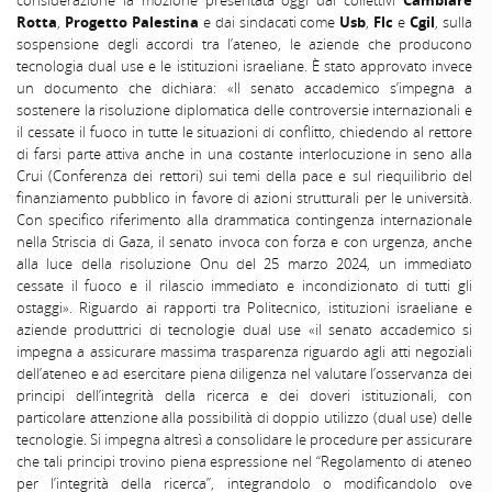
considerazione la mozione presentata oggi dai collettivi
Cambiare
Rotta
,
Progetto Palestina
e dai sindacati come
Usb
,
Flc
e
Cgil
, sulla
sospensione degli accordi tra l’ateneo, le aziende che producono
tecnologia dual use e le istituzioni israeliane. È stato approvato invece
un documento che dichiara: «Il senato accademico s’impegna a
sostenere la risoluzione diplomatica delle controversie internazionali e
il cessate il fuoco in tutte le situazioni di conflitto, chiedendo al rettore
di farsi parte attiva anche in una costante interlocuzione in seno alla
Crui (Conferenza dei rettori) sui temi della pace e sul riequilibrio del
finanziamento pubblico in favore di azioni strutturali per le università.
Con specifico riferimento alla drammatica contingenza internazionale
nella Striscia di Gaza, il senato invoca con forza e con urgenza, anche
alla luce della risoluzione Onu del 25 marzo 2024, un immediato
cessate il fuoco e il rilascio immediato e incondizionato di tutti gli
ostaggi». Riguardo ai rapporti tra Politecnico, istituzioni israeliane e
aziende produttrici di tecnologie dual use «il senato accademico si
impegna a assicurare massima trasparenza riguardo agli atti negoziali
dell’ateneo e ad esercitare piena diligenza nel valutare l’osservanza dei
principi dell’integrità della ricerca e dei doveri istituzionali, con
particolare attenzione alla possibilità di doppio utilizzo (dual use) delle
tecnologie. Si impegna altresì a consolidare le procedure per assicurare
che tali principi trovino piena espressione nel “Regolamento di ateneo
per l’integrità della ricerca”, integrandolo o modificandolo ove