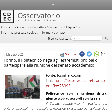
Menu
/
/
/
Chi siamo / About us
Contattaci / Contact us
Mappa Sito
/
Informativa estesa cookie
Informativa privacy
Ricerca Avanzata
7 Maggio 2024
Stampa
Torino, il Politecnico nega agli estremisti pro pal di
partecipare alla riunione del senato accademico
Fonte:
lospiffero.com
Link:
https://lospiffero.com/ls_article.
php?id=78393
Politecnico con la schiena dritta:
niente stop ad accordi con Israele
Il Senato accademico, in trasferta per
evitare tafferugli, non accoglie la mozione presentata dai collettivi Pro