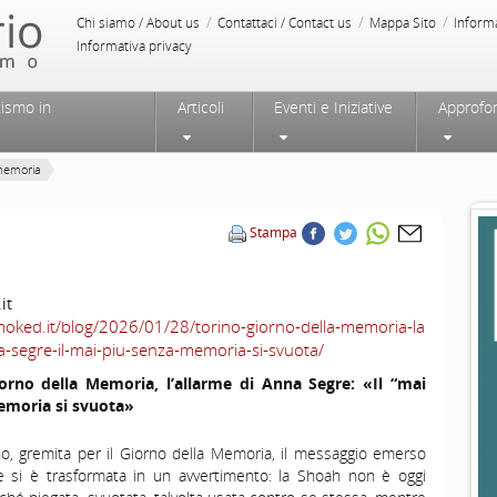
/
/
/
Chi siamo / About us
Contattaci / Contact us
Mappa Sito
Inform
Informativa privacy
tismo in
Articoli
Eventi e Iniziative
Approfo
 memoria
Stampa
it
moked.it/blog/2026/01/28/torino-giorno-della-memoria-la
a-segre-il-mai-piu-senza-memoria-si-svuota/
rno della Memoria, l’allarme di Anna Segre: «Il “mai
emoria si svuota»
ino, gremita per il Giorno della Memoria, il messaggio emerso
si è trasformata in un avvertimento: la Shoah non è oggi