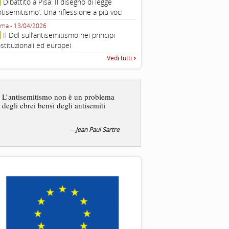
Dibattito a Pisa: Il disegno di legge
con Gadi Luzzatto Voghera, di
ntisemitismo’. Una riflessione a più voci
Fondazione CDEC
ma - 13/04/2026
Roma, Via della Dogana Vecchia 2
Il Ddl sull’antisemitismo nei principi
Giustiniani, Sala Zuccari - 03/03/
stituzionali ed europei
Roma, Senato, presentazi
Vedi tutti
“Rapporto annuale sull’antisem
2025”
Dire gli ebrei è una
generalizzazione, proprio
L’antisemitismo non è un problema
dicesse i cristiani. Ci sono
degli ebrei bensì degli antisemiti
sono cristiani, e l’origine, 
religione, lo stile di vita, 
sicuro comportano tanti trat
—
Jean Paul Sartre
—
S
Liberazione, 20