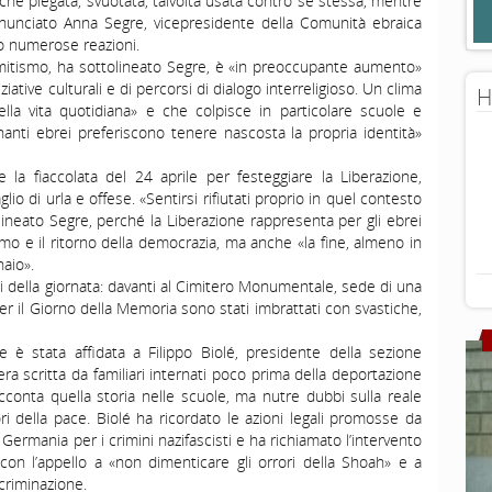
hé piegata, svuotata, talvolta usata contro se stessa, mentre
enunciato Anna Segre, vicepresidente della Comunità ebraica
to numerose reazioni.
semitismo, ha sottolineato Segre, è «in preoccupante aumento»
ziative culturali e di percorsi di dialogo interreligioso. Un clima
H
lla vita quotidiana» e che colpisce in particolare scuole e
nanti ebrei preferiscono tenere nascosta la propria identità»
la fiaccolata del 24 aprile per festeggiare la Liberazione,
o di urla e offese. «Sentirsi rifiutati proprio in quel contesto
ineato Segre, perché la Liberazione rappresenta per gli ebrei
ismo e il ritorno della democrazia, ma anche «la fine, almeno in
naio».
ti della giornata: davanti al Cimitero Monumentale, sede di una
 per il Giorno della Memoria sono stati imbrattati con svastiche,
le è stata affidata a Filippo Biolé, presidente della sezione
ra scritta da familiari internati poco prima della deportazione
acconta quella storia nelle scuole, ma nutre dubbi sulla reale
ri della pace. Biolé ha ricordato le azioni legali promosse da
a Germania per i crimini nazifascisti e ha richiamato l’intervento
con l’appello a «non dimenticare gli orrori della Shoah» e a
criminazione.