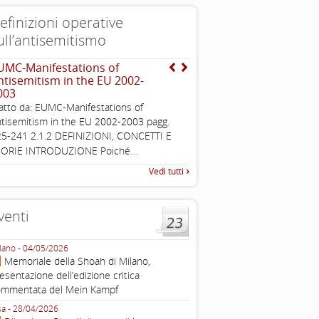
efinizioni operative
ull’antisemitismo
UMC-Manifestations of
EUMC , definizione opera
ntisemitism in the EU 2002-
antisemitismo
003
Working definition of antise
atto da: EUMC-Manifestations of
di questo documento e di off
tisemitism in the EU 2002-2003 pagg.
pratica all'identificazione d'inc
5-241 2.1.2 DEFINIZIONI, CONCETTI E
raccolta
...
EORIE INTRODUZIONE Poiché
Vedi tutti
venti
lano - 04/05/2026
Roma - 16/03/2026
Memoriale della Shoah di Milano,
Roma, webinar “Il DDL ant
esentazione dell’edizione critica
e ombre
ommentata del Mein Kampf
Fondazione Castagneto Banca 1910
Livorno - 04/03/2026
sa - 28/04/2026
Livorno, conferenza sull’a