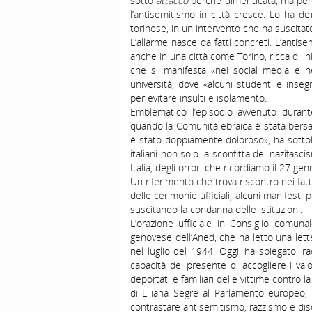
sotto
attacco
perché dimenticata, ma perc
l’antisemitismo in città cresce. Lo ha d
torinese, in un intervento che ha suscita
L’allarme nasce da fatti concreti. L’anti
anche in una città come Torino, ricca di ini
che si manifesta «nei social media e ne
università, dove «alcuni studenti e inseg
per evitare insulti e isolamento.
Emblematico l’episodio avvenuto durante 
quando la Comunità ebraica è stata bersagli
è stato doppiamente doloroso», ha sottol
italiani non solo la sconfitta del nazifasc
Italia, degli orrori che ricordiamo il 27 gen
Un riferimento che trova riscontro nei fat
delle cerimonie ufficiali, alcuni manifesti
suscitando la condanna delle istituzioni.
L’orazione ufficiale in Consiglio comuna
genovese dell’Aned, che ha letto una lette
nel luglio del 1944. Oggi, ha spiegato, r
capacità del presente di accogliere i valo
deportati e familiari delle vittime contro l
di Liliana Segre al Parlamento europeo, 
contrastare antisemitismo, razzismo e dis