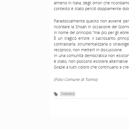
almeno in Italia, degli orrori che ricordiamo
contesto è stato perciò doppiamente dol
Paradossalmente questo non avviene per man
ricordare la Shoah in occasione del Giorno
in nome del principio “mai più per gli ebre
È un tragico errore: il sacrosanto princ
contrastarla, strumentalizzarla o stravolge
reciproco, non metterli in discussione.
In una comunità democratica non esistono
è stato; non possono esistere alternative a
Grazie a tutti coloro che continuano a cre
(Foto Comune di Torino)
7ottobre