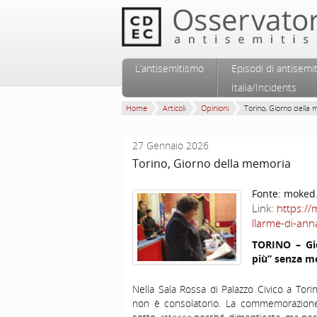
Vai al contenuto principale
Vai al contenuto secondario
L’antisemitismo
Episodi di antisemi
Menu principale
Italia/Incidents
Home
Articoli
Opinioni
Torino, Giorno della
27 Gennaio 2026
Torino, Giorno della memoria
Fonte:
moked.
Link:
https://
llarme-di-ann
TORINO – Gio
più” senza m
Nella Sala Rossa di Palazzo Civico a Tor
non è consolatorio. La commemorazione 