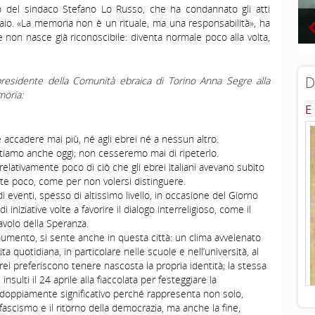
to del sindaco Stefano Lo Russo, che ha condannato gli atti
naio. «La memoria non è un rituale, ma una responsabilità», ha
 non nasce già riconoscibile: diventa normale poco alla volta,
D
epresidente della Comunità ebraica di Torino Anna Segre alla
moria:
E
 accadere mai più, né agli ebrei né a nessun altro.
tiamo anche oggi; non cesseremo mai di ripeterlo.
elativamente poco di ciò che gli ebrei italiani avevano subito
nte poco, come per non volersi distinguere.
i eventi, spesso di altissimo livello, in occasione del Giorno
 iniziative volte a favorire il dialogo interreligioso, come il
Tavolo della Speranza.
umento, si sente anche in questa città: un clima avvelenato
ta quotidiana, in particolare nelle scuole e nell’università, al
ei preferiscono tenere nascosta la propria identità; la stessa
nsulti il 24 aprile alla fiaccolata per festeggiare la
 doppiamente significativo perché rappresenta non solo,
zifascismo e il ritorno della democrazia, ma anche la fine,