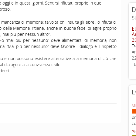
 oggi e in questi giorni. Sentirsi rifiutati proprio in quel
D
oroso.
...
s
canza di memoria: talvolta chi insulta gli ebrei, o rifiuta di
 della Memoria, ritiene, anche in buona fede, di agire proprio
E
A
i, mai più per nessun altro”.
2
ipio “mai più per nessuno” deve alimentarsi di memoria, non
Tr
rla. “Mai più per nessuno” deve favorire il dialogo e il rispetto
An
22
 e non possono esistere alternative alla memoria di ciò che
T
l dialogo e alla convivenza civile.
derci.
E
Mi
pr
c
Pi