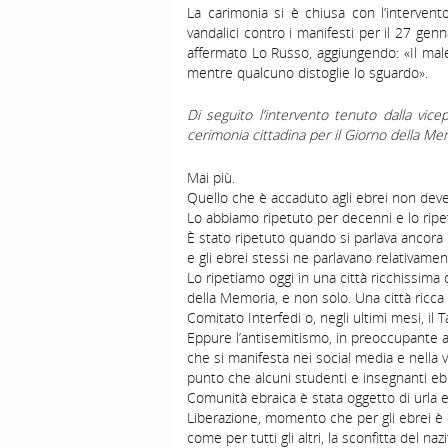
La carimonia si è chiusa con l’interven
vandalici contro i manifesti per il 27 gen
affermato Lo Russo, aggiungendo: «Il male
mentre qualcuno distoglie lo sguardo».
Di seguito l’intervento tenuto dalla vic
cerimonia cittadina per il Giorno della Me
Mai più.
Quello che è accaduto agli ebrei non deve
Lo abbiamo ripetuto per decenni e lo ripe
È stato ripetuto quando si parlava ancora r
e gli ebrei stessi ne parlavano relativame
Lo ripetiamo oggi in una città ricchissima d
della Memoria, e non solo. Una città ricca di
Comitato Interfedi o, negli ultimi mesi, il 
Eppure l’antisemitismo, in preoccupante a
che si manifesta nei social media e nella vi
punto che alcuni studenti e insegnanti ebr
Comunità ebraica è stata oggetto di urla e i
Liberazione, momento che per gli ebrei è
come per tutti gli altri, la sconfitta del na