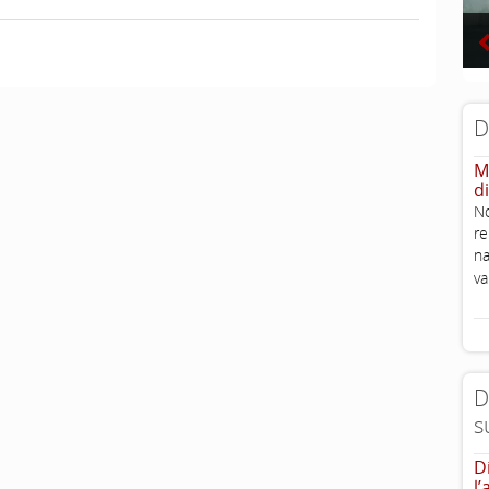
D
M
d
No
re
na
v
D
s
D
l