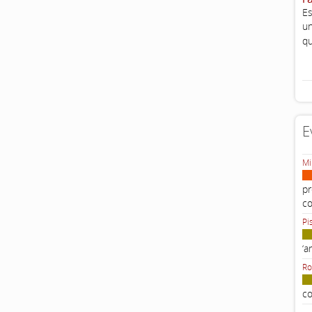
Es
un
qu
E
Mi
pr
c
Pi
‘a
Ro
co