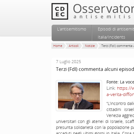
Vai al contenuto principale
Vai al contenuto secondario
L’antisemitismo
Episodi di antisemi
Menu principale
Italia/Incidents
Home
Articoli
Notizie
Terzi (FdI) commenta a
7 Luglio 2025
Terzi (FdI) commenta alcuni episod
Fonte:
La voce
Link:
https://
a-verita-diff
“L’incontro da
cittadini isra
Venezia aggred
universitari con gli atenei di Israele, sca
presunta solidarietà con la popolazione pa
accaduti negli ultimi giorni in Italia. Co