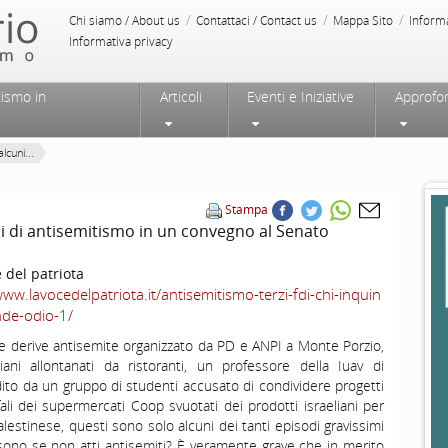
/
/
/
Chi siamo / About us
Contattaci / Contact us
Mappa Sito
Inform
Informativa privacy
tismo in
Articoli
Eventi e Iniziative
Approfo
lcuni...
Stampa
i di antisemitismo in un convegno al Senato
 del patriota
www.lavocedelpatriota.it/antisemitismo-terzi-fdi-chi-inquin
onde-odio-1/
lle derive antisemite organizzato da PD e ANPI a Monte Porzio,
eliani allontanati da ristoranti, un professore della Iuav di
ito da un gruppo di studenti accusato di condividere progetti
ffali dei supermercati Coop svuotati dei prodotti israeliani per
lestinese, questi sono solo alcuni dei tanti episodi gravissimi
sa sono se non atti antisemiti? È veramente grave che in merito