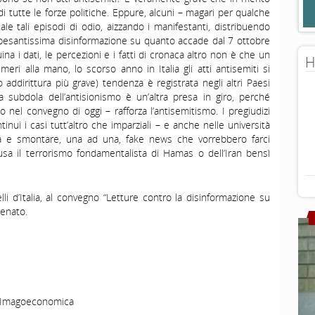
 tutte le forze politiche. Eppure, alcuni – magari per qualche
e tali episodi di odio, aizzando i manifestanti, distribuendo
a pesantissima disinformazione su quanto accade dal 7 ottobre
na i dati, le percezioni e i fatti di cronaca altro non è che un
H
eri alla mano, lo scorso anno in Italia gli atti antisemiti si
o addirittura più grave) tendenza è registrata negli altri Paesi
 subdola dell’antisionismo è un’altra presa in giro, perché
 nel convegno di oggi – rafforza l’antisemitismo. I pregiudizi
ui i casi tutt’altro che imparziali – e anche nelle università
ezza e smontare, una ad una, fake news che vorrebbero farci
sa il terrorismo fondamentalista di Hamas o dell’Iran bensì
elli d’Italia, al convegno “Letture contro la disinformazione su
Senato.
 ©Imagoeconomica