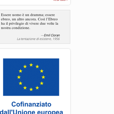
“Rapporto annuale sull’antisem
2025”
Dire gli ebrei è una
Essere uomo è un dramma; essere
generalizzazione, proprio
ebreo, un altro ancora. Così l’Ebreo
dicesse i cristiani. Ci sono
ha il privilegio di vivere due volte la
sono cristiani, e l’origine, 
nostra condizione.
religione, lo stile di vita, 
sicuro comportano tanti trat
—
Emil Cioran
—
S
La tentazione di esistere, 1956
Liberazione, 20