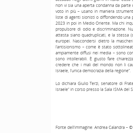
non vi sia una aperta condanna da parte di
voto in più – usano in maniera strumental
liste di agenti sionisti o diffondendo un
2023 in poi in Medio Oriente. Ma chi inqui
propulsore di odio e discriminazione. Num
attesta siano quadruplicati, e la stessa (
europei. Nascondersi dietro la maschera
l’antisionismo – come è stato sottolineato
ampiamente diffusi nei media – sono contin
sono intollerabili. È giusto fare chiar
credere che i mali del mondo non li cau
Israele, l’unica democrazia della regione”.
Lo dichiara Giulio Terzi, senatore di Frat
Israele” in corso presso la Sala ISMA del 
Fonte dell’immagine: Andrea Calandra –