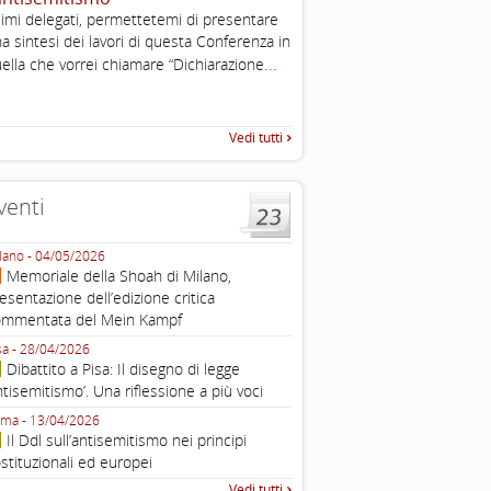
2003
imi delegati, permettetemi di presentare
Tratto da: EUMC-Manifestati
a sintesi dei lavori di questa Conferenza in
Antisemitism in the EU 2002
...
ella che vorrei chiamare “Dichiarazione
225-241 2.1.2 DEFINIZIONI,
TEORIE INTRODUZIONE Poic
Vedi tutti
venti
lano - 04/05/2026
Roma - 16/03/2026
Memoriale della Shoah di Milano,
Roma, webinar “Il DDL ant
esentazione dell’edizione critica
e ombre
ommentata del Mein Kampf
Fondazione Castagneto Banca 1910
Livorno - 04/03/2026
sa - 28/04/2026
Livorno, conferenza sull’a
Dibattito a Pisa: Il disegno di legge
con Gadi Luzzatto Voghera, di
ntisemitismo’. Una riflessione a più voci
Fondazione CDEC
ma - 13/04/2026
Roma, Via della Dogana Vecchia 2
Il Ddl sull’antisemitismo nei principi
Giustiniani, Sala Zuccari - 03/03/
stituzionali ed europei
Roma, Senato, presentazi
Vedi tutti