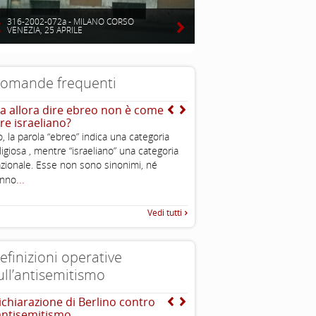
316-2002-072a - MILANO CORSO
VENEZIA, 25 APRILE
omande frequenti
a allora dire ebreo non è come
E quella dell’ “avido ebr
ire israeliano?
I sovrani feudali in quella st
, la parola “ebreo” indica una categoria
spesso utilizzavano gli ebrei
ligiosa , mentre “israeliano” una categoria
amministrativi che rastrellava
zionale. Esse non sono sinonimi, né
..
necessario con tassazioni e
...
anno
Vedi tutti
efinizioni operative
ull’antisemitismo
ichiarazione di Berlino contro
EUMC-Manifestations of
’antisemitismo
Antisemitism in the EU 