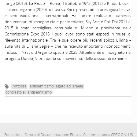
lungo (2013), La Razzia
– Roma, 16 ottobre 1943 (2018) e
Kinderblock
–
L’ultimo inganno (2020), diffusi su Rai e presentati in prestigiosi festival
e sedi istituzionali internazionali.
Ha inoltre realizzato numerosi
documentari di impegno civile per Mediaset,
Sky
Arte e Rai. Dal 2011 al
2015
è stato consigliere comunale di Milano e presidente della
Commissione Expo 2015. I suoi lavori sono stati esposti in musei di
rilevanza internazionale. Tra le sue opere più recenti spicca Liliana –
sulla vita di Liliana Segre – che ha ricevuto importanti riconoscimenti,
incluso il Nastro d’Argento speciale 2025. Attualmente è impegnato nel
progetto Donna, Vita, Libertà sul movimento delle dissidenti iraniane.
7ottobre
antisemitismo legato ad Israele
contrasto all'antisemitismo
Fondazione Centro di Documentazione Ebraica Contemporanea CDEC ONLUS