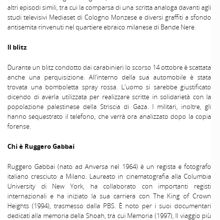
altri episodi simili, tra cui la comparsa di una scritta analoga davanti agli
studi televisivi Mediaset di Cologno Monzese e diversi graffiti a sfondo
antisemita rinvenuti nel quartiere ebraico milanese di Bande Nere.
Il blitz
Durante un blitz condotto dai carabinieri lo scorso 14 ottobre è scattata
anche una perquisizione. All’interno della sua automobile è stata
trovata una bomboletta spray rossa. L’uomo si sarebbe giustificato
dicendo di averla utilizzata per realizzare scritte in solidarietà con la
popolazione palestinese della Striscia di Gaza. I militari, inoltre, gli
hanno sequestrato il telefono, che verrà ora analizzato dopo la copia
forense.
Chi è Ruggero Gabbai
Ruggero Gabbai (nato ad Anversa nel 1964) è un regista e fotografo
italiano cresciuto a Milano. Laureato in cinematografia alla Columbia
University di New York, ha collaborato con importanti registi
internazionali e ha iniziato la sua carriera con The King of Crown
Heights
(1994), trasmesso dalla PBS. È noto per i suoi documentari
dedicati alla memoria della Shoah, tra cui Memoria (1997), Il viaggio più