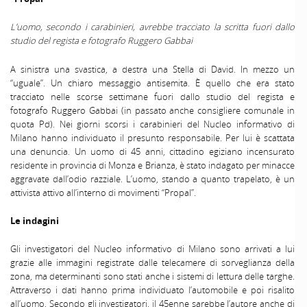
L’uomo, secondo i carabinieri, avrebbe tracciato la scritta fuori dallo
studio del regista e fotografo Ruggero Gabbai
A sinistra una svastica, a destra una Stella di David. In mezzo un
“uguale”. Un chiaro messaggio antisemita. È quello che era stato
tracciato nelle scorse settimane fuori dallo studio del regista e
fotografo Ruggero Gabbai (in passato anche consigliere comunale in
quota Pd). Nei giorni scorsi i carabinieri del Nucleo informativo di
Milano hanno individuato il presunto responsabile. Per lui è scattata
una denuncia. Un uomo di 45 anni, cittadino egiziano incensurato
residente in provincia di Monza e Brianza, è stato indagato per minacce
aggravate dall’odio razziale. L’uomo, stando a quanto trapelato, è un
attivista attivo all’interno di movimenti “
Propal
”.
Le indagini
Gli investigatori del Nucleo informativo di Milano sono arrivati a lui
grazie alle immagini registrate dalle telecamere di sorveglianza della
zona, ma determinanti sono stati anche i sistemi di lettura delle targhe.
Attraverso i dati hanno prima individuato l’automobile e poi risalito
all’uomo. Secondo gli investigatori, il 45enne sarebbe l’autore anche di