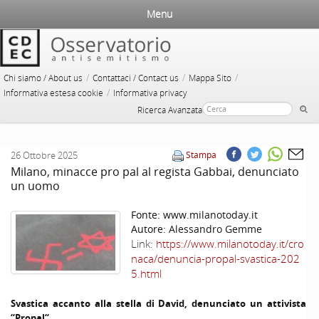
Menu
/
/
/
Chi siamo / About us
Contattaci / Contact us
Mappa Sito
/
Informativa estesa cookie
Informativa privacy
Ricerca Avanzata
26 Ottobre 2025
Stampa
Milano, minacce pro pal al regista Gabbai, denunciato
un uomo
Fonte:
www.milanotoday.it
Autore:
Alessandro Gemme
Link:
https://www.milanotoday.it/cro
naca/denuncia-propal-svastica-202
5.html
Svastica accanto alla stella di David, denunciato un attivista
“
Propal
“