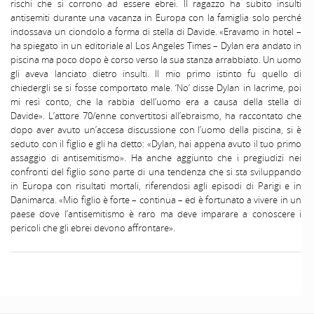
rischi che si corrono ad essere ebrei. Il ragazzo ha subito insulti
antisemiti durante una vacanza in Europa con la famiglia solo perché
indossava un ciondolo a forma di stella di Davide. «Eravamo in hotel –
ha spiegato in un editoriale al Los Angeles Times – Dylan era andato in
piscina ma poco dopo è corso verso la sua stanza arrabbiato. Un uomo
gli aveva lanciato dietro insulti. Il mio primo istinto fu quello di
chiedergli se si fosse comportato male. ‘No’ disse Dylan in lacrime, poi
mi resi conto, che la rabbia dell’uomo era a causa della stella di
Davide». L’attore 70/enne convertitosi all’ebraismo, ha raccontato che
dopo aver avuto un’accesa discussione con l’uomo della piscina, si è
seduto con il figlio e gli ha detto: «Dylan, hai appena avuto il tuo primo
assaggio di antisemitismo». Ha anche aggiunto che i pregiudizi nei
confronti del figlio sono parte di una tendenza che si sta sviluppando
in Europa con risultati mortali, riferendosi agli episodi di Parigi e in
Danimarca. «Mio figlio è forte – continua – ed è fortunato a vivere in un
paese dove l’antisemitismo è raro ma deve imparare a conoscere i
pericoli che gli ebrei devono affrontare».