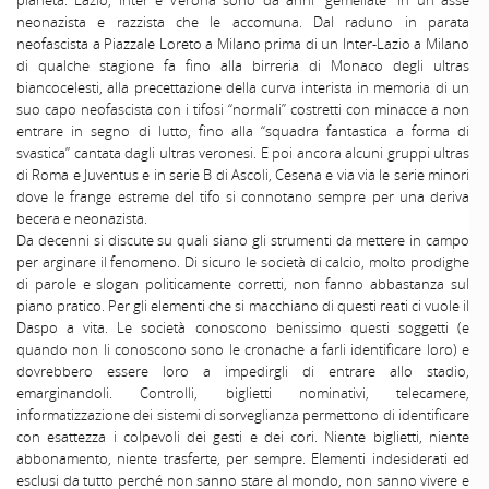
pianeta. Lazio, Inter e Verona sono da anni “gemellate” in un asse
neonazista e razzista che le accomuna. Dal raduno in parata
neofascista a Piazzale Loreto a Milano prima di un Inter-Lazio a Milano
di qualche stagione fa fino alla birreria di Monaco degli ultras
biancocelesti, alla precettazione della curva interista in memoria di un
suo capo neofascista con i tifosi “normali” costretti con minacce a non
entrare in segno di lutto, fino alla “squadra fantastica a forma di
svastica” cantata dagli ultras veronesi. E poi ancora alcuni gruppi ultras
di Roma e Juventus e in serie B di Ascoli, Cesena e via via le serie minori
dove le frange estreme del tifo si connotano sempre per una deriva
becera e neonazista.
Da decenni si discute su quali siano gli strumenti da mettere in campo
per arginare il fenomeno. Di sicuro le società di calcio, molto prodighe
di parole e slogan politicamente corretti, non fanno abbastanza sul
piano pratico. Per gli elementi che si macchiano di questi reati ci vuole il
Daspo a vita. Le società conoscono benissimo questi soggetti (e
quando non li conoscono sono le cronache a farli identificare loro) e
dovrebbero essere loro a impedirgli di entrare allo stadio,
emarginandoli. Controlli, biglietti nominativi, telecamere,
informatizzazione dei sistemi di sorveglianza permettono di identificare
con esattezza i colpevoli dei gesti e dei cori. Niente biglietti, niente
abbonamento, niente trasferte, per sempre. Elementi indesiderati ed
esclusi da tutto perché non sanno stare al mondo, non sanno vivere e