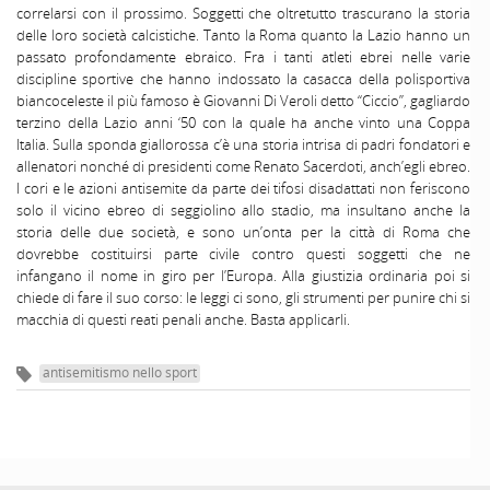
correlarsi con il prossimo. Soggetti che oltretutto trascurano la storia
delle loro società calcistiche. Tanto la Roma quanto la Lazio hanno un
passato profondamente ebraico. Fra i tanti atleti ebrei nelle varie
discipline sportive che hanno indossato la casacca della polisportiva
biancoceleste il più famoso è Giovanni Di Veroli detto “Ciccio”, gagliardo
terzino della Lazio anni ‘50 con la quale ha anche vinto una Coppa
Italia. Sulla sponda giallorossa c’è una storia intrisa di padri fondatori e
allenatori nonché di presidenti come Renato Sacerdoti, anch’egli ebreo.
I cori e le azioni antisemite da parte dei tifosi disadattati non feriscono
solo il vicino ebreo di seggiolino allo stadio, ma insultano anche la
storia delle due società, e sono un’onta per la città di Roma che
dovrebbe costituirsi parte civile contro questi soggetti che ne
infangano il nome in giro per l’Europa. Alla giustizia ordinaria poi si
chiede di fare il suo corso: le leggi ci sono, gli strumenti per punire chi si
macchia di questi reati penali anche. Basta applicarli.
antisemitismo nello sport