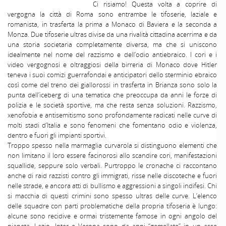
Ci risiamo! Questa volta a coprire di
vergogna la città di Roma sono entrambe le tifoserie, laziale e
romanista, in trasferta la prima a Monaco di Baviera e la seconda a
Monza. Due tifoserie ultras divise da una rivalità cittadina acerrima e da
una storia societaria completamente diversa, ma che si uniscono
idealmente nel nome del razzismo e dell’odio antiebraico. I cori e i
video vergognosi e oltraggiosi della birreria di Monaco dove Hitler
teneva i suoi comizi guerrafondai e anticipatori dello sterminio ebraico
così come del treno dei giallorossi in trasferta in Brianza sono solo la
punta dell’iceberg di una tematica che preoccupa da anni le forze di
polizia e le società sportive, ma che resta senza soluzioni. Razzismo,
xenofobia e antisemitismo sono profondamente radicati nelle curve di
molti stadi d’Italia e sono fenomeni che fomentano odio e violenza,
dentro e fuori gli impianti sportivi.
Troppo spesso nella marmaglia curvarola si distinguono elementi che
non limitano il loro essere facinorosi allo scandire cori, manifestazioni
squallide, seppure solo verbali. Purtroppo le cronache ci raccontano
anche di raid razzisti contro gli immigrati, risse nelle discoteche e fuori
nelle strade, e ancora atti di bullismo e aggressioni a singoli indifesi. Chi
si macchia di questi crimini sono spesso ultras delle curve. L’elenco
delle squadre con parti problematiche della propria tifoseria è lungo:
alcune sono recidive e ormai tristemente famose in ogni angolo del