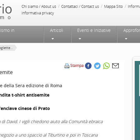
/
/
/
Chi siamo / About us
Contattaci / Contact us
Mappa Sito
Inform
Informativa privacy
tismo in
Articoli
Eventi e Iniziative
Approfo
liette...
Stampa
semite
re della Sera edizione di Roma
ndita t-shirt antisemite
’enclave cinese di Prato
la di David. I vigili chiedono aiuto alla Comunità ebraica
negozio a uno spaccio al Tiburtino e poi in Toscana