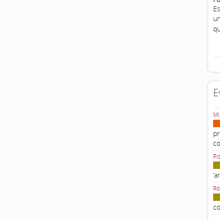
Es
un
qu
E
Mi
pr
c
Pi
‘a
Ro
co