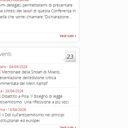
, definizione operativa d
imi delegati, permettetemi di presentare
antisemitismo
a sintesi dei lavori di questa Conferenza in
...
IHRA Plenary Meetings Buchar
...
ella che vorrei chiamare “Dichiarazione
corso della sua assemblea ple
Vedi tutti
venti
lano - 04/05/2026
Roma - 16/03/2026
Memoriale della Shoah di Milano,
Roma, webinar “Il DDL ant
esentazione dell’edizione critica
e ombre
ommentata del Mein Kampf
Fondazione Castagneto Banca 1910
Livorno - 04/03/2026
sa - 28/04/2026
Livorno, conferenza sull’a
Dibattito a Pisa: Il disegno di legge
con Gadi Luzzatto Voghera, di
ntisemitismo’. Una riflessione a più voci
Fondazione CDEC
ma - 13/04/2026
Roma, Via della Dogana Vecchia 2
Il Ddl sull’antisemitismo nei principi
Giustiniani, Sala Zuccari - 03/03/
stituzionali ed europei
Roma, Senato, presentazi
Vedi tutti