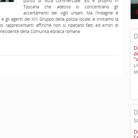
punto di vista commerciale. Ed è proprio in
Toscana che adesso si concentrano gli
accertamenti dei vigili urbani. Ma l’indagine è
 gli agenti del XIII Gruppo della polizia locale, e invitiamo la
 rappresentanti affinché non si ripetano fatti ed errori di
 presidente della Comunità ebraica romana.
D
D
d
“
L
st
D
s
D
l