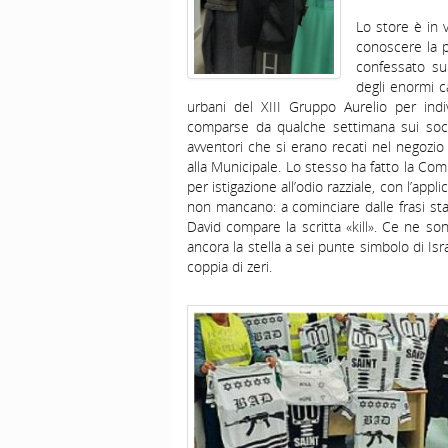
Lo store è in 
conoscere la p
confessato sub
degli enormi c
urbani del XIII Gruppo Aurelio per indiv
comparse da qualche settimana sui soci
avventori che si erano recati nel negozio
alla Municipale. Lo stesso ha fatto la Comu
per istigazione all’odio razziale, con l’app
non mancano: a cominciare dalle frasi stam
David compare la scritta «kill». Ce ne son
ancora la stella a sei punte simbolo di Isr
coppia di zeri.