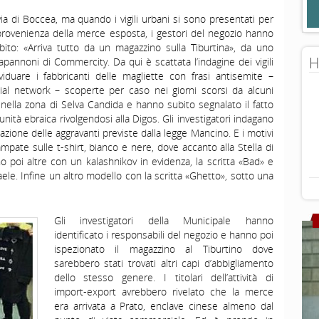
via di Boccea, ma quando i vigili urbani si sono presentati per
rovenienza della merce esposta, i gestori del negozio hanno
ito: «Arriva tutto da un magazzino sulla Tiburtina», da uno
H
apannoni di Commercity. Da qui è scattata l’indagine dei vigili
iduare i fabbricanti delle magliette con frasi antisemite –
al network – scoperte per caso nei giorni scorsi da alcuni
 nella zona di Selva Candida e hanno subito segnalato il fatto
nità ebraica rivolgendosi alla Digos. Gli investigatori indagano
licazione delle aggravanti previste dalla legge Mancino. E i motivi
pate sulle t-shirt, bianco e nere, dove accanto alla Stella di
o poi altre con un kalashnikov in evidenza, la scritta «Bad» e
aele. Infine un altro modello con la scritta «Ghetto», sotto una
Gli investigatori della Municipale hanno
identificato i responsabili del negozio e hanno poi
ispezionato il magazzino al Tiburtino dove
sarebbero stati trovati altri capi d’abbigliamento
dello stesso genere. I titolari dell’attività di
import-export avrebbero rivelato che la merce
era arrivata a Prato, enclave cinese almeno dal