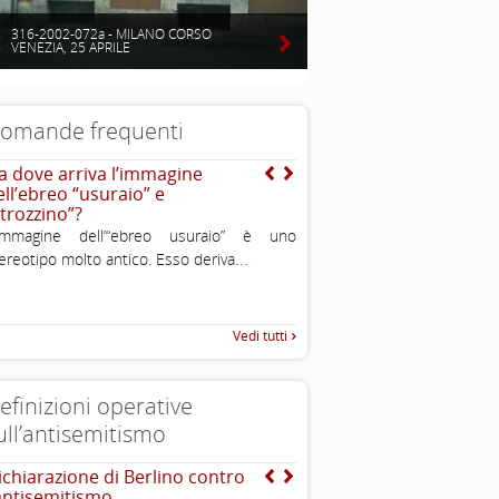
316-2002-072a - MILANO CORSO
VENEZIA, 25 APRILE
omande frequenti
a dove arriva l’immagine
E la storia del naso adu
ell’ebreo “usuraio” e
strozzino”?
’immagine dell’“ebreo usuraio” è uno
...
ereotipo molto antico. Esso deriva
Vedi tutti
efinizioni operative
ull’antisemitismo
ichiarazione di Berlino contro
INTERNATIONAL HOLOC
’antisemitismo
REMEMBRANCE ALLIANCE