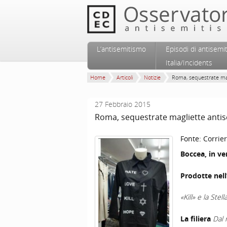
Vai al contenuto principale
Vai al contenuto secondario
L’antisemitismo
Episodi di antisemi
Menu principale
Italia/Incidents
Home
Articoli
Notizie
Roma, sequestrate mag
27 Febbraio 2015
Roma, sequestrate magliette anti
Fonte:
Corrie
Boccea, in ve
Prodotte nell
«Kill» e la Stel
La filiera
Dal 