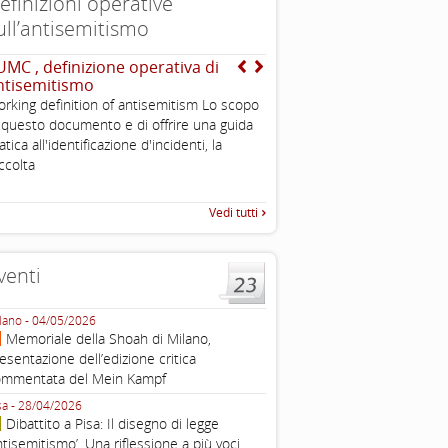
efinizioni operative
ull’antisemitismo
UMC , definizione operativa di
Dichiarazione di Berlino
ntisemitismo
l’antisemitismo
rking definition of antisemitism Lo scopo
Esimi delegati, permettetemi
 questo documento e di offrire una guida
una sintesi dei lavori di ques
atica all'identificazione d'incidenti, la
quella che vorrei chiamare “D
ccolta
Vedi tutti
venti
lano - 04/05/2026
Roma - 16/03/2026
Memoriale della Shoah di Milano,
Roma, webinar “Il DDL ant
esentazione dell’edizione critica
e ombre
ommentata del Mein Kampf
Fondazione Castagneto Banca 1910
Livorno - 04/03/2026
sa - 28/04/2026
Livorno, conferenza sull’a
Dibattito a Pisa: Il disegno di legge
con Gadi Luzzatto Voghera, di
ntisemitismo’. Una riflessione a più voci