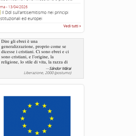
Fondazione CDEC
ma - 13/04/2026
Roma, Via della Dogana Vecchia 2
Il Ddl sull’antisemitismo nei principi
Giustiniani, Sala Zuccari - 03/03/
stituzionali ed europei
Roma, Senato, presentazi
Vedi tutti
“Rapporto annuale sull’antisem
2025”
Dire gli ebrei è una
generalizzazione, proprio come se
L’antisemitismo non è un
dicesse i cristiani. Ci sono ebrei e ci
degli ebrei bensì degli ant
sono cristiani, e l’origine, la
religione, lo stile di vita, la razza di
sicuro comportano tanti tratti...
—
Sándor Márai
—
Jea
Liberazione, 2000 (postumo)