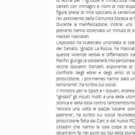
di Roma per l’“ignobile e minacciosa man
cartelli con immagini e nomi di noti espone
figure prese di mira spiccano la senatrice
l’ex presidente della Comunità Ebraica di 
Durante la manifestazione, inoltre, uno
presenti hanno osservato un minuto di sil
Hassan Nasrallah.
L’episodio ha scatenato un’ondata di sdegn
del Senato, Ignazio La Russa, ha rilasci
queste violenze verbali e diffamazioni si
Pacifici giunga la solidarietà mia personal
Anche Giovanni Donzelli, esponente di Fra
confronti degli ebrei e degli amici di Is
proscrizione, i pro-Hamas hanno dato un v
terrorismo”, ha scritto sui social.
Il ministro per lo Sport e i Giovani, Andre
“ignobili” gli insulti rivolti a una delle u
storica e della lotta contro l’antisemitismo
“Ancora una volta le piazze italiane son
padrone”, ha scritto sui social l’eurode
proscrizione fatta dai Carc e dal nuovo PC
cittadini che hanno la sola colpa di ess
ottant’anni fa, nei punti più bui della storia