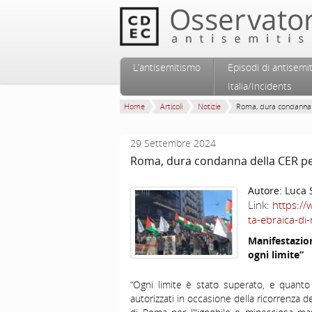
Vai al contenuto principale
Vai al contenuto secondario
L’antisemitismo
Episodi di antisemi
Menu principale
Italia/Incidents
Home
Articoli
Notizie
Roma, dura condanna d
29 Settembre 2024
Roma, dura condanna della CER per
Autore:
Luca 
Link:
https://
ta-ebraica-di
Manifestazio
ogni limite”
“Ogni limite è stato superato, e quant
autorizzati in occasione della ricorrenza 