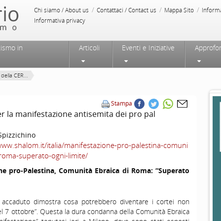
/
/
/
Chi siamo / About us
Contattaci / Contact us
Mappa Sito
Inform
Informativa privacy
tismo in
Articoli
Eventi e Iniziative
Approfo
ella CER...
Stampa
 la manifestazione antisemita dei pro pal
Spizzichino
www.shalom.it/italia/manifestazione-pro-palestina-comuni
-roma-superato-ogni-limite/
ne pro-Palestina, Comunità Ebraica di Roma: “Superato
o accaduto dimostra cosa potrebbero diventare i cortei non
del 7 ottobre”. Questa la dura condanna della Comunità Ebraica