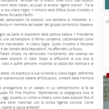
ifestazione” tenutasi ieri a Milano, dove sono stati esposti
nti ebrei italiani, accusati di essere “agenti sionisti”. Tra le
 a vita Liliana Segre, il ministro della Difesa Guido Crosetto e
Roma, Riccardo Pacifici.
 dei partecipanti ha esposto una bandiera di Hezbollah, e i
H
enzio in memoria del leader del gruppo terroristico libanese,
o da parte di esponenti della politica italiana. Il Presidente
ato una dichiarazione di ferma condanna, sottolineando come
ano inaccettabili. “A Liliana Segre, Guido Crosetto e Riccardo
e e del Senato della Repubblica”, ha affermato La Russa.
telli d’Italia, ha denunciato l’incitamento alla violenza nei
raele presenti in Italia. “Dopo la diffusione di una lista di
olto a quelle persone, incitando la piazza alla violenza e al
a Abodi, ha espresso la sua vicinanza a Liliana Segre, definendo
ltime sopravvissute italiane all’Olocausto, simbolo della memoria
.
o protagoniste di un sabato in cui l’antisemitismo la fa da
putata Pd Pina Picierno. “Riprendendo la vergognosa lista di
I, oggi, durante un corteo a Milano, sono state esposte foto di
ere ebrei, marchiati con la scritta ‘Agente sionista’. Come
, riparte la caccia all’ebreo”.