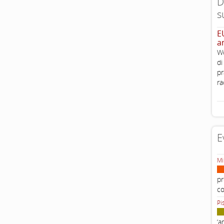
D
s
E
a
Wo
di
pr
ra
E
Mi
pr
c
Pi
‘a