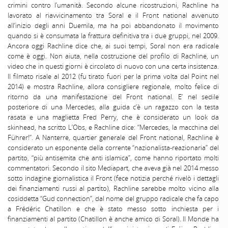
crimini contro l’umanità. Secondo alcune ricostruzioni, Rachline ha
lavorato al riavvicinamento tra Soral e il Front national avvenuto
all’inizio degli anni Duemila, ma ha poi abbandonato il movimento
quando si è consumata la frattura definitiva tra i due gruppi, nel 2009.
Ancora oggi Rachline dice che, ai suoi tempi, Soral non era radicale
come è oggi. Non aiuta, nella costruzione del profilo di Rachline, un
video che in questi giorni è circolato di nuovo con una certa insistenza.
Il filmato risale al 2012 (fu tirato fuori per la prima volta dal Point nel
2014) e mostra Rachline, allora consigliere regionale, molto felice di
ritorno da una manifestazione del Front national. E’ nel sedile
posteriore di una Mercedes, alla guida c’è un ragazzo con la testa
rasata e una maglietta Fred Perry, che è considerato un look da
skinhead, ha scritto L’Obs, e Rachline dice: “Mercedes, la macchina del
Führer!”. A Nanterre, quartier generale del Front national, Rachline è
considerato un esponente della corrente “nazionalista-reazionaria” del
partito, “più antisemita che anti islamica”, come hanno riportato molti
commentatori. Secondo il sito Mediapart, che aveva già nel 2014 messo
sotto indagine giornalistica il Front (fece notizia perché rivelò i dettagli
dei finanziamenti russi al partito), Rachline sarebbe molto vicino alla
cosiddetta “Gud connection”, dal nome del gruppo radicale che fa capo
a Frédéric Chatillon e che è stato messo sotto inchiesta per i
finanziamenti al partito (Chatillon è anche amico di Soral). Il Monde ha