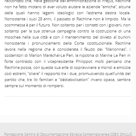
raccontato che, nella gestione dell’amministrazione di Fréjus, Rachline
non ha fatto mistero di aver voluto aiutare le aziende “amiche”, alcune
delle quali hanno legami ideologici con l’estrema destra locale.
Nonostante i suoi 28 anni, il passato di Rachline non è limpido. Ma la
scommessa è per il futuro. Non soltanto per i contatti con i giovani, non
soltanto per la sua strenua campagna contro la costruzione di una
moschea nella sua città e con il mantenimento del divieto al burkini
nonostante i pronunciamenti della Corte costituzionale. Rachline
lavora nella regione che è considerata il feudo dei “Marionnes”, i
sostenitori di Marion Maréchal-Le Pen, la nipotina di Marine Le Pen in
forte contrasto con il vicepresidente Philippot: molti pensano che
Rachline possa, con questa sua arte di sopravvivere a mondi e amicizie
così estremi, “oliare” il rapporto tra i due, promuovendo quell’unità del
partito che, tra liti familiari e “dédiabolisation” invero opaca, sembra
sempre sul momento di rompersi.
Fondazione Centro di Documentazione Ebraica Contemporanea CDEC ONLUS