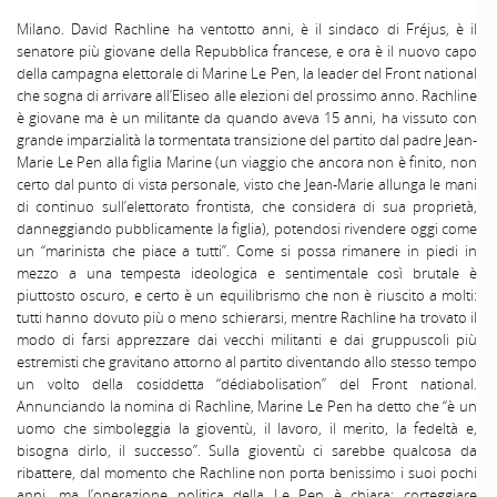
Milano. David Rachline ha ventotto anni, è il sindaco di Fréjus, è il
senatore più giovane della Repubblica francese, e ora è il nuovo capo
della campagna elettorale di Marine Le Pen, la leader del Front national
che sogna di arrivare all’Eliseo alle elezioni del prossimo anno. Rachline
è giovane ma è un militante da quando aveva 15 anni, ha vissuto con
grande imparzialità la tormentata transizione del partito dal padre Jean-
Marie Le Pen alla figlia Marine (un viaggio che ancora non è finito, non
certo dal punto di vista personale, visto che Jean-Marie allunga le mani
di continuo sull’elettorato frontista, che considera di sua proprietà,
danneggiando pubblicamente la figlia), potendosi rivendere oggi come
un “marinista che piace a tutti”. Come si possa rimanere in piedi in
mezzo a una tempesta ideologica e sentimentale così brutale è
piuttosto oscuro, e certo è un equilibrismo che non è riuscito a molti:
tutti hanno dovuto più o meno schierarsi, mentre Rachline ha trovato il
modo di farsi apprezzare dai vecchi militanti e dai gruppuscoli più
estremisti che gravitano attorno al partito diventando allo stesso tempo
un volto della cosiddetta “dédiabolisation” del Front national.
Annunciando la nomina di Rachline, Marine Le Pen ha detto che “è un
uomo che simboleggia la gioventù, il lavoro, il merito, la fedeltà e,
bisogna dirlo, il successo”. Sulla gioventù ci sarebbe qualcosa da
ribattere, dal momento che Rachline non porta benissimo i suoi pochi
anni, ma l’operazione politica della Le Pen è chiara: corteggiare