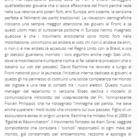
quell’elettorato giovane che si lascia affascinare dal Front perché vede
nella sua retorica anti poteri forti, anti Europa, anti sistema, la sanzione
perfetta ai fallimenti dei partiti tradizionali. Le rilevazioni demografiche
indicano una sempre maggior attenzione dei giovani al Front, e se
questi ultimi mesi di turbolenze politiche in Europa hanno insegnato
qualcosa è che i movimenti antisistema sono molto forti nella
mobilitazione, convincono ad andare al voto chi non ci andava da anni,
o non ci è mai andato (è accaduto nel Regno Unito con la Brexit, e ora
gli statistici guardano inorriditi i loro algoritmi anche negli Stati Uniti,
dove la mobilitazione trumpiana rischia di far saltare le proiezioni che si
basano sui voti del passato). David Rachline ha lavorato a lungo al
Front national pour la jeunesse, l’iniziativa interna dedicata ai giovani, e
questo gli ha permesso di costruirsi una solida competenza nel mondo
del digitale e una rete di contatti tra i nuovi elettori. Questo nuovo
manager del lepenismo in versione Eliseo declina il modello di
comunicazione introdotto dal vicepresidente del Fn, l’onnipresente
Florian Philippot, che ha ridisegnato l’immagine del partito, ma deve
anche superare i molti dubbi che circolano sul suo passato. Figlio di un
assicuratore ebreo di origini ucraine, Rachline ha militato fino al 2009 in
“Egalité et Réconciliation”, il movimento fondato da Alain Soral, saggista
complottardo che considera i “sionisti” responsabili di ogni male del
mondo, già condannato per antisemitismo, razzismo e apologia di