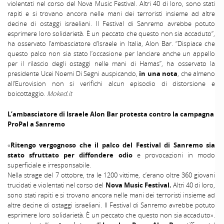
violentati nel corso del Nova Music Festival. Altri 40 di loro, sono stati
rapiti e si trovano ancora nelle mani dei terroristi insieme ad altre
decine di ostaggi israeliani. Il Festival di Sanremo avrebbe potuto
esprimere loro solidarietà. È un peccato che questo non sia accaduto“,
ha osservato l’ambasciatore d’Israele in Italia, Alon Bar. “Dispiace che
questo palco non sia stato l’occasione per lanciare anche un appello
per il rilascio degli ostaggi nelle mani di Hamas”, ha osservato la
presidente Ucei Noemi Di Segni auspicando,
in una nota
, che almeno
all’Eurovision non si verifichi alcun episodio di distorsione e
boicottaggio.
Moked.it
L’ambasciatore di Israele Alon Bar protesta contro la campagna
ProPal a Sanremo
«
Ritengo vergognoso che il palco del Festival di Sanremo sia
stato sfruttato per diffondere odio
e provocazioni in modo
superficiale e irresponsabile.
Nella strage del 7 ottobre, tra le 1200 vittime, c’erano oltre 360 giovani
trucidati e violentati nel corso del
Nova Music Festival.
Altri 40 di loro,
sono stati rapiti e si trovano ancora nelle mani dei terroristi insieme ad
altre decine di ostaggi israeliani. Il Festival di Sanremo avrebbe potuto
esprimere loro solidarietà. È un peccato che questo non sia accaduto».