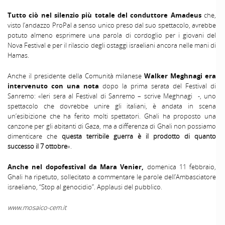
Tutto ciò nel silenzio più totale del conduttore Amadeus
che,
visto l’andazzo ProPal a senso unico preso dal suo spettacolo, avrebbe
potuto almeno esprimere una parola di cordoglio per i giovani del
Nova Festival e per il rilascio degli ostaggi israeliani ancora nelle mani di
Hamas.
Anche il presidente della Comunità milanese
Walker Meghnagi era
intervenuto con una nota
dopo la prima serata del Festival di
Sanremo: «Ieri sera al Festival di Sanremo – scrive Meghnagi -, uno
spettacolo che dovrebbe unire gli italiani, è andata in scena
un’esibizione che ha ferito molti spettatori. Ghali ha proposto una
canzone per gli abitanti di Gaza, ma a differenza di Ghali non possiamo
dimenticare che
questa terribile guerra è il prodotto di quanto
successo il 7 ottobre
».
Anche nel dopofestival da Mara Venier,
domenica 11 febbraio,
Ghali ha ripetuto, sollecitato a commentare le parole dell’Ambasciatore
israeliano, “Stop al genocidio”. Applausi del pubblico.
www.mosaico-cem.it