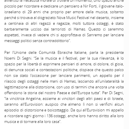
avvertito la necessità morale di trovare un momento, uno spazio anche
piccolo per ricordare e dedicare un pensiero a Nir Forti, il giovane italo-
israeliano di 29 anni che proprio per amore della musica, soltanto
perché si trovava al disgraziato Nova Music Festival nel deserto, insieme
a centinaia di altri ragazzi e ragazze, molti tuttora ostaggi, è stato
barbaramente ucciso dai terroristi di Hamas. Questo ci saremmo
aspettati, invece di vedere chi si approfittava di Sanremo per lanciare
messaggi politici senza contraddittorio”.
Per l’Unione delle Comunità Ebraiche Italiane, parla la presidente
Noemi Di Segni. “Se la musica e il festival, per la sua rilevanza, è lo
spazio per la libertà di esprimere pensieri di amore, di dolore, di gioia,
di denunce sociali e contestazioni politiche, dispiace che questo palco
non sia stato l’occasione per lanciare parimenti, un appello per il
rilascio degli ostaggi nelle mani di Hamas, lasciando all’unilateralità la
legittimazione alla distorsione, con uso di termini che ancora una volta
offendono la storia del nostro Paese e dell’Europa tutta”. Per Di Segni,
“la vincitrice Angelina, assieme ai vincitori degli altri paesi e di Israele,
saranno all’Eurovision: auspico che almeno lì non si verifichi alcun
episodio di distorsione e boicottaggio. Da qui all’Eurovision mi appello
a ricordare ogni giorno i 136 ostaggi, anche loro hanno diritto alla loro
musica e di tornare alla loro casa”.