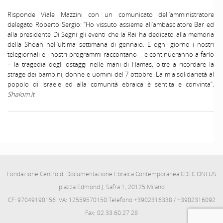
Risponde Viale Mazzini con un comunicato dell’amministratore
delegato Roberto Sergio: “Ho vissuto assieme all’ambasciatore Bar ed
alla presidente Di Segni gli eventi che la Rai ha dedicato alla memoria
della Shoah nell’ultima settimana di gennaio. E ogni giorno i nostri
telegiornali e i nostri programmi raccontano – e continueranno a farlo
– la tragedia degli ostaggi nelle mani di Hamas, oltre a ricordare la
strage dei bambini, donne e uomini del 7 ottobre. La mia solidarietà al
popolo di Israele ed alla comunità ebraica è sentita e convinta”.
Shalom.it
Fondazione Centro di Documentazione Ebraica Contemporanea CDEC ONLUS
piazza Edmond J. Safra 1, 20125 Milano
CF: 97049190156 IVA: 12559570150 Telefono +3902316338 / +3902316092
Fax: 02.33.60.27.28