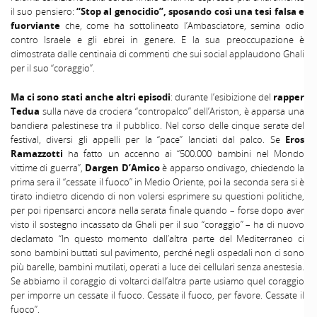
il suo pensiero:
“Stop al genocidio”, sposando così una tesi falsa e
fuorviante
che, come ha sottolineato l’Ambasciatore, semina odio
contro Israele e gli ebrei in genere. E la sua preoccupazione è
dimostrata dalle centinaia di commenti che sui social applaudono Ghali
per il suo “coraggio”.
Ma ci sono stati anche altri episodi
: durante l’esibizione del
rapper
Tedua
sulla nave da crociera “contropalco” dell’Ariston, è apparsa una
bandiera palestinese tra il pubblico. Nel corso delle cinque serate del
festival, diversi gli appelli per la “pace” lanciati dal palco. Se
Eros
Ramazzotti
ha fatto un accenno ai “500.000 bambini nel Mondo
vittime di guerra”,
Dargen D’Amico
è apparso ondivago, chiedendo la
prima sera il “cessate il fuoco” in Medio Oriente, poi la seconda sera si è
tirato indietro dicendo di non volersi esprimere su questioni politiche,
per poi ripensarci ancora nella serata finale quando – forse dopo aver
visto il sostegno incassato da Ghali per il suo “coraggio” – ha di nuovo
declamato “In questo momento dall’altra parte del Mediterraneo ci
sono bambini buttati sul pavimento, perché negli ospedali non ci sono
più barelle, bambini mutilati, operati a luce dei cellulari senza anestesia.
Se abbiamo il coraggio di voltarci dall’altra parte usiamo quel coraggio
per imporre un cessate il fuoco. Cessate il fuoco, per favore. Cessate il
fuoco”.