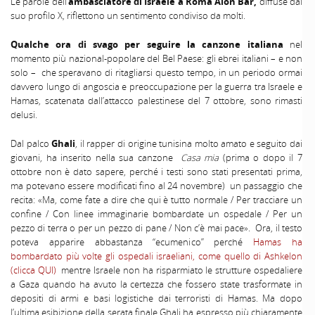
Le parole dell’
ambasciatore di Israele a Roma Alon Bar,
diffuse dal
suo profilo X, riflettono un sentimento condiviso da molti.
Qualche ora di svago per seguire la canzone italiana
nel
momento più nazional-popolare del Bel Paese: gli ebrei italiani – e non
solo – che speravano di ritagliarsi questo tempo, in un periodo ormai
davvero lungo di angoscia e preoccupazione per la guerra tra Israele e
Hamas, scatenata dall’attacco palestinese del 7 ottobre, sono rimasti
delusi.
Dal palco
Ghali
, il rapper di origine tunisina molto amato e seguito dai
giovani, ha inserito nella sua canzone
Casa mia
(prima o dopo il 7
ottobre non è dato sapere, perché i testi sono stati presentati prima,
ma potevano essere modificati fino al 24 novembre) un passaggio che
recita: «Ma, come fate a dire che qui è tutto normale / Per tracciare un
confine / Con linee immaginarie bombardate un ospedale / Per un
pezzo di terra o per un pezzo di pane / Non c’è mai pace». Ora, il testo
poteva apparire abbastanza “ecumenico” perché
Hamas ha
bombardato più volte gli ospedali israeliani, come quello di Ashkelon
(clicca QUI)
mentre Israele non ha risparmiato le strutture ospedaliere
a Gaza quando ha avuto la certezza che fossero state trasformate in
depositi di armi e basi logistiche dai terroristi di Hamas. Ma dopo
l’ultima esibizione della serata finale Ghali ha espresso più chiaramente