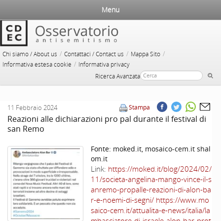
Menu
/
/
/
Chi siamo / About us
Contattaci / Contact us
Mappa Sito
/
Informativa estesa cookie
Informativa privacy
Ricerca Avanzata
11 Febbraio 2024
Stampa
Reazioni alle dichiarazioni pro pal durante il festival di
san Remo
Fonte:
moked.it, mosaico-cem.it shal
om.it
Link:
https://moked.it/blog/2024/02/
11/societa-angelina-mango-vince-il-s
anremo-propalle-reazioni-di-alon-ba
r-e-noemi-di-segni/ https://www.mo
saico-cem.it/attualita-e-news/italia/la
mbasciatore-di-israele-alon-bar-prot