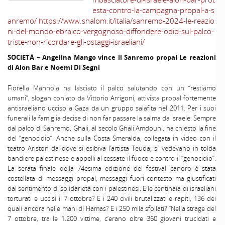
esta-contro-la-campagna-propal-a-s
anremo/ https://www.shalom.it/italia/sanremo-2024-le-reazio
ni-del-mondo-ebraico-vergognoso-diffondere-odio-sul-palco-
triste-non-ricordare-gli-ostaggi-israeliani/
SOCIETÀ – Angelina Mango vince il Sanremo propal Le reazioni
di Alon Bar e Noemi Di Segni
Fiorella Mannoia ha lasciato il palco salutando con un “restiamo
umani”, slogan coniato da Vittorio Arrigoni, attivista propal fortemente
antisraeliano ucciso a Gaza da un gruppo salafita nel 2011. Per i suoi
funerali la famiglia decise di non far passare la salma da Israele. Sempre
dal palco di Sanremo, Ghali, al secolo Ghali Amdouni, ha chiesto la fine
del “genocidio”. Anche sulla Costa Smeralda, collegata in video con il
teatro Ariston da dove si esibiva l’artista Teuda, si vedevano in tolda
bandiere palestinese e appelli al cessate il fuoco e contro il “genocidio”.
La serata finale della 74esima edizione del festival canoro è stata
costellata di messaggi propal, messaggi fuori contesto ma giustificati
dal sentimento di solidarietà con i palestinesi. E le centinaia di israeliani
torturati e uccisi il 7 ottobre? E i 240 civili brutalizzati e rapiti, 136 dei
quali ancora nelle mani di Hamas? E i 250 mila sfollati? “Nella strage del
7 ottobre, tra le 1.200 vittime, c’erano oltre 360 giovani trucidati e