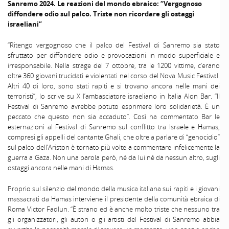
Sanremo 2024. Le reazioni del mondo ebraico: “Vergognoso
diffondere odio sul palco. Triste non ricordare gli ostaggi
israeliani”
“Ritengo vergognoso che il palco del Festival di Sanremo sia stato
sfruttato per diffondere odio e provocazioni in modo superficiale e
irresponsabile. Nella strage del 7 ottobre, tra le 1200 vittime, c’erano
oltre 360 giovani trucidati e violentati nel corso del Nova Music Festival.
Altri 40 di loro, sono stati rapiti e si trovano ancora nelle mani dei
terroristi”, lo scrive su X l’ambasciatore israeliano in Italia Alon Bar. “Il
Festival di Sanremo avrebbe potuto esprimere loro solidarietà. È un
peccato che questo non sia accaduto”. Così ha commentato Bar le
esternazioni al Festival di Sanremo sul conflitto tra Israele e Hamas,
compresi gli appelli del cantante Ghali, che oltre a parlare di “genocidio”
sul palco dell’Ariston è tornato più volte a commentare infelicemente la
guerra a Gaza. Non una parola però, né da lui né da nessun altro, sugli
ostaggi ancora nelle mani di Hamas.
Proprio sul silenzio del mondo della musica italiana sui rapiti e i giovani
massacrati da Hamas interviene il presidente della comunità ebraica di
Roma Victor Fadlun. “È strano ed è anche molto triste che nessuno tra
gli organizzatori, gli autori o gli artisti del Festival di Sanremo abbia