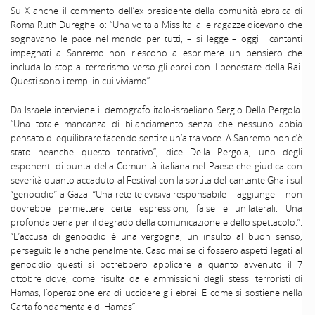
Su X anche il commento dell’ex presidente della comunità ebraica di
Roma Ruth Dureghello: “Una volta a Miss Italia le ragazze dicevano che
sognavano le pace nel mondo per tutti, – si legge – oggi i cantanti
impegnati a Sanremo non riescono a esprimere un pensiero che
includa lo stop al terrorismo verso gli ebrei con il benestare della Rai.
Questi sono i tempi in cui viviamo”.
Da Israele interviene il demografo italo-israeliano Sergio Della Pergola.
“Una totale mancanza di bilanciamento senza che nessuno abbia
pensato di equilibrare facendo sentire un’altra voce. A Sanremo non c’è
stato neanche questo tentativo”, dice Della Pergola, uno degli
esponenti di punta della Comunità italiana nel Paese che giudica con
severità quanto accaduto al Festival con la sortita del cantante Ghali sul
“genocidio” a Gaza. “Una rete televisiva responsabile – aggiunge – non
dovrebbe permettere certe espressioni, false e unilaterali. Una
profonda pena per il degrado della comunicazione e dello spettacolo.”.
“L’accusa di genocidio è una vergogna, un insulto al buon senso,
perseguibile anche penalmente. Caso mai se ci fossero aspetti legati al
genocidio questi si potrebbero applicare a quanto avvenuto il 7
ottobre dove, come risulta dalle ammissioni degli stessi terroristi di
Hamas, l’operazione era di uccidere gli ebrei. E come si sostiene nella
Carta fondamentale di Hamas”.