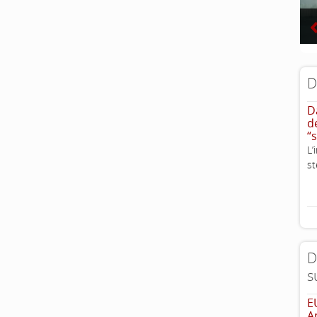
D
D
d
“
L
st
D
s
E
A