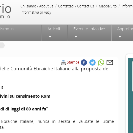
/
/
/
Chi siamo / About us
Contattaci / Contact us
Mappa Sito
Inform
Informativa privacy
tismo in
Articoli
Eventi e Iniziative
Approfo
..
Stampa
delle Comunità Ebraiche Italiane alla proposta del
it
lvini su censimento Rom
rdi di leggi di 80 anni fa”
braiche Italiane, riunita in serata e valutate le ultime
ta: