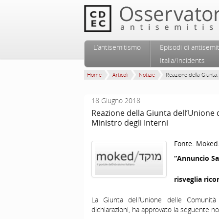
Vai al contenuto principale
Vai al contenuto secondario
L’antisemitismo
Episodi di antisemi
Menu principale
Italia/Incidents
Home
Articoli
Notizie
Reazione della Giunta.
18 Giugno 2018
Reazione della Giunta dell’Unione 
Ministro degli Interni
Fonte:
Moked.
“Annuncio Sa
risveglia rico
La Giunta dell’Unione delle Comunità E
dichiarazioni, ha approvato la seguente no