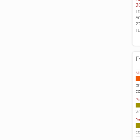
2
Tr
An
22
T
E
Mi
pr
c
Pi
‘a
Ro
co