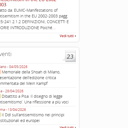
003
Working definition of antise
atto da: EUMC-Manifestations of
di questo documento e di off
tisemitism in the EU 2002-2003 pagg.
pratica all'identificazione d'inc
5-241 2.1.2 DEFINIZIONI, CONCETTI E
raccolta
...
EORIE INTRODUZIONE Poiché
Vedi tutti
venti
lano - 04/05/2026
Roma - 16/03/2026
Memoriale della Shoah di Milano,
Roma, webinar “Il DDL ant
esentazione dell’edizione critica
e ombre
ommentata del Mein Kampf
Fondazione Castagneto Banca 1910
Livorno - 04/03/2026
sa - 28/04/2026
Livorno, conferenza sull’a
Dibattito a Pisa: Il disegno di legge
con Gadi Luzzatto Voghera, di
ntisemitismo’. Una riflessione a più voci
Fondazione CDEC
ma - 13/04/2026
Roma, Via della Dogana Vecchia 2
Il Ddl sull’antisemitismo nei principi
Giustiniani, Sala Zuccari - 03/03/
stituzionali ed europei
Roma, Senato, presentazi
Vedi tutti