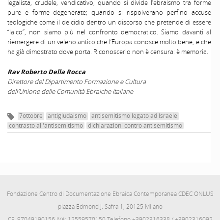
legalista, crudele, vendicativo; quando si divide l’ebraismo tra forme
pure e forme degenerate; quando si rispolverano perfino accuse
teologiche come il deicidio dentro un discorso che pretende di essere
“laico”, non siamo più nel confronto democratico. Siamo davanti al
riemergere di un veleno antico che l’Europa conosce molto bene, e che
ha già dimostrato dove porta. Riconoscerlo non è censura: è memoria.
Rav Roberto Della Rocca
Direttore del Dipartimento Formazione e Cultura
dell’Unione delle Comunità Ebraiche Italiane
7ottobre
antigiudaismo
antisemitismo legato ad Israele
contrasto all'antisemitismo
dichiarazioni contro antisemitismo
Fondazione Centro di Documentazione Ebraica Contemporanea CDEC ONLUS
piazza Edmond J. Safra 1, 20125 Milano
CF: 97049190156 IVA: 12559570150 Telefono +3902316338 / +3902316092