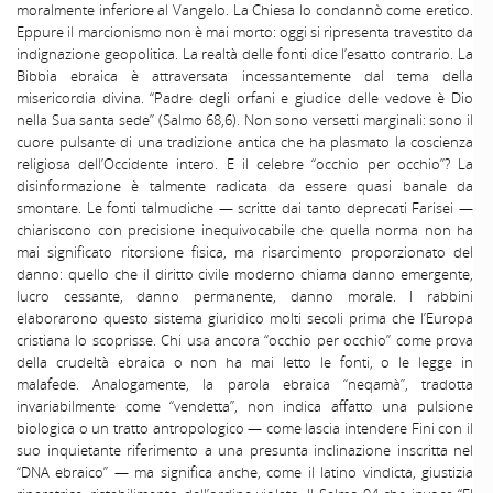
moralmente inferiore al Vangelo. La Chiesa lo condannò come eretico.
Eppure il marcionismo non è mai morto: oggi si ripresenta travestito da
indignazione geopolitica. La realtà delle fonti dice l’esatto contrario. La
Bibbia ebraica è attraversata incessantemente dal tema della
misericordia divina. “Padre degli orfani e giudice delle vedove è Dio
nella Sua santa sede” (Salmo 68,6). Non sono versetti marginali: sono il
cuore pulsante di una tradizione antica che ha plasmato la coscienza
religiosa dell’Occidente intero. E il celebre “occhio per occhio”? La
disinformazione è talmente radicata da essere quasi banale da
smontare. Le fonti talmudiche — scritte dai tanto deprecati Farisei —
chiariscono con precisione inequivocabile che quella norma non ha
mai significato ritorsione fisica, ma risarcimento proporzionato del
danno: quello che il diritto civile moderno chiama danno emergente,
lucro cessante, danno permanente, danno morale. I rabbini
elaborarono questo sistema giuridico molti secoli prima che l’Europa
cristiana lo scoprisse. Chi usa ancora “occhio per occhio” come prova
della crudeltà ebraica o non ha mai letto le fonti, o le legge in
malafede. Analogamente, la parola ebraica “neqamà”, tradotta
invariabilmente come “vendetta”, non indica affatto una pulsione
biologica o un tratto antropologico — come lascia intendere Fini con il
suo inquietante riferimento a una presunta inclinazione inscritta nel
“DNA ebraico” — ma significa anche, come il latino vindicta, giustizia