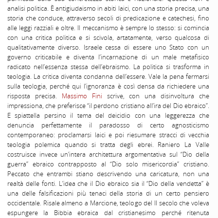
analisi politica. È antigiudaismo in abiti laici, con una storia precisa, una
storia che conduce, attraverso secoli di predicazione e catechesi, fino
alle leggi razziali e oltre. Il meccanismo è sempre lo stesso: si comincia
con una critica politica e si scivola, artatamente, verso qualcosa di
qualitativamente diverso. Israele cessa di essere uno Stato con un
governo criticabile e diventa l’incarnazione di un male metafisico
radicato nell’essenza stessa dell’ebraismo. La politica si trasforma in
teologia. La critica diventa condanna dell’essere. Vale la pena fermarsi
sulla teologia, perché qui l’ignoranza è così densa da richiedere una
risposta precisa.
Massimo Fini
scrive, con una disinvoltura che
impressiona, che preferisce “il perdono cristiano all’ira del Dio ebraico”.
E spiattella persino il tema del deicidio con una leggerezza che
denuncia perfettamente il paradosso di certo agnosticismo
contemporaneo: proclamarsi laici e poi riesumare stracci di vecchia
teologia polemica quando si tratta degli ebrei. Raniero La Valle
costruisce invece un’intera architettura argomentativa sul “Dio della
guerra” ebraico contrapposto al “Dio solo misericordia” cristiano.
Peccato che entrambi stiano descrivendo una caricatura, non una
realtà delle fonti. L’idea che il Dio ebraico sia il “Dio della vendetta” è
una delle falsificazioni più tenaci della storia di un certo pensiero
occidentale. Risale almeno a Marcione, teologo del II secolo che voleva
espungere la Bibbia ebraica dal cristianesimo perché ritenuta