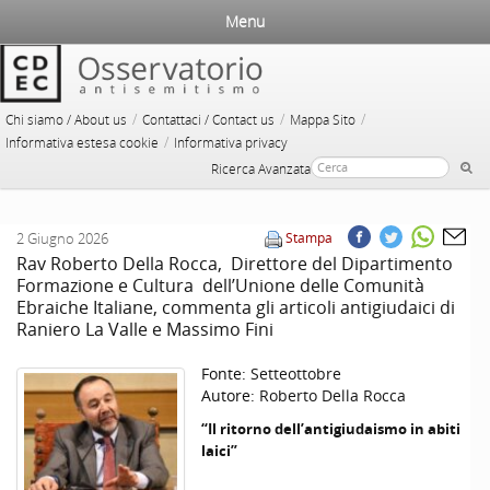
Menu
/
/
/
Chi siamo / About us
Contattaci / Contact us
Mappa Sito
/
Informativa estesa cookie
Informativa privacy
Ricerca Avanzata
2 Giugno 2026
Stampa
Rav Roberto Della Rocca, Direttore del Dipartimento
Formazione e Cultura dell’Unione delle Comunità
Ebraiche Italiane, commenta gli articoli antigiudaici di
Raniero La Valle e Massimo Fini
Fonte:
Setteottobre
Autore:
Roberto Della Rocca
“Il ritorno dell’antigiudaismo in abiti
laici”