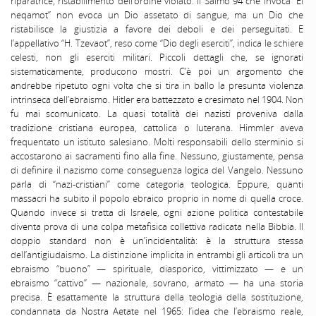
riparatrice, ristabilimento dell’ordine violato. Il Salmo 94 che invoca “El
neqamot” non evoca un Dio assetato di sangue, ma un Dio che
ristabilisce la giustizia a favore dei deboli e dei perseguitati. E
l’appellativo “H. Tzevaot”, reso come “Dio degli eserciti”, indica le schiere
celesti, non gli eserciti militari. Piccoli dettagli che, se ignorati
sistematicamente, producono mostri. C’è poi un argomento che
andrebbe ripetuto ogni volta che si tira in ballo la presunta violenza
intrinseca dell’ebraismo. Hitler era battezzato e cresimato nel 1904. Non
fu mai scomunicato. La quasi totalità dei nazisti proveniva dalla
tradizione cristiana europea, cattolica o luterana. Himmler aveva
frequentato un istituto salesiano. Molti responsabili dello sterminio si
accostarono ai sacramenti fino alla fine. Nessuno, giustamente, pensa
di definire il nazismo come conseguenza logica del Vangelo. Nessuno
parla di “nazi-cristiani” come categoria teologica. Eppure, quanti
massacri ha subito il popolo ebraico proprio in nome di quella croce.
Quando invece si tratta di Israele, ogni azione politica contestabile
diventa prova di una colpa metafisica collettiva radicata nella Bibbia. Il
doppio standard non è un’incidentalità: è la struttura stessa
dell’antigiudaismo. La distinzione implicita in entrambi gli articoli tra un
ebraismo “buono” — spirituale, diasporico, vittimizzato — e un
ebraismo “cattivo” — nazionale, sovrano, armato — ha una storia
precisa. È esattamente la struttura della teologia della sostituzione,
condannata da Nostra Aetate nel 1965: l’idea che l’ebraismo reale,