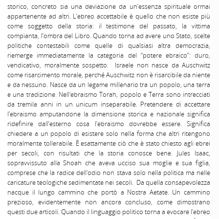
storico, concreto sia una deviazione da un’essenza spirituale ormai
appartenente ad altri. L’ebreo accettabile è quello che non esiste più
come soggetto della storia: il testimone del passato, la vittima
compianta, l’ombra del Libro. Quando torna ad avere uno Stato, scelte
politiche contestabili come quelle di qualsiasi altra democrazia,
riemerge immediatamente la categoria del “potere ebraico”: duro,
vendicativo, moralmente sospetto. Israele non nasce da Auschwitz
come risarcimento morale, perché Auschwitz non è risarcibile da niente
e da nessuno. Nasce da un legame millenario tra un popolo, una terra
e una tradizione. Nell’ebraismo Torah, popolo e Terra sono intrecciati
da tremila anni in un unicum inseparabile. Pretendere di accettare
l’ebraismo amputandone la dimensione storica e nazionale significa
ridefinire dall’esterno cosa l’ebraismo dovrebbe essere. Significa
chiedere a un popolo di esistere solo nella forma che altri ritengono
moralmente tollerabile. È esattamente ciò che è stato chiesto agli ebrei
per secoli, con risultati che la storia conosce bene. Jules Isaac,
sopravvissuto alla Shoah che aveva ucciso sua moglie e sua figlia,
comprese che la radice dell’odio non stava solo nella politica ma nelle
caricature teologiche sedimentate nei secoli. Da quella consapevolezza
nacque il lungo cammino che portò a Nostra Aetate. Un cammino
prezioso, evidentemente non ancora concluso, come dimostrano
questi due articoli. Quando il linguaggio politico torna a evocare l’ebreo