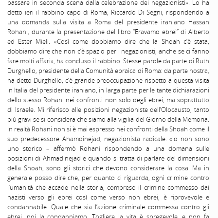
passare in seconda scena dalla celebrazione dei negazionisti». Lo ha
detto ieri il rabbino capo di Roma, Riccardo Di Segni, rispondendo a
una domanda sulla visita a Roma del presidente iraniano Hassan
Rohani, durante la presentazione del libro “Eravamo ebrei” di Alberto
ed Ester Mieli. «Così come dobbiamo dire che la Shoah c’è stata,
dobbiamo dire che non c’è spazio per i negazionisti, anche se ci fanno
fare molti affari», ha concluso il rabbino. Stesse parole da parte di Ruth
Durghello, presidente della Comunità ebraica di Roma: da parte nostra,
ha detto Durghello, c’è grande preoccupazione rispetto a questa visita
in Italia del presidente iraniano, in larga parte per le tante dichiarazioni
dello stesso Rohani nei confronti non solo degli ebrei, ma soprattutto
di Israele. Mi riferisco alle posizioni negazioniste dell’Olocausto, tanto
più gravi se si considera che siamo alla vigilia del Giorno della Memoria.
In realtà Rohani non si è mai espresso nei confronti della Shoah come il
suo predecessore Ahamdinejad, negazionista radicale: «Io non sono
uno storico – affermò Rohani rispondendo a una domana sulle
posizioni di Ahmadinejad e quando si tratta di parlare del dimensioni
della Shoah, sono gli storici che devono considerare la cosa. Ma in
generale posso dire che, per quanto ci riguarda, ogni crimine contro
l’umanità che accade nella storia, compreso il crimine commesso dai
nazisti verso gli ebrei così come verso non ebrei, è riprovevole e
condannabile. Quale che sia l’azione criminale commessa contro gli
ebrei, noi la condanniamo. Togliere la vita è spregevole, e non fa