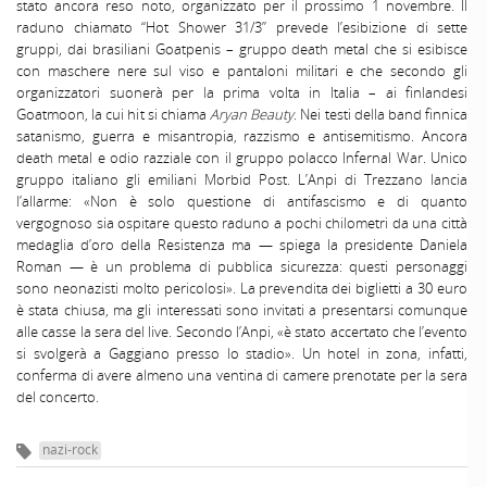
stato ancora reso noto, organizzato per il prossimo 1 novembre. Il
raduno chiamato “Hot Shower 31/3” prevede l’esibizione di sette
gruppi, dai brasiliani Goatpenis – gruppo death metal che si esibisce
con maschere nere sul viso e pantaloni militari e che secondo gli
organizzatori suonerà per la prima volta in Italia – ai finlandesi
Goatmoon, la cui hit si chiama
Aryan Beauty
. Nei testi della band finnica
satanismo, guerra e misantropia, razzismo e antisemitismo. Ancora
death metal e odio razziale con il gruppo polacco Infernal War. Unico
gruppo italiano gli emiliani Morbid Post. L’Anpi di Trezzano lancia
l’allarme: «Non è solo questione di antifascismo e di quanto
vergognoso sia ospitare questo raduno a pochi chilometri da una città
medaglia d’oro della Resistenza ma — spiega la presidente Daniela
Roman — è un problema di pubblica sicurezza: questi personaggi
sono neonazisti molto pericolosi». La prevendita dei biglietti a 30 euro
è stata chiusa, ma gli interessati sono invitati a presentarsi comunque
alle casse la sera del live. Secondo l’Anpi, «è stato accertato che l’evento
si svolgerà a Gaggiano presso lo stadio». Un hotel in zona, infatti,
conferma di avere almeno una ventina di camere prenotate per la sera
del concerto.
nazi-rock