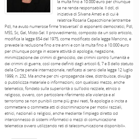
la multa fino a 10.000 euro per chiunque
se ne renda responsabile. Il ddl, di
iniziativa di Silvana Amati e di cui è
relatrice Rosaria Capacchione (entrambe
Pd), ha avuto numerose firme ‘trasversali’ di esponenti democratici, Pdl,
M5S, Sc, Gal, Misto-Sel. Il provvedimento, composto da un solo articolo,
modifica la legge 654 del 1975, come modificato dalla legge Mancino, e
prevede la reclusione fino a tre anni e con la multa fino a 10.000 euro
per chiunque ponga in essere attività di apologia, negazione,
minimizzazione dei crimini di genocidio, dei crimini contro l’umanità e
dei crimini di guerra, così come definiti dagli articoli 6, 7 e 8 dello statuto
della Corte penale internazionale, ratificato ai sensi della legge 12 luglio
1999, n. 232. Ma anche per chi «propaganda idee, distribuisce, divulga
o pubblicizza materiale o informazioni, con qualsiasi mezzo, anche
telematico, fondato sulla superiorità o sull’odio razziale, etnico o
religioso, ovvero, con particolare riferimento alla violenza e al
terrorismo se non punibili come più gravi reati, fa apologia o incita a
commettere o commette atti di discriminazione per motivi razziali,
etnici, nazionali o religiosi, anche mediante l’impiego diretto od
interconnesso di sistemi informatici o mezzi di comunicazione
telematica ovvero utilizzando reti di telecomunicazione disponibili».