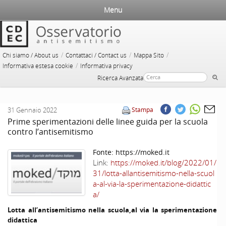
Menu
/
/
/
Chi siamo / About us
Contattaci / Contact us
Mappa Sito
/
Informativa estesa cookie
Informativa privacy
Ricerca Avanzata
31 Gennaio 2022
Stampa
Prime sperimentazioni delle linee guida per la scuola
contro l’antisemitismo
Fonte:
https://moked.it
Link:
https://moked.it/blog/2022/01/
31/lotta-allantisemitismo-nella-scuol
a-al-via-la-sperimentazione-didattic
a/
Lotta all’antisemitismo nella scuola,al via la sperimentazione
didattica