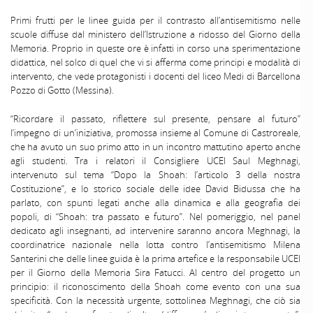
Primi frutti per le linee guida per il contrasto all’antisemitismo nelle
scuole diffuse dal ministero dell’Istruzione a ridosso del Giorno della
Memoria. Proprio in queste ore è infatti in corso una sperimentazione
didattica, nel solco di quel che vi si afferma come principi e modalità di
intervento, che vede protagonisti i docenti del liceo Medi di Barcellona
Pozzo di Gotto (Messina).
“Ricordare il passato, riflettere sul presente, pensare al futuro”
l’impegno di un’iniziativa, promossa insieme al Comune di Castroreale,
che ha avuto un suo primo atto in un incontro mattutino aperto anche
agli studenti. Tra i relatori il Consigliere UCEI Saul Meghnagi,
intervenuto sul tema “Dopo la Shoah: l’articolo 3 della nostra
Costituzione”, e lo storico sociale delle idee David Bidussa che ha
parlato, con spunti legati anche alla dinamica e alla geografia dei
popoli, di “Shoah: tra passato e futuro”. Nel pomeriggio, nel panel
dedicato agli insegnanti, ad intervenire saranno ancora Meghnagi, la
coordinatrice nazionale nella lotta contro l’antisemitismo Milena
Santerini che delle linee guida è la prima artefice e la responsabile UCEI
per il Giorno della Memoria Sira Fatucci. Al centro del progetto un
principio: il riconoscimento della Shoah come evento con una sua
specificità. Con la necessità urgente, sottolinea Meghnagi, che ciò sia