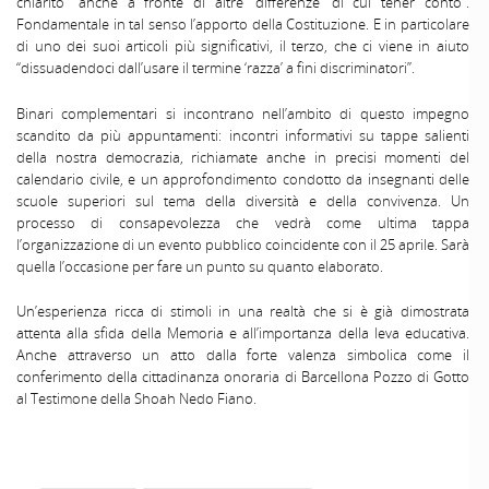
chiarito “anche a fronte di altre ‘differenze’ di cui tener conto”.
Fondamentale in tal senso l’apporto della Costituzione. E in particolare
di uno dei suoi articoli più significativi, il terzo, che ci viene in aiuto
“dissuadendoci dall’usare il termine ‘razza’ a fini discriminatori”.
Binari complementari si incontrano nell’ambito di questo impegno
scandito da più appuntamenti: incontri informativi su tappe salienti
della nostra democrazia, richiamate anche in precisi momenti del
calendario civile, e un approfondimento condotto da insegnanti delle
scuole superiori sul tema della diversità e della convivenza. Un
processo di consapevolezza che vedrà come ultima tappa
l’organizzazione di un evento pubblico coincidente con il 25 aprile. Sarà
quella l’occasione per fare un punto su quanto elaborato.
Un’esperienza ricca di stimoli in una realtà che si è già dimostrata
attenta alla sfida della Memoria e all’importanza della leva educativa.
Anche attraverso un atto dalla forte valenza simbolica come il
conferimento della cittadinanza onoraria di Barcellona Pozzo di Gotto
al Testimone della Shoah Nedo Fiano.