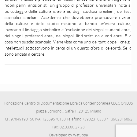
nobili panni antisionisti, un gruppo di professori universitari incita al
boicottaggio della cultura israeliana, degli studiosi israeliani, dei testi
scientifici israeliani. Accademici che dovrebbero promuovere i valori
della cultura e dello studio mettono al bando un’intera cultura,
invocano il linciaggio simbolico e l’esclusione dei singoli studenti ebrei,
dei singoli professori ebrei, dei singoli libri scritti da autori ebrei. E la
cosa non suscita scandalo. Viene vista come uno dei tanti appelli che gli
intellettuali sottoscrivono in cerca di un quarto d’ora di celebrità. Se la
sono andata a cercare.
Fondazione Centro di Documentazione Ebraica Contemporanea CDEC ONLUS
piazza Edmond J. Safra 1, 20125 Milano
CF: 97049190156 IVA: 12559570150 Telefono +3902316338 / +3902316092
Fax: 02.33.60.27.28
Developed by Watuppa