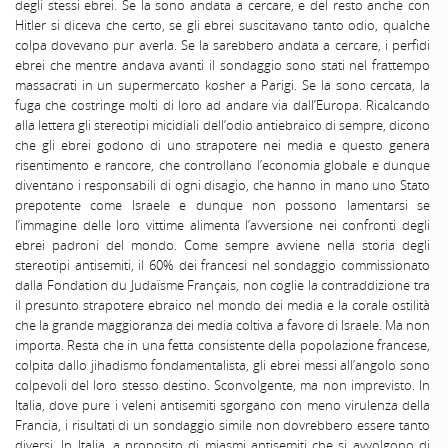
degli stessi ebrei. Se la sono andata a cercare, e del resto anche con
Hitler si diceva che certo, se gli ebrei suscitavano tanto odio, qualche
colpa dovevano pur averla. Se la sarebbero andata a cercare, i perfidi
ebrei che mentre andava avanti il sondaggio sono stati nel frattempo
massacrati in un supermercato kosher a Parigi. Se la sono cercata, la
fuga che costringe molti di loro ad andare via dall’Europa. Ricalcando
alla lettera gli stereotipi micidiali dell’odio antiebraico di sempre, dicono
che gli ebrei godono di uno strapotere nei media e questo genera
risentimento e rancore, che controllano l’economia globale e dunque
diventano i responsabili di ogni disagio, che hanno in mano uno Stato
prepotente come Israele e dunque non possono lamentarsi se
l’immagine delle loro vittime alimenta l’avversione nei confronti degli
ebrei padroni del mondo. Come sempre avviene nella storia degli
stereotipi antisemiti, il 60% dei francesi nel sondaggio commissionato
dalla Fondation du Judaïsme Français, non coglie la contraddizione tra
il presunto strapotere ebraico nel mondo dei media e la corale ostilità
che la grande maggioranza dei media coltiva a favore di Israele. Ma non
importa. Resta che in una fetta consistente della popolazione francese,
colpita dallo jihadismo fondamentalista, gli ebrei messi all’angolo sono
colpevoli del loro stesso destino. Sconvolgente, ma non imprevisto. In
Italia, dove pure i veleni antisemiti sgorgano con meno virulenza della
Francia, i risultati di un sondaggio simile non dovrebbero essere tanto
diversi. In Italia, a proposito di miasmi antisemiti che si avvolgono di