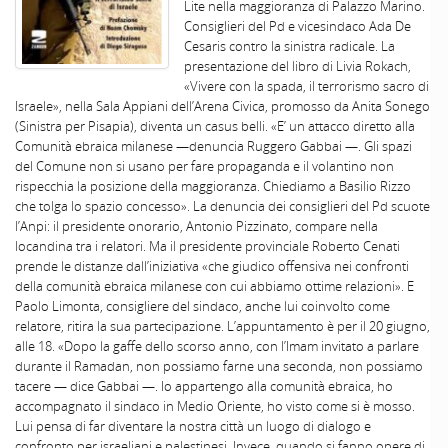
Lite nella maggioranza di Palazzo Marino.
Consiglieri del Pd e vicesindaco Ada De
Cesaris contro la sinistra radicale. La
presentazione del libro di Livia Rokach,
«Vivere con la spada, il terrorismo sacro di
Israele», nella Sala Appiani dell’Arena Civica, promosso da Anita Sonego
(Sinistra per Pisapia), diventa un casus belli. «E’ un attacco diretto alla
Comunità ebraica milanese —denuncia Ruggero Gabbai —. Gli spazi
del Comune non si usano per fare propaganda e il volantino non
rispecchia la posizione della maggioranza. Chiediamo a Basilio Rizzo
che tolga lo spazio concesso». La denuncia dei consiglieri del Pd scuote
l’Anpi: il presidente onorario, Antonio Pizzinato, compare nella
locandina tra i relatori. Ma il presidente provinciale Roberto Cenati
prende le distanze dall’iniziativa «che giudico offensiva nei confronti
della comunità ebraica milanese con cui abbiamo ottime relazioni». E
Paolo Limonta, consigliere del sindaco, anche lui coinvolto come
relatore, ritira la sua partecipazione. L’appuntamento è per il 20 giugno,
alle 18. «Dopo la gaffe dello scorso anno, con l’Imam invitato a parlare
durante il Ramadan, non possiamo farne una seconda, non possiamo
tacere — dice Gabbai —. Io appartengo alla comunità ebraica, ho
accompagnato il sindaco in Medio Oriente, ho visto come si è mosso.
Lui pensa di far diventare la nostra città un luogo di dialogo e
confronto per israeliani e palestinesi. Invece, quando si fanno opere di