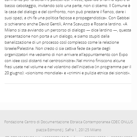
basso cabotaggio, invitando solo una parte, non ci stiamo. Il Comune è
la casa del dialogo e del confronto, non può prestare il fianco, dare i
suoi spazi, a chi fa una politica faziosa e propagandistica». Con Gabbai
si schierano anche David Gentili, Anna Scavuzzo e Rosaria Iardino. «A
Milano si sta avviando un percorso di dialogo — dice Iardino —, questa
presentazione non porta a un dialogo, e siamo stupiti dalla
banalizzazione di un processo così complesso come la relazione
Israele/Palestina. Non credo ci sia cattiva fede da parte degli
organizzatori ma vediamo di non arrivare all’appuntamento con Expo
con idee così distanti nel centrosinistra».Nel mirino finiscono alcune
frasi usate nel volume e nel volantino dell’iniziativa (in programma per il
20 giugno): «sionismo mondiale» e «crimini e pulizia etnica dei sionisti».
Fondazione Centro di Documentazione Ebraica Contemporanea CDEC ONLUS
piazza Edmond J. Safra 1, 20125 Milano