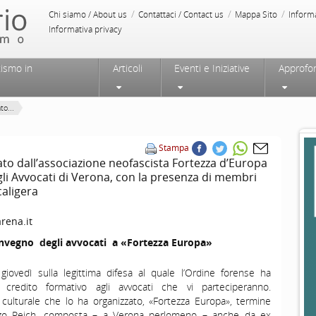
/
/
/
Chi siamo / About us
Contattaci / Contact us
Mappa Sito
Inform
Informativa privacy
tismo in
Articoli
Eventi e Iniziative
Approfo
to...
Stampa
to dall’associazione neofascista Fortezza d’Europa
gli Avvocati di Verona, con la presenza di membri
caligera
rena.it
convegno
degli avvocati
a «Fortezza Europa»
iovedì sulla legittima difesa al quale l’Ordine forense ha
credito formativo agli avvocati che vi parteciperanno.
 culturale che lo ha organizzato, «Fortezza Europa», termine
rzo Reich, composta – a Verona perlomeno – anche da ex