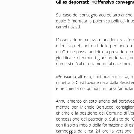
Gli ex deportati:
«Offensivo conveg
Sul caso del convegno accreditato anche da
quale è montata la polemica politica) inte
campi nazisti.
L’associazione ha inviato una lettera all’o
offensivo nei confronti delle persone e de
un Ordine possa addirittura prevedere credi
giuridica e riferimenti giurisprudenziali
nome si rifà al direttamente al nazismo».
«Pensiamo, altresì», continua la missiva, 
rispetta la Costituzione nata dalla Resist
e ne chiediamo, quindi con forza l’annull
Annullamento chiesto anche dal portavoc
mentre per Michele Bertucco, consiglie
chiarire è la posizione del Comune di Ve
concessione del patrocinio. Sul sito dell’
con il solo simbolo della formazione di e
campeggia da circa 24 ore la versione 