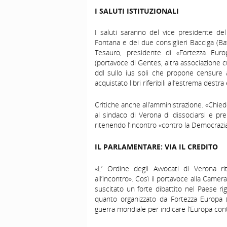
I SALUTI ISTITUZIONALI
I saluti saranno del vice presidente de
Fontana e dei due consiglieri Bacciga (Bat
Tesauro, presidente di «Fortezza Eur
(portavoce di Gentes, altra associazione c
ddl sullo ius soli che propone censure
acquistato libri riferibili all’estrema destra 
Critiche anche all’amministrazione. «Chiedo 
al sindaco di Verona di dissociarsi e pr
ritenendo l’incontro «contro la Democrazia»,
IL PARLAMENTARE: VIA IL CREDITO
«L’ Ordine degli Avvocati di Verona rit
all’incontro». Così il portavoce alla Came
suscitato un forte dibattito nel Paese ri
quanto organizzato da Fortezza Europa 
guerra mondiale per indicare l’Europa cont