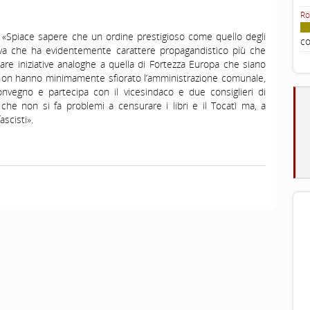
Ro
: «Spiace sapere che un ordine prestigioso come quello degli
co
ativa che ha evidentemente carattere propagandistico più che
are iniziative analoghe a quella di Fortezza Europa che siano
 non hanno minimamente sfiorato l’amministrazione comunale,
nvegno e partecipa con il vicesindaco e due consiglieri di
he non si fa problemi a censurare i libri e il Tocatì ma, a
ascisti».