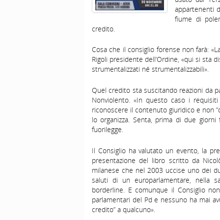
appartenenti d
fiume di polem
credito.
Cosa che il consiglio forense non farà: «L
Rigoli presidente dell’Ordine, «qui si sta
strumentalizzati né strumentalizzabili».
Quel credito sta suscitando reazioni da pa
Nonviolento. «In questo caso i requisiti
riconoscere il contenuto giuridico e non ”
lo organizza. Senta, prima di due giorn
fuorilegge.
Il Consiglio ha valutato un evento, la pre
presentazione del libro scritto da Nicolò
milanese che nel 2003 uccise uno dei due
saluti di un europarlamentare, nella
borderline. E comunque il Consiglio non
parlamentari del Pd e nessuno ha mai avut
credito” a qualcuno».