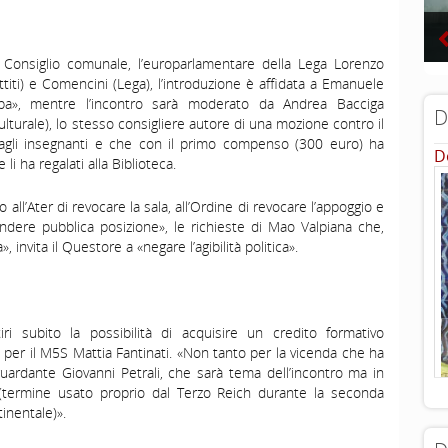
l Consiglio comunale, l’europarlamentare della Lega Lorenzo
titi) e Comencini (Lega), l’introduzione è affidata a Emanuele
opa», mentre l’incontro sarà moderato da Andrea Bacciga
D
ulturale), lo stesso consigliere autore di una mozione contro il
 agli insegnanti e che con il primo compenso (300 euro) ha
D
e li ha regalati alla Biblioteca.
all’Ater di revocare la sala, all’Ordine di revocare l’appoggio e
endere pubblica posizione», le richieste di Mao Valpiana che,
 invita il Questore a «negare l’agibilità politica».
iri subito la possibilità di acquisire un credito formativo
ra per il M5S Mattia Fantinati. «Non tanto per la vicenda che ha
guardante Giovanni Petrali, che sarà tema dell’incontro ma in
(termine usato proprio dal Terzo Reich durante la seconda
inentale)».
...