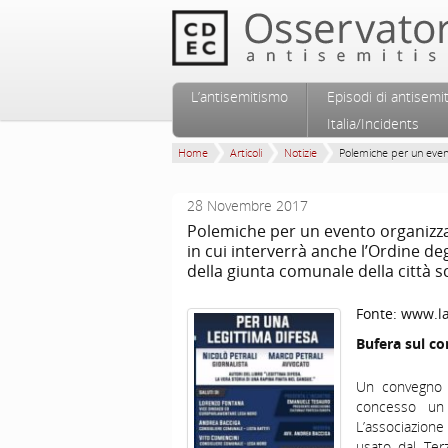
Vai al contenuto principale
Vai al contenuto secondario
L’antisemitismo
Episodi di antisemi
Menu principale
Italia/Incidents
Home
Articoli
Notizie
Polemiche per un even
28 Novembre 2017
Polemiche per un evento organizza
in cui interverrà anche l’Ordine de
della giunta comunale della città s
Fonte:
www.la
Bufera sul 
Un convegno g
concesso un 
L’associazione
usato dal Te