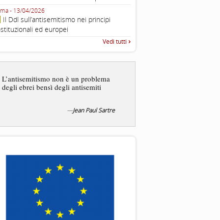
Fondazione CDEC
ma - 13/04/2026
Roma, Via della Dogana Vecchia 2
Il Ddl sull’antisemitismo nei principi
Giustiniani, Sala Zuccari - 03/03/
stituzionali ed europei
Roma, Senato, presentazi
Vedi tutti
“Rapporto annuale sull’antisem
2025”
Essere uomo è un dramma
L’antisemitismo non è un problema
ebreo, un altro ancora. Co
degli ebrei bensì degli antisemiti
ha il privilegio di vivere d
nostra condizione.
—
Jean Paul Sartre
La tentazione di e