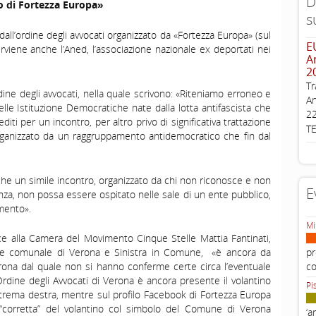
D
no
di Fortezza Europa»
s
ll’ordine degli avvocati organizzato da «Fortezza Europa» (sul
E
rviene anche l’Aned, l’associazione nazionale ex deportati nei
A
2
Tr
rdine degli avvocati, nella quale scrivono: «Riteniamo erroneo e
An
lle Istituzione Democratiche nate dalla lotta antifascista che
22
ti per un incontro, per altro privo di significativa trattazione
T
, organizzato da un raggruppamento antidemocratico che fin dal
«che un simile incontro, organizzato da chi non riconosce e non
E
enza, non possa essere ospitato nelle sale di un ente pubblico,
amento».
Mi
e alla Camera del Movimento Cinque Stelle Mattia Fantinati,
pr
re comunale di Verona e Sinistra in Comune, «è ancora da
c
rona dal quale non si hanno conferme certe circa l’eventuale
Ordine degli Avvocati di Verona è ancora presente il volantino
Pi
strema destra, mentre sul profilo Facebook di Fortezza Europa
“corretta” del volantino col simbolo del Comune di Verona
‘a