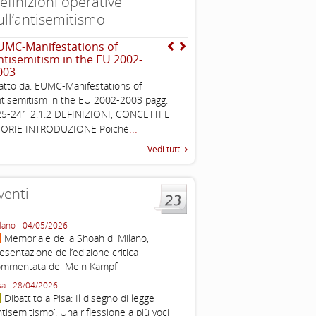
efinizioni operative
ull’antisemitismo
UMC-Manifestations of
EUMC , definizione opera
ntisemitism in the EU 2002-
antisemitismo
003
Working definition of antise
atto da: EUMC-Manifestations of
di questo documento e di off
tisemitism in the EU 2002-2003 pagg.
pratica all'identificazione d'inc
5-241 2.1.2 DEFINIZIONI, CONCETTI E
raccolta
...
EORIE INTRODUZIONE Poiché
Vedi tutti
venti
lano - 04/05/2026
Roma - 16/03/2026
Memoriale della Shoah di Milano,
Roma, webinar “Il DDL ant
esentazione dell’edizione critica
e ombre
ommentata del Mein Kampf
Fondazione Castagneto Banca 1910
Livorno - 04/03/2026
sa - 28/04/2026
Livorno, conferenza sull’a
Dibattito a Pisa: Il disegno di legge
con Gadi Luzzatto Voghera, di
ntisemitismo’. Una riflessione a più voci