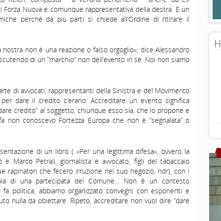
i Forza Nuova e comunque rappresentativa della destra. E un
iche perché da più parti si chiede all’Ordine di ritirare il
H
a nostra non è una reazione o falso orgoglio», dice Alessandro
 discutendo di un ”marchio” non dell’evento in sé. Noi non siamo
rte di avvocati, rappresentanti della Sinistra e del Movimento
 per dare il credito c’erano. Accreditare un evento significa
dare credito” al soggetto, chiunque esso sia, che lo propone e
i fa non conoscevo Fortezza Europa che non è ”segnalata” o
sentazione di un libro ( «Per una legittima difesa», ovvero la
 e Marco Petrali, giornalista e avvocato, figli del tabaccaio
 rapinatori che fecero irruzione nel suo negozio, ndr), con i
 sala di una partecipata del Comune… Non è un contesto
 fa politica, abbiamo organizzato convegni con esponenti e
o nulla da obiettare. Ripeto, accreditare non vuol dire ”dare