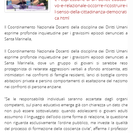
vo-e-relazionale-occorre-ricostruire-i
l-senso-della-cittadinanza-democrati
ca.html
Il Coordinamento Nazionale Docenti della disciplina dei Diritti Umani
esprime profonda inquietudine per i gravissimi episodi denunciati a
Santa Marinella,
Il Coordinamento Nazionale Docenti della disciplina dei Diritti Umani
esprime profonda inquietudine per i gravissimi episodi denunciati a
Santa Marinella, dove un gruppo di giovani si sarebbe reso
protagonista di reiterate aggressioni verbali a sfondo antisemita, atti
intimidatori nei confronti di famiglie residenti, lanci di bottiglie contro
abitazioni private e persino comportamenti di esaltazione del nazismo
nei confronti di persone anziane.
“Se le responsabilità individuali saranno accertate dagli organi
competenti, sul piano educativo emerge già con chiarezza un dato che
non può essere sottovalutato: quando adolescenti o giovani adulti
assumono il linguaggio dell’odio come forma di relazione, la questione
non riguarda esclusivamente l’ordine pubblico, ma investe la qualità
del processo di formazione della coscienza civile”, afferma il professor