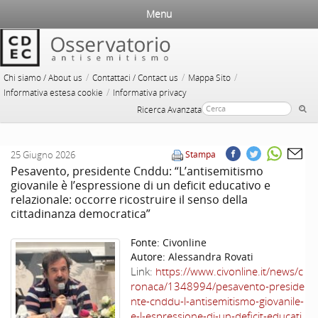
Menu
/
/
/
Chi siamo / About us
Contattaci / Contact us
Mappa Sito
/
Informativa estesa cookie
Informativa privacy
Ricerca Avanzata
25 Giugno 2026
Stampa
Pesavento, presidente Cnddu: “L’antisemitismo
giovanile è l’espressione di un deficit educativo e
relazionale: occorre ricostruire il senso della
cittadinanza democratica”
Fonte:
Civonline
Autore:
Alessandra Rovati
Link:
https://www.civonline.it/news/c
ronaca/1348994/pesavento-preside
nte-cnddu-l-antisemitismo-giovanile-
e-l-espressione-di-un-deficit-educati