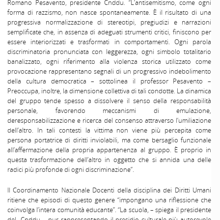
Romano Pesavento, presidente Cnddu. “L’antisemitismo, come ogni
forma di razzismo, non nasce spontaneamente. È il risultato di una
progressiva normalizzazione di stereotipi, pregiudizi e narrazioni
semplificate che, in assenza di adeguati strumenti critici, finiscono per
essere interiorizzati e trasformati in comportamenti. Ogni parola
discriminatoria pronunciata con leggerezza, ogni simbolo totalitario
banalizzato, ogni riferimento alla violenza storica utilizzato come
provocazione rappresentano segnali di un progressivo indebolimento
della cultura democratica – sottolinea il professor Pesavento –
Preoccupa, inoltre, la dimensione collettiva di tali condotte. La dinamica
del gruppo tende spesso a dissolvere il senso della responsabilità
personale, favorendo meccanismi di emulazione,
deresponsabilizzazione e ricerca del consenso attraverso l’umiliazione
dell’altro. In tali contesti la vittima non viene più percepita come
persona portatrice di diritti inviolabili, ma come bersaglio funzionale
all’affermazione della propria appartenenza al gruppo. È proprio in
questa trasformazione dell’altro in oggetto che si annida una delle
radici più profonde di ogni discriminazione”.
Il Coordinamento Nazionale Docenti della disciplina dei Diritti Umani
ritiene che episodi di questo genere “impongano una riflessione che
coinvolga l’intera comunità educante”. “La scuola, – spiega il presidente
del Cnddu – pur rappresentando il presidio culturale più autorevole