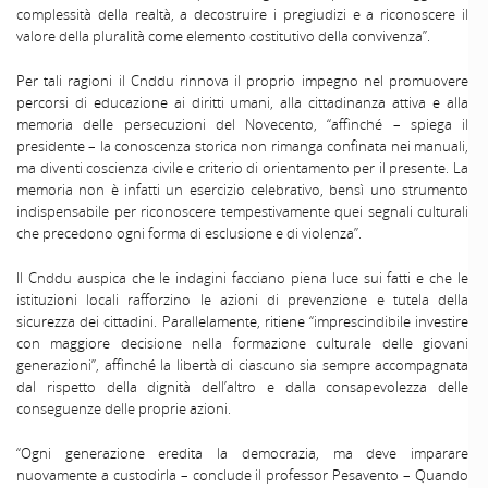
complessità della realtà, a decostruire i pregiudizi e a riconoscere il
valore della pluralità come elemento costitutivo della convivenza”.
Per tali ragioni il Cnddu rinnova il proprio impegno nel promuovere
percorsi di educazione ai diritti umani, alla cittadinanza attiva e alla
memoria delle persecuzioni del Novecento, “affinché – spiega il
presidente – la conoscenza storica non rimanga confinata nei manuali,
ma diventi coscienza civile e criterio di orientamento per il presente. La
memoria non è infatti un esercizio celebrativo, bensì uno strumento
indispensabile per riconoscere tempestivamente quei segnali culturali
che precedono ogni forma di esclusione e di violenza”.
Il Cnddu auspica che le indagini facciano piena luce sui fatti e che le
istituzioni locali rafforzino le azioni di prevenzione e tutela della
sicurezza dei cittadini. Parallelamente, ritiene “imprescindibile investire
con maggiore decisione nella formazione culturale delle giovani
generazioni”, affinché la libertà di ciascuno sia sempre accompagnata
dal rispetto della dignità dell’altro e dalla consapevolezza delle
conseguenze delle proprie azioni.
“Ogni generazione eredita la democrazia, ma deve imparare
nuovamente a custodirla – conclude il professor Pesavento – Quando