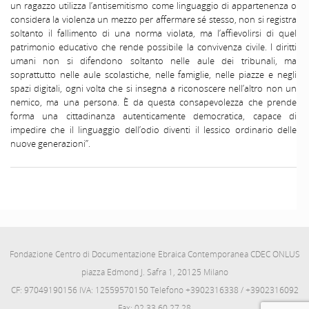
un ragazzo utilizza l’antisemitismo come linguaggio di appartenenza o
considera la violenza un mezzo per affermare sé stesso, non si registra
soltanto il fallimento di una norma violata, ma l’affievolirsi di quel
patrimonio educativo che rende possibile la convivenza civile. I diritti
umani non si difendono soltanto nelle aule dei tribunali, ma
soprattutto nelle aule scolastiche, nelle famiglie, nelle piazze e negli
spazi digitali, ogni volta che si insegna a riconoscere nell’altro non un
nemico, ma una persona. È da questa consapevolezza che prende
forma una cittadinanza autenticamente democratica, capace di
impedire che il linguaggio dell’odio diventi il lessico ordinario delle
nuove generazioni”.
Fondazione Centro di Documentazione Ebraica Contemporanea CDEC ONLUS
piazza Edmond J. Safra 1, 20125 Milano
CF: 97049190156 IVA: 12559570150 Telefono +3902316338 / +3902316092
Fax: 02.33.60.27.28