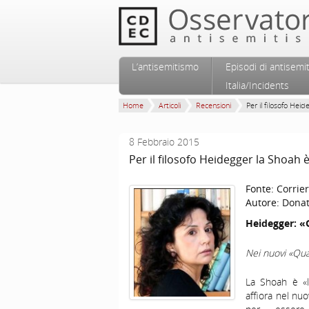
Vai al contenuto principale
Vai al contenuto secondario
L’antisemitismo
Episodi di antisemi
Menu principale
Italia/Incidents
Home
Articoli
Recensioni
Per il filosofo Heide
8 Febbraio 2015
Per il filosofo Heidegger la Shoah
Fonte:
Corrier
Autore:
Donat
Heidegger: «G
Nei nuovi «Quad
La Shoah è «l
affiora nel nu