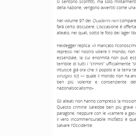
si sentono sconfitti, ma solo militarmen
della nazione, vengono avvertiti come un
Nel volume 97 dei
Quaderni neri
compare,
farà certo discutere. L’occasione è offert
alleato, nei quali, sotto le foto dei lager l
Heidegger replica: «Il mancato riconoscime
repressi nel nostro volere il mondo, non 
essenziale, la cui enormità non può ess
terribile di tutti i “crimini” ufficialmente
intuisce già ora che il popolo e la terr
einziges Kz
) — quale il mondo non ha an
ben più volente e consenziente della
nazionalsocialismo».
Gli alleati non hanno compreso la missione
Questo crimine sarebbe ben più grave di 
paragone, neppure con le «camere a gas» (e
il vero incommensurabile misfatto è qu
salvare l’Occidente.