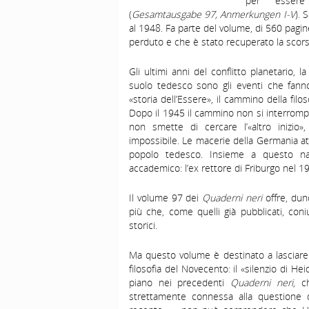
per essere 
(
Gesamtausgabe 97, Anmerkungen I-V
). 
al 1948. Fa parte del volume, di 560 pag
perduto e che è stato recuperato la scors
Gli ultimi anni del conflitto planetario, 
suolo tedesco sono gli eventi che fann
«storia dell’Essere», il cammino della filo
Dopo il 1945 il cammino non si interrompe,
non smette di cercare l’«altro inizio»,
impossibile. Le macerie della Germania att
popolo tedesco. Insieme a questo nau
accademico: l’ex rettore di Friburgo nel 1
Il volume 97 dei
Quaderni neri
offre, dun
più che, come quelli già pubblicati, coniu
storici.
Ma questo volume è destinato a lasciare
filosofia del Novecento: il «silenzio di H
piano nei precedenti
Quaderni neri
, c
strettamente connessa alla questione 