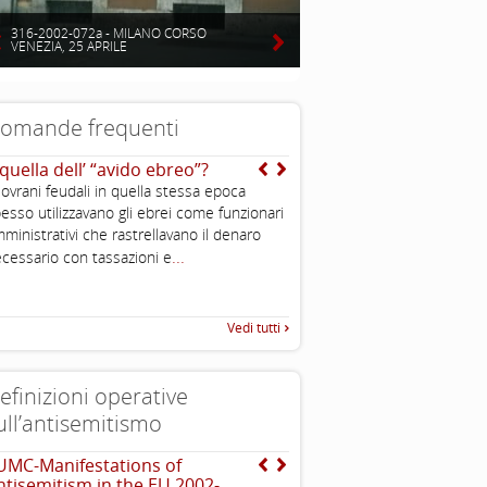
316-2002-072a - MILANO CORSO
VENEZIA, 25 APRILE
omande frequenti
 quella dell’ “avido ebreo”?
Si sente spesso dire che 
sono molto potenti ed in
sovrani feudali in quella stessa epoca
puoi spiegarmi perché?
esso utilizzavano gli ebrei come funzionari
...
ministrativi che rastrellavano il denaro
...
cessario con tassazioni e
Vedi tutti
efinizioni operative
ull’antisemitismo
UMC-Manifestations of
The Louis D. Brandeis C
ntisemitism in the EU 2002-
definizioni di antisemit