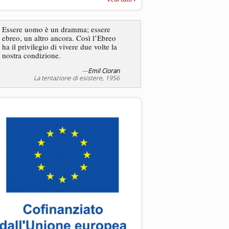
“Rapporto annuale sull’antisem
2025”
Dire gli ebrei è una
Essere uomo è un dramma; essere
generalizzazione, proprio
ebreo, un altro ancora. Così l’Ebreo
dicesse i cristiani. Ci sono
ha il privilegio di vivere due volte la
sono cristiani, e l’origine, 
nostra condizione.
religione, lo stile di vita, 
sicuro comportano tanti trat
—
Emil Cioran
—
S
La tentazione di esistere, 1956
Liberazione, 20