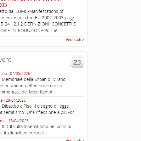
003
The Louis D. Brandeis Cente
atto da: EUMC-Manifestations of
Defining Anti-Semitism Doc
tisemitism in the EU 2002-2003 pagg.
esplicativo dedicato alle dichi
5-241 2.1.2 DEFINIZIONI, CONCETTI E
...
operative contro
...
EORIE INTRODUZIONE Poiché
Vedi tutti
venti
lano - 04/05/2026
Roma - 16/03/2026
Memoriale della Shoah di Milano,
Roma, webinar “Il DDL ant
esentazione dell’edizione critica
e ombre
ommentata del Mein Kampf
Fondazione Castagneto Banca 1910
Livorno - 04/03/2026
sa - 28/04/2026
Livorno, conferenza sull’a
Dibattito a Pisa: Il disegno di legge
con Gadi Luzzatto Voghera, di
ntisemitismo’. Una riflessione a più voci
Fondazione CDEC
ma - 13/04/2026
Roma, Via della Dogana Vecchia 2
Il Ddl sull’antisemitismo nei principi
Giustiniani, Sala Zuccari - 03/03/
stituzionali ed europei
Roma, Senato, presentazi
Vedi tutti