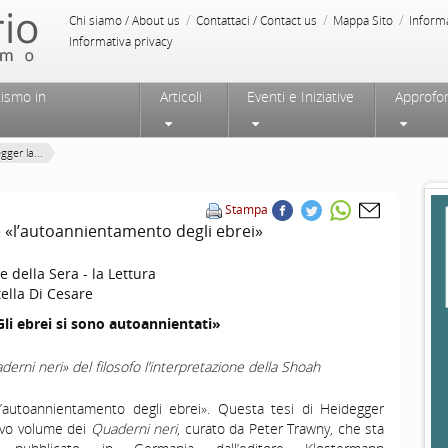
/
/
/
Chi siamo / About us
Contattaci / Contact us
Mappa Sito
Inform
Informativa privacy
tismo in
Articoli
Eventi e Iniziative
Approfo
gger la...
Stampa
 è «l’autoannientamento degli ebrei»
e della Sera - la Lettura
ella Di Cesare
li ebrei si sono autoannientati»
erni neri» del filosofo l’interpretazione della Shoah
’autoannientamento degli ebrei». Questa tesi di Heidegger
ovo volume dei
Quaderni neri
, curato da Peter Trawny, che sta