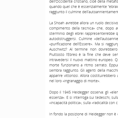
dell’Occidente cristiano, cioè della metafis
quando quel che è essenzialmente “ebraico
raggiunto il culmine dell’autoannientament
La Shoah avrebbe allora un ruolo decisivo
compimento della tecnica» che, dopo av
sterminio degli ebrei rappresenterebbe q
autodistruggersi. Culmine «dell’autoanni
«purificazione dell’Essere». Ma si raggi
Auschwitz? Al termine non dovrebbero e
Piuttosto l’Ebreo è la fine che deve sem
intravedersi il nuovo mattino europeo. Qu
morte funzionano a ritmo serrato. Eppur
sembra raggiunto. Gli agenti della macch
apparire vittoriosi. Allora costituirebber
nel loro «ingranaggio di morte».
Dopo il 1945 Heidegger osserva: gli «ele
essenza». E si interroga sui tedeschi, sulla
«incapacità politica», sulla «radicalità con
In fondo la posizione di Heidegger non è d