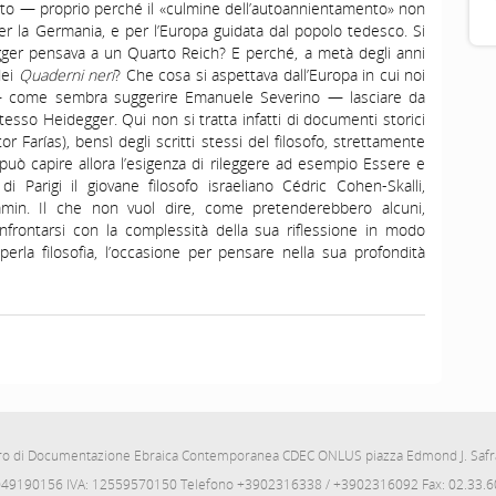
ito — proprio perché il «culmine dell’autoannientamento» non
er la Germania, e per l’Europa guidata dal popolo tedesco. Si
idegger pensava a un Quarto Reich? E perché, a metà degli anni
dei
Quaderni neri
? Che cosa si aspettava dall’Europa in cui noi
— come sembra suggerire Emanuele Severino — lasciare da
stesso Heidegger. Qui non si tratta infatti di documenti storici
 Farías), bensì degli scritti stessi del filosofo, strettamente
 può capire allora l’esigenza di rileggere ad esempio Essere e
arigi il giovane filosofo israeliano Cédric Cohen-Skalli,
min. Il che non vuol dire, come pretenderebbero alcuni,
frontarsi con la complessità della sua riflessione in modo
perla filosofia, l’occasione per pensare nella sua profondità
ro di Documentazione Ebraica Contemporanea CDEC ONLUS piazza Edmond J. Safra
049190156 IVA: 12559570150 Telefono +3902316338 / +3902316092 Fax: 02.33.6