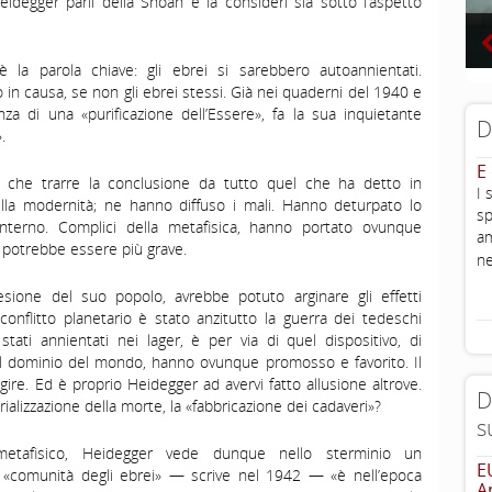
egger parli della Shoah e la consideri sia sotto l’aspetto
 la parola chiave: gli ebrei si sarebbero autoannientati.
n causa, se non gli ebrei stessi. Già nei quaderni del 1940 e
a di una «purificazione dell’Essere», fa la sua inquietante
D
.
E
 che trarre la conclusione da tutto quel che ha detto in
I 
ella modernità; ne hanno diffuso i mali. Hanno deturpato lo
sp
l’interno. Complici della metafisica, hanno portato ovunque
am
n potrebbe essere più grave.
ne
esione del suo popolo, avrebbe potuto arginare gli effetti
conflitto planetario è stato anzitutto la guerra dei tedeschi
stati annientati nei lager, è per via di quel dispositivo, di
il dominio del mondo, hanno ovunque promosso e favorito. Il
re. Ed è proprio Heidegger ad avervi fatto allusione altrove.
D
rializzazione della morte, la «fabbricazione dei cadaveri»?
s
metafisico, Heidegger vede dunque nello sterminio un
E
a «comunità degli ebrei» — scrive nel 1942 — «è nell’epoca
A