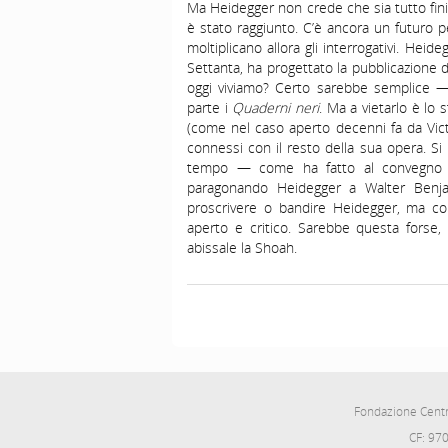
Ma Heidegger non crede che sia tutto fin
è stato raggiunto. C’è ancora un futuro p
moltiplicano allora gli interrogativi. He
Settanta, ha progettato la pubblicazione 
oggi viviamo? Certo sarebbe semplice 
parte i
Quaderni neri
. Ma a vietarlo è lo 
(come nel caso aperto decenni fa da Victor
connessi con il resto della sua opera. Si
tempo — come ha fatto al convegno di P
paragonando Heidegger a Walter Benja
proscrivere o bandire Heidegger, ma con
aperto e critico. Sarebbe questa forse, 
abissale la Shoah.
Fondazione Cent
CF: 97