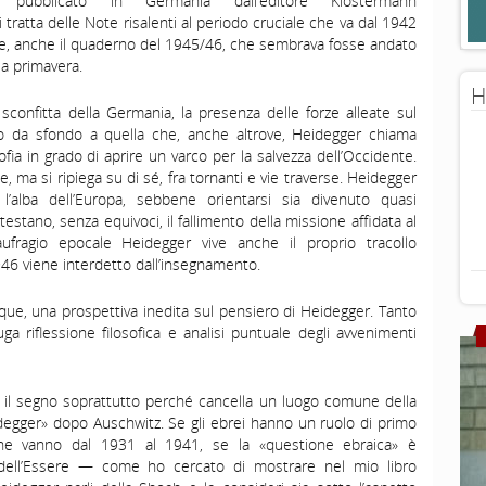
pubblicato in Germania dall’editore Klostermann
Si tratta delle Note risalenti al periodo cruciale che va dal 1942
ine, anche il quaderno del 1945/46, che sembrava fosse andato
a primavera.
H
la sconfitta della Germania, la presenza delle forze alleate sul
o da sfondo a quella che, anche altrove, Heidegger chiama
sofia in grado di aprire un varco per la salvezza dell’Occidente.
 ma si ripiega su di sé, fra tornanti e vie traverse. Heidegger
 l’alba dell’Europa, sebbene orientarsi sia divenuto quasi
estano, senza equivoci, il fallimento della missione affidata al
fragio epocale Heidegger vive anche il proprio tracollo
946 viene interdetto dall’insegnamento.
que, una prospettiva inedita sul pensiero di Heidegger. Tanto
ga riflessione filosofica e analisi puntuale degli avvenimenti
 il segno soprattutto perché cancella un luogo comune della
eidegger» dopo Auschwitz. Se gli ebrei hanno un ruolo di primo
he vanno dal 1931 al 1941, se la «questione ebraica» è
dell’Essere — come ho cercato di mostrare nel mio libro