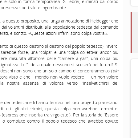
te e solo in forma temporanea. Gli ebrei, eliminati dal corpo
a presenza spettrale e ingombrante.
 a questo proposito, una lunga annotazione di Heidegger che
a dai volantini distribuiti alla popolazione tedesca dal comando
iberati, è scritto: «Queste azioni infami sono colpa vostra!».
nto di questo destino (il destino del popolo tedesco), l’averci
sarebbe forse, una “colpa”, e una “colpa collettiva” ancor più
ere misurata all’orrore delle “camere a gas”, una colpa più
 “stigmatizza- bili”, della quale nessuno si scuserà nel futuro? Si
a tedeschi non sono che un solo campo di concentramento (
ein
cora visto e che il mondo non vuole vedere — un non-volere
 nostra assenza di volontà verso l’inselvatichirsi del
 dei tedeschi e li hanno fermati nel loro progetto planetario.
tutti gli altri crimini, questa colpa non avrebbe termini di
spressione inserita tra virgolette!). Per la storia dell’Essere
ello compiuto contro il popolo tedesco che avrebbe dovuto