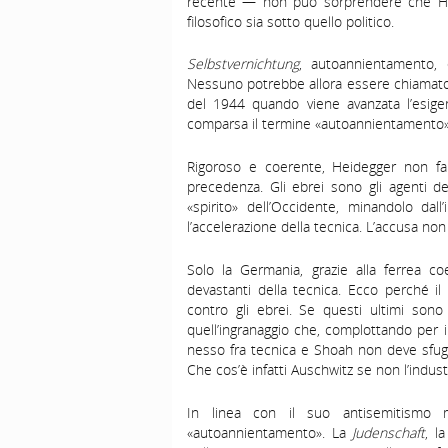
recente — non può sorprendere che Heid
filosofico sia sotto quello politico.
Selbstvernichtung
, autoannientamento, è
Nessuno potrebbe allora essere chiamato i
del 1944 quando viene avanzata l’esigenz
comparsa il termine «autoannientamento»
Rigoroso e coerente, Heidegger non fa
precedenza. Gli ebrei sono gli agenti d
«spirito» dell’Occidente, minandolo dal
l’accelerazione della tecnica. L’accusa no
Solo la Germania, grazie alla ferrea co
devastanti della tecnica. Ecco perché il 
contro gli ebrei. Se questi ultimi sono 
quell’ingranaggio che, complottando per 
nesso fra tecnica e Shoah non deve sfuggi
Che cos’è infatti Auschwitz se non l’indust
In linea con il suo antisemitismo 
«autoannientamento». La
Judenschaft
, l