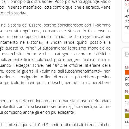
ica, il principio di distruzione». Poco più avanti aggiunge: «Solo
2
”, in senso metafisico, lotta contro quel che è ebraico, viene
Tr
o nella storia».
An
22
 nella storia dell’Essere, perché coinciderebbe con il «sommo
T
er usurato ogni cosa, consuma se stessa. In tal senso lo
uel momento apocalittico in cui ciò che distrugge finisce per
entamento nella storia», la Shoah rende quindi possibile la
unge questo culmine? Si autoannienta l’ebraismo mondiale ad
E
sserci vincitori e vinti — categorie ancora metafisiche.
plicemente finire; solo così può emergere l’«altro inizio» e
ando Heidegger scrive, nel 1942, le officine hitleriane della
Mi
e, dopo la guerra, il «culmine dell’autoannientamento» non
inazione — malgrado i milioni di morti — potrebbero persino
pr
o un pericolo immane per i tedeschi, perché li trascinerebbero
c
Pi
menti estranei» continuano a deturpare la «nostra defraudata
‘a
 «facilità con cui si lasciano sedurre dagli stranieri», sulla loro
Ro
 cui compiono anche gli errori più eclatanti».
co
issimile da quella di Carl Schmitt e di molti altri tedeschi che