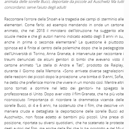
animata delle sorelle Bucci, deportate da piccole ad Auschwitz Ma tutti
concordano: serve l’aiuto degli adulti
Raccontare l’orrore della Shoah e la tragedia dei campi di sterminio alle
elementari. Come farlo: ad esempio mandando in onda un cartone
animato, che nel 2018 il ministero dell’Istruzione ha suggerito alle
scuole medie e che gli autori hanno indicato adatto dagli 8 anni in su,
anche in prima o seconda elementare? La questione è piuttosto
spinosa ed è finita al centro delle polemiche dopo che la pedagogista
dell’Università di Torino, Anna Granata, è intervenuta per raccontare i
traumi denunciati da alcuni genitori di bimbi che avevano visto il
cartone animato “La stella di Andra e Tati”, prodotto da Raiplay,
durante il Giorno della Memoria. «Sono arrivate diverse segnalazioni
delle reazioni dei piccoli dopo la proiezione: una bimba di 9 anni, Sofia,
ha detto che preferisce morire che vivere in un mondo così. Mentre altri
sono tornati a dormire nel letto dei genitori» ha spiegato la
professoressa di Unito. Dopo aver visto il film Granata, che ha più volte
riconosciuto l’importanza di ricordare la drammatica vicenda delle
sorelle Bucci, di 4 e 6 anni, ha sostenuto che il film, che descrive «in
maniera cruda e dettagliata la deportazione delle sorelle Bucci ad
Auschwitz», non fosse adatto ai bambini più piccoli. Una presa di
posizione, riportata su diversi quotidiani, che ha scatenato le proteste
degli autori del film, ma anche della Rai che lo ha prodotto e del Miur