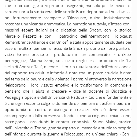
che lo ha consigliato ai proprio insegnanti, ma solo per le medie. «Il
cartone narra la storia vera delle sorelle Bucci deportate ad Auschwitz e
poi fortunatamente scampate all’Olocausto, quindi indubbiamente
racconta una vicenda drammatica. La narrazione tuttavia, d’intesa con i
massimi esperti italiani della didattica della Shoah, con lo storico
Marcello Pezzetti e con il patrocinio dell’International Holocaust
Remembrance Alliance e dell’Unicef, è stata appositamente studiata per
essere rivolta ai bambini e racconta la Shoah proprio dal loro punto di
vista» hanno precisato i produttori in un comunicato. E un’altra
pedagogista, Marina Santi, sollecitata dagli stessi produttori de “La
stella di Andra e Tati”, difende il film: «In tutta la storia dell’educazione e
del rapporto tra adulti e infanzia è noto che un posto cruciale è dato
dal tema della paura e della violenza. I bambini attraverso la narrazione
rielaborano il loro vissuto emotivo e lo trasformano in domande e
pensiero che li aiuta a crescere – dice la docente di Didattica e
Pedagogia Speciale dell’Università di Padova – Ciò che è fondamentale
è che ogni racconto colga le domande dei bambini e trasformi paure in
opportunità di costruire dialogo e crescita. Ma ciò deve essere
accompagnato dalla presenza di adulti che accolgono, chiariscono,
raccolgono i loro dubbi in contesti condivisi». Bruno Maida, storico
dell’Università di Torino, grande esperto di memoria e studioso proprio
dell’infanzia durante la guerra e l’olocausto, ha un’idea chiara: «Con i