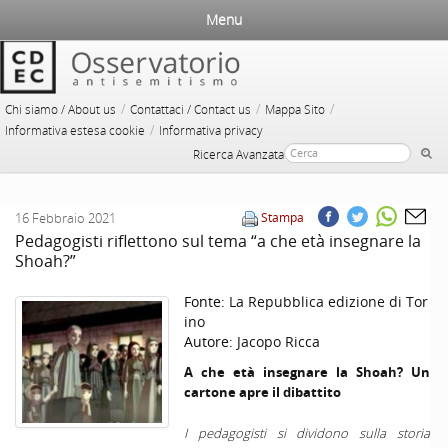
Menu
/
/
/
Chi siamo / About us
Contattaci / Contact us
Mappa Sito
/
Informativa estesa cookie
Informativa privacy
Ricerca Avanzata
16 Febbraio 2021
Stampa
Pedagogisti riflettono sul tema “a che età insegnare la
Shoah?”
Fonte:
La Repubblica edizione di Tor
ino
Autore:
Jacopo Ricca
A che età insegnare la Shoah? Un
cartone apre il dibattito
I pedagogisti si dividono sulla storia