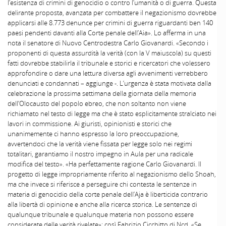
l’esistenza di crimini di genocidio o contro l’umanità o di guerra. Questa
delirante proposta, avanzata per combattere il negazionismo dovrebbe
applicarsi alle 8.773 denunce per crimini di guerra riguardanti ben 140
paesi pendenti davanti alla Corte penale dell’Aia». Lo afferma in una
nota il senatore di Nuovo Centrodestra Carlo Giovanardi. «Secondo i
proponenti di questa assurdità la verità (con la V maiuscola) su questi
fatti dovrebbe stabilirla il tribunale e storici e ricercatori che volessero
approfondire o dare una lettura diversa agli avvenimenti verrebbero
denunciati e condannati – aggiunge -. L’urgenza è stata motivata dalla
celebrazione la prossima settimana della giornata della memoria
dell’Olocausto del popolo ebreo, che non soltanto non viene
richiamato nel testo di legge ma che è stato esplicitamente stralciato nei
lavori in commissione. Ai giuristi, opinionisti e storici che
unanimemente ci hanno espresso la loro preoccupazione,
avvertendoci che la verità viene fissata per legge solo nei regimi
totalitari, garantiamo il nostro impegno in Aula per una radicale
modifica del testo». «Ha perfettamente ragione Carlo Giovanardi. Il
progetto di legge impropriamente riferito al negazionismo dello Shoah,
ma che invece si riferisce a perseguire chi contesta le sentenze in
materia di genocidio della corte penale dell’Aja è liberticida contrario
alla libertà di opinione e anche alla ricerca storica. Le sentenze di
qualunque tribunale e qualunque materia non possono essere
considerate delle verità rivelate»: così Fabrizio Cicchitto di Ncd. «Se