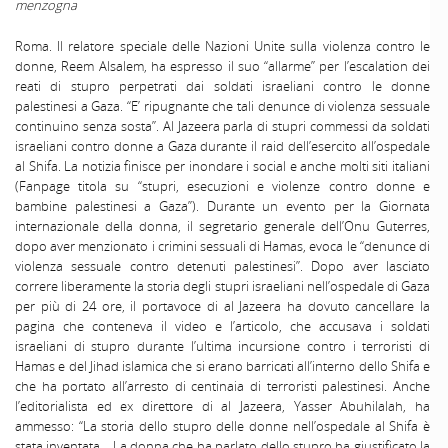
menzogna
Roma. Il relatore speciale delle Nazioni Unite sulla violenza contro le
donne, Reem Alsalem, ha espresso il suo “allarme” per l’escalation dei
reati di stupro perpetrati dai soldati israeliani contro le donne
palestinesi a Gaza. “E’ ripugnante che tali denunce di violenza sessuale
continuino senza sosta”. Al Jazeera parla di stupri commessi da soldati
israeliani contro donne a Gaza durante il raid dell’esercito all’ospedale
al Shifa. La notizia finisce per inondare i social e anche molti siti italiani
(Fanpage titola su “stupri, esecuzioni e violenze contro donne e
bambine palestinesi a Gaza”). Durante un evento per la Giornata
internazionale della donna, il segretario generale dell’Onu Guterres,
dopo aver menzionato i crimini sessuali di Hamas, evoca le “denunce di
violenza sessuale contro detenuti palestinesi”. Dopo aver lasciato
correre liberamente la storia degli stupri israeliani nell’ospedale di Gaza
per più di 24 ore, il portavoce di al Jazeera ha dovuto cancellare la
pagina che conteneva il video e l’articolo, che accusava i soldati
israeliani di stupro durante l’ultima incursione contro i terroristi di
Hamas e del Jihad islamica che si erano barricati all’interno dello Shifa e
che ha portato all’arresto di centinaia di terroristi palestinesi. Anche
l’editorialista ed ex direttore di al Jazeera, Yasser Abuhilalah, ha
ammesso: “La storia dello stupro delle donne nell’ospedale al Shifa è
stata inventata… La donna che ha parlato dello stupro ha giustificato la