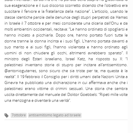
sua esagerazione e il suo discorso scorretto dicendo che l’obiettivo era
suscitare il fervore e la fratellanza della nazione”. L’articolo, usando le
stesse identiche parole delle denunce degli stupri perpetrati da Hamas
in Israele il 7 ottobre e per mesi considerate una diceria dall’Onu e da
molti ambientini occidentali, recitava: “Le hanno ordinato di spogliarsi e
hanno iniziato a picchiarla. Dopo ore, hanno portato fuori tutte le
donne tranne la donna incinta e i suoi figli. L’hanno portata davanti a
suo marito e ai suoi figli, l’hanno violentata e hanno ordinato agli
uomini di non chiudere gli occhi, altrimenti avrebbero sparato”. Il
ministro degli Esteri israeliano, Israel Katz, ha risposto su X: “I
palestinesi inventano storie di stupro per incitare all’antisemitismo.
@antonioguterres, sono sicuro che sia triste per te, ma questa è la
realtà”. Il 19 febbraio il Consiglio per i diritti umani delle Nazioni Unite a
Ginevra ha pubblicato una dichiarazione in cui affermava anche che i
palestinesi erano vittime di crimini sessuali. Una storia che sembra
uscita direttamente dal manuale del Doktor Goebbels: “Ripeti mille volte
una menzogna e diventerà una verità”.
7ottobre
antisemitismo legato ad Israele