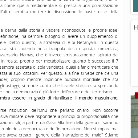
a come quella mediorientale si presta a una polarizzazione
l’altro sembra mettere in discussione le basi stesse della
H
e deriva dalla storia a vedere riconosciute le proprie idee:
definizione, ha sempre bisogno di avere un supplemento di
aele. Detto questo, la strategia di Bibi Netanyahu in questa
iata: sta cadendo nella trappola della risposta immediata,
avversario, Hamas, che è invece smisuratamente ispirato dal
in realtà, proprio per metabolizzare quanto è successo il 7
 sembra assetata di sola vendetta, quasi a far dimenticare che
ezza ai suoi cittadini. Per questo, alla fine si vede che c’è una
eader, proprio mentre l’opinione pubblica mondiale che sta
gli ostaggi, si rende conto che Israele stessa sta sprecando
 che la democrazia è più forte dell’orrore e del terrorismo.
 sembra essere in grado di riunificare il mondo musulmano,
rse risoluzioni dell’Onu che parlano chiaro. Non occorre
siva militare deve rispondere a principi di proporzionalità che
lazioni civili, a partire da Gaza. Alla fine della guerra ci saranno
l ruolo della democrazia e dell’informazione. Non si impara mai
re aveva creato il genere della “narrazione del male”. Stiamo