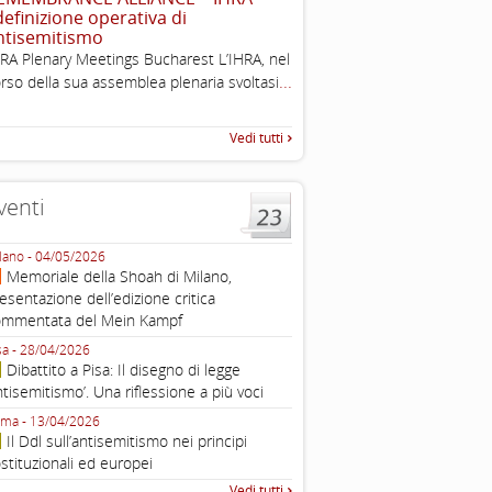
 definizione operativa di
The Louis D. Brandeis Cente
ntisemitismo
Defining Anti-Semitism Doc
RA Plenary Meetings Bucharest L’IHRA, nel
esplicativo dedicato alle dichi
...
rso della sua assemblea plenaria svoltasi
...
operative contro
Vedi tutti
venti
lano - 04/05/2026
Roma - 16/03/2026
Memoriale della Shoah di Milano,
Roma, webinar “Il DDL ant
esentazione dell’edizione critica
e ombre
ommentata del Mein Kampf
Fondazione Castagneto Banca 1910
Livorno - 04/03/2026
sa - 28/04/2026
Livorno, conferenza sull’a
Dibattito a Pisa: Il disegno di legge
con Gadi Luzzatto Voghera, di
ntisemitismo’. Una riflessione a più voci
Fondazione CDEC
ma - 13/04/2026
Roma, Via della Dogana Vecchia 2
Il Ddl sull’antisemitismo nei principi
Giustiniani, Sala Zuccari - 03/03/
stituzionali ed europei
Roma, Senato, presentazi
Vedi tutti