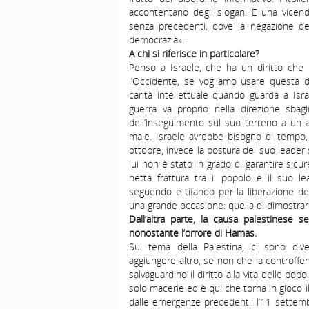
accontentano degli slogan. E una vicend
senza precedenti, dove la negazione del
democrazia».
A chi si riferisce in particolare?
Penso a Israele, che ha un diritto che l
l’Occidente, se vogliamo usare questa 
carità intellettuale quando guarda a Isr
guerra va proprio nella direzione sbagl
dell’inseguimento sul suo terreno a un 
male. Israele avrebbe bisogno di tempo, 
ottobre, invece la postura del suo leader
lui non è stato in grado di garantire sicur
netta frattura tra il popolo e il suo l
seguendo e tifando per la liberazione de
una grande occasione: quella di dimostrare
Dall’altra parte, la causa palestinese
nonostante l’orrore di Hamas.
Sul tema della Palestina, ci sono dive
aggiungere altro, se non che la controffen
salvaguardino il diritto alla vita delle popo
solo macerie ed è qui che torna in gioco i
dalle emergenze precedenti: l’11 settemb