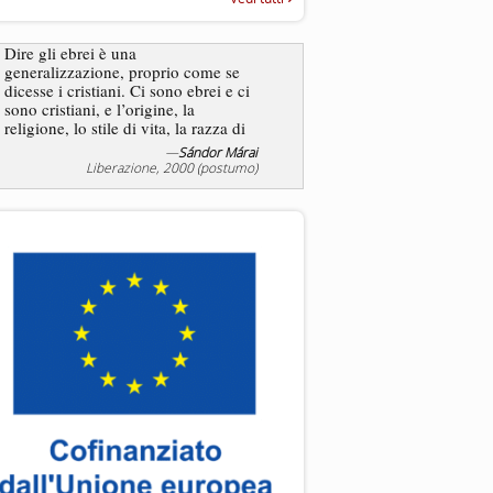
“Rapporto annuale sull’antisem
2025”
Dire gli ebrei è una
Essere uomo è un dramma
generalizzazione, proprio come se
ebreo, un altro ancora. Co
dicesse i cristiani. Ci sono ebrei e ci
ha il privilegio di vivere d
sono cristiani, e l’origine, la
nostra condizione.
religione, lo stile di vita, la razza di
sicuro comportano tanti tratti...
—
Sándor Márai
Liberazione, 2000 (postumo)
La tentazione di e