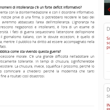
nomeni di intolleranza c’è un forte deficit informativo?
enta con la disintermediazione e con il disordine informativo.
i notizie prive di una firma, si potrebbero recidere le basi dei
 e avremmo abbassato l’area dell’intolleranza. L’ignoranza ha
rescono negazionisti e intolleranti, è l’ora di un esame di
D
versità. I fatti di guerra sequestrano l’attenzione dell’opinione
il giornalismo italiano, con le dovute eccezioni, è quello di
S
ca, mentre il pubblico ha diritto ad essere accompagnato nella
s
atti.
p
 pubblica come sta vivendo questa guerra?
...
essione morale. C’è una grande difficoltà nell’adottare un
icamente tollerante. In tempi di chiusura, significherebbe
a esistere. La chiusura, invece, squalifica il prossimo, perché lo
o cominciare a chiederci perché la modernità che tanti
fine a risultati così disastrosi.
D
s
I
R