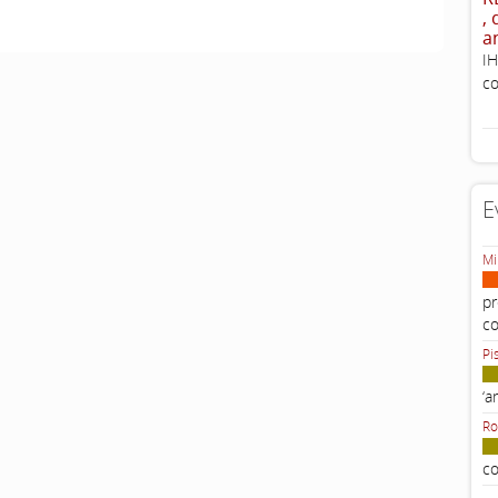
,
a
IH
co
E
Mi
pr
c
Pi
‘a
Ro
co