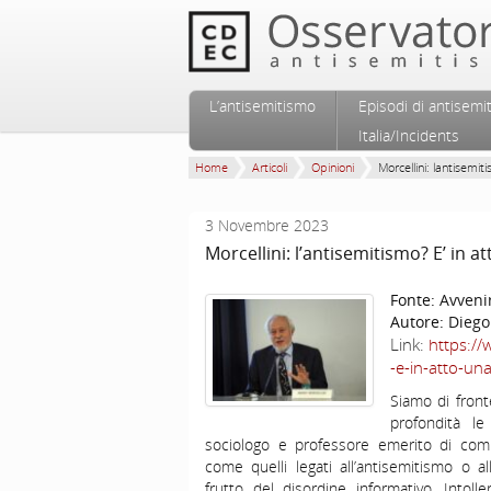
Vai al contenuto principale
Vai al contenuto secondario
L’antisemitismo
Episodi di antisemi
Menu principale
Italia/Incidents
Home
Articoli
Opinioni
Morcellini: lantisemiti
3 Novembre 2023
Morcellini: l’antisemitismo? E’ in 
Fonte:
Avveni
Autore:
Diego
Link:
https://
-e-in-atto-un
Siamo di front
profondità le
sociologo e professore emerito di co
come quelli legati all’antisemitismo o all
frutto del disordine informativo. Into