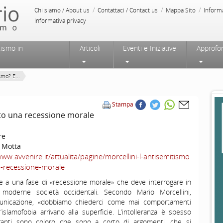
/
/
/
Chi siamo / About us
Contattaci / Contact us
Mappa Sito
Inform
Informativa privacy
tismo in
Articoli
Eventi e Iniziative
Approfo
smo? E...
Stampa
atto una recessione morale
re
 Motta
www.avvenire.it/attualita/pagine/morcellini-l-antisemitismo
a-recessione-morale
e a una fase di «recessione morale» che deve interrogare in
 moderne società occidentali. Secondo Mario Morcellini,
municazione, «dobbiamo chiederci come mai comportamenti
’islamofobia arrivano alla superficie. L’intolleranza è spesso
lleranti sono coloro che sono a corto di argomenti, che si