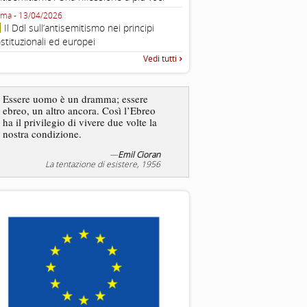
Fondazione CDEC
ma - 13/04/2026
Roma, Via della Dogana Vecchia 2
Il Ddl sull’antisemitismo nei principi
Giustiniani, Sala Zuccari - 03/03/
stituzionali ed europei
Roma, Senato, presentazi
Vedi tutti
“Rapporto annuale sull’antisem
2025”
Essere uomo è un dramma; essere
ebreo, un altro ancora. Così l’Ebreo
L’antisemitismo non è un
ha il privilegio di vivere due volte la
degli ebrei bensì degli ant
nostra condizione.
—
Emil Cioran
—
Jea
La tentazione di esistere, 1956