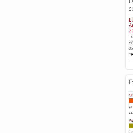
D
s
E
A
2
Tr
An
22
T
E
Mi
pr
c
Pi
‘a