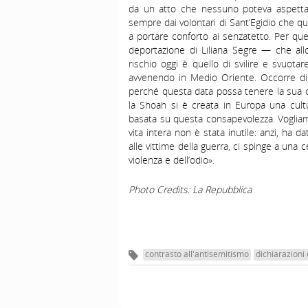
da un atto che nessuno poteva aspettars
sempre dai volontari di Sant’Egidio che qu
a portare conforto ai senzatetto. Per que
deportazione di Liliana Segre — che all
rischio oggi è quello di svilire e svuot
avvenendo in Medio Oriente. Occorre dir
perché questa data possa tenere la sua car
la Shoah si è creata in Europa una cultu
basata su questa consapevolezza. Vogliam
vita intera non è stata inutile: anzi, ha da
alle vittime della guerra, ci spinge a una
violenza e dell’odio».
Photo Credits: La Repubblica
contrasto all'antisemitismo
dichiarazioni