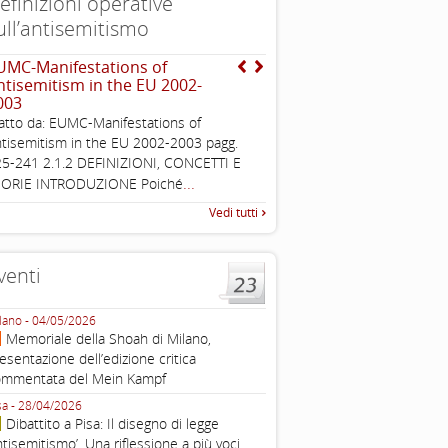
efinizioni operative
ull’antisemitismo
UMC-Manifestations of
INTERNATIONAL HOLOC
ntisemitism in the EU 2002-
REMEMBRANCE ALLIANCE
003
, definizione operativa d
antisemitismo
atto da: EUMC-Manifestations of
IHRA Plenary Meetings Buchar
tisemitism in the EU 2002-2003 pagg.
corso della sua assemblea ple
5-241 2.1.2 DEFINIZIONI, CONCETTI E
...
EORIE INTRODUZIONE Poiché
Vedi tutti
venti
lano - 04/05/2026
Roma - 16/03/2026
Memoriale della Shoah di Milano,
Roma, webinar “Il DDL ant
esentazione dell’edizione critica
e ombre
ommentata del Mein Kampf
Fondazione Castagneto Banca 1910
Livorno - 04/03/2026
sa - 28/04/2026
Livorno, conferenza sull’a
Dibattito a Pisa: Il disegno di legge
con Gadi Luzzatto Voghera, di
ntisemitismo’. Una riflessione a più voci