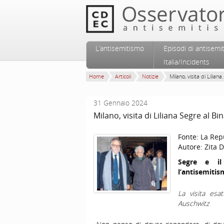
Vai al contenuto principale
Vai al contenuto secondario
L’antisemitismo
Episodi di antisemi
Menu principale
Italia/Incidents
Home
Articoli
Notizie
Milano, visita di Liliana.
31 Gennaio 2024
Milano, visita di Liliana Segre al Bi
Fonte:
La Rep
Autore:
Zita D
Segre e il
l’antisemitis
La visita esa
Auschwitz