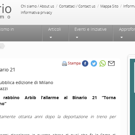
/
/
/
Chi siamo / About us
Contattaci / Contact us
Mappa Sito
Inform
Informativa privacy
tismo in
Articoli
Eventi e Iniziative
Approfo
..
Stampa
nario 21
ubblica edizione di Milano
azzi
 rabbino Arbib l’allarme al Binario 21 “Torna
mo”
ttamente ottanta anni dopo la deportazione in treno per