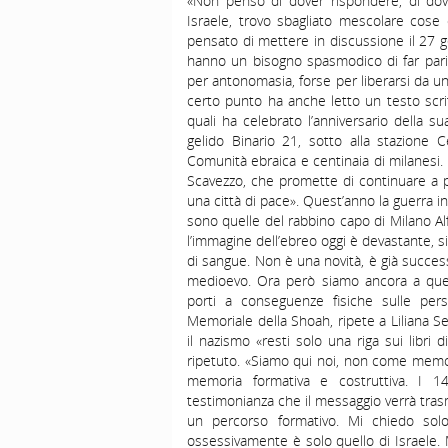
«Non penso di dover rispondere, di dov
Israele, trovo sbagliato mescolare cos
pensato di mettere in discussione il 27
hanno un bisogno spasmodico di far pari e 
per antonomasia, forse per liberarsi da u
certo punto ha anche letto un testo scritt
quali ha celebrato l’anniversario della
gelido Binario 21, sotto alla stazione C
Comunità ebraica e centinaia di milanesi. P
Scavezzo, che promette di continuare a p
una città di pace». Quest’anno la guerra 
sono quelle del rabbino capo di Milano Al
l’immagine dell’ebreo oggi è devastante, si
di sangue. Non è una novità, è già succes
medioevo. Ora però siamo ancora a que
porti a conseguenze fisiche sulle per
Memoriale della Shoah, ripete a Liliana 
il nazismo «resti solo una riga sui libri
ripetuto. «Siamo qui noi, non come memor
memoria formativa e costruttiva. I 14
testimonianza che il messaggio verrà tras
un percorso formativo. Mi chiedo solo 
ossessivamente è solo quello di Israele. 