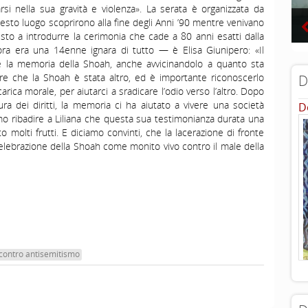
i nella sua gravità e violenza». La serata è organizzata da
esto luogo scoprirono alla fine degli Anni ’90 mentre venivano
sto a introdurre la cerimonia che cade a 80 anni esatti dalla
ora era una 14enne ignara di tutto — è Elisa Giunipero: «Il
are la memoria della Shoah, anche avvicinandolo a quanto sta
e che la Shoah è stata altro, ed è importante riconoscerlo
D
ica morale, per aiutarci a sradicare l’odio verso l’altro. Dopo
ra dei diritti, la memoria ci ha aiutato a vivere una società
D
o ribadire a Liliana che questa sua testimonianza durata una
to molti frutti. E diciamo convinti, che la lacerazione di fronte
 celebrazione della Shoah come monito vivo contro il male della
 contro antisemitismo
...