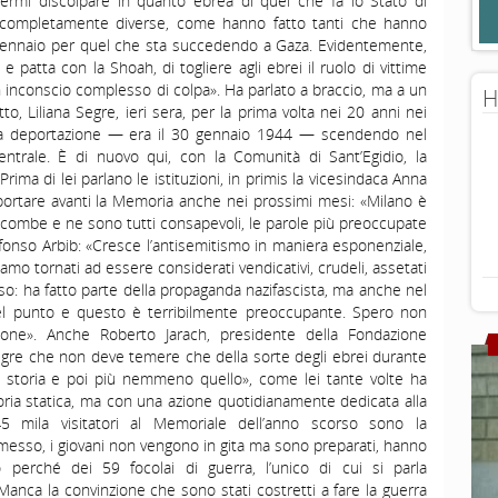
ermi discolpare in quanto ebrea di quel che fa lo Stato di
e completamente diverse, come hanno fatto tanti che hanno
 gennaio per quel che sta succedendo a Gaza. Evidentemente,
patta con la Shoah, di togliere agli ebrei il ruolo di vittime
n inconscio complesso di colpa». Ha parlato a braccio, ma a un
H
o, Liliana Segre, ieri sera, per la prima volta nei 20 anni nei
 sua deportazione — era il 30 gennaio 1944 — scendendo nel
entrale. È di nuovo qui, con la Comunità di Sant’Egidio, la
rima di lei parlano le istituzioni, in primis la vicesindaca Anna
ortare avanti la Memoria anche nei prossimi mesi: «Milano è
incombe e ne sono tutti consapevoli, le parole più preoccupate
fonso Arbib: «Cresce l’antisemitismo in maniera esponenziale,
amo tornati ad essere considerati vendicativi, crudeli, assetati
so: ha fatto parte della propaganda nazifascista, ma anche nel
l punto e questo è terribilmente preoccupante. Spero non
sone». Anche Roberto Jarach, presidente della Fondazione
Segre che non deve temere che della sorte degli ebrei durante
 di storia e poi più nemmeno quello», come lei tante volte ha
ia statica, ma con una azione quotidianamente dedicata alla
5 mila visitatori al Memoriale dell’anno scorso sono la
messo, i giovani non vengono in gita ma sono preparati, hanno
perché dei 59 focolai di guerra, l’unico di cui si parla
Manca la convinzione che sono stati costretti a fare la guerra