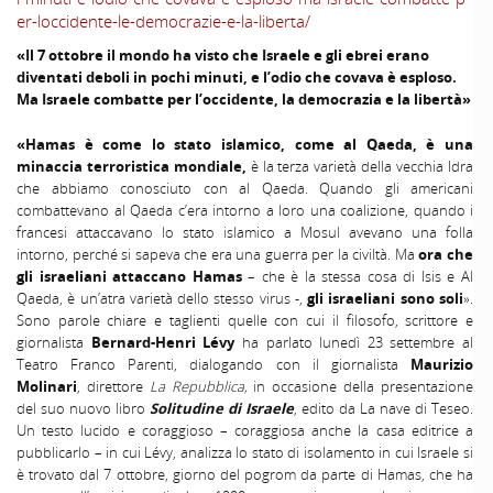
er-loccidente-le-democrazie-e-la-liberta/
«Il 7 ottobre il mondo ha visto che Israele e gli ebrei erano
diventati deboli in pochi minuti, e l’odio che covava è esploso.
Ma Israele combatte per l’occidente, la democrazia e la libertà»
«Hamas è come lo stato islamico, come al Qaeda, è una
minaccia terroristica mondiale,
è la terza varietà della vecchia Idra
che abbiamo conosciuto con al Qaeda. Quando gli americani
combattevano al Qaeda c’era intorno a loro una coalizione, quando i
francesi attaccavano lo stato islamico a Mosul avevano una folla
intorno, perché si sapeva che era una guerra per la civiltà. Ma
ora che
gli israeliani attaccano Hamas
– che è la stessa cosa di Isis e Al
Qaeda, è un’atra varietà dello stesso virus -,
gli israeliani sono soli
».
Sono parole chiare e taglienti quelle con cui il filosofo, scrittore e
giornalista
Bernard-Henri Lévy
ha parlato lunedì 23 settembre al
Teatro Franco Parenti, dialogando con il giornalista
Maurizio
Molinari
, direttore
La Repubblica,
in occasione della presentazione
del suo nuovo libro
Solitudine di Israele
, edito da La nave di Teseo.
Un testo lucido e coraggioso – coraggiosa anche la casa editrice a
pubblicarlo – in cui Lévy, analizza lo stato di isolamento in cui Israele si
è trovato dal 7 ottobre, giorno del pogrom da parte di Hamas, che ha