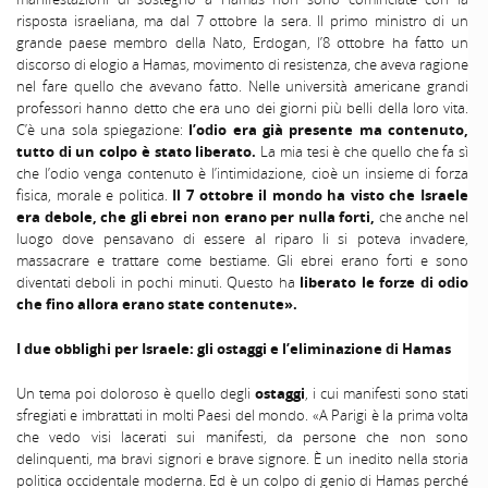
risposta israeliana, ma dal 7 ottobre la sera. Il primo ministro di un
grande paese membro della Nato, Erdogan, l’8 ottobre ha fatto un
discorso di elogio a Hamas, movimento di resistenza, che aveva ragione
nel fare quello che avevano fatto. Nelle università americane grandi
professori hanno detto che era uno dei giorni più belli della loro vita.
C’è una sola spiegazione:
l’odio era già presente ma contenuto,
tutto di un colpo è stato liberato.
La mia tesi è che quello che fa sì
che l’odio venga contenuto è l’intimidazione, cioè un insieme di forza
fisica, morale e politica.
Il 7 ottobre il mondo ha visto che Israele
era debole, che gli ebrei non erano per nulla forti,
che anche nel
luogo dove pensavano di essere al riparo li si poteva invadere,
massacrare e trattare come bestiame. Gli ebrei erano forti e sono
diventati deboli in pochi minuti. Questo ha
liberato le forze di odio
che fino allora erano state contenute».
I due obblighi per Israele: gli ostaggi e l’eliminazione di Hamas
Un tema poi doloroso è quello degli
ostaggi
, i cui manifesti sono stati
sfregiati e imbrattati in molti Paesi del mondo. «A Parigi è la prima volta
che vedo visi lacerati sui manifesti, da persone che non sono
delinquenti, ma bravi signori e brave signore. È un inedito nella storia
politica occidentale moderna. Ed è un colpo di genio di Hamas perché