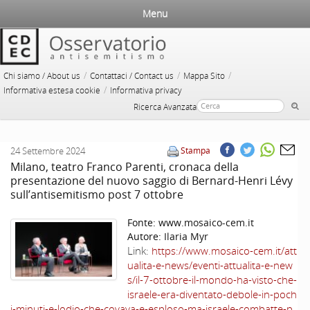
Menu
/
/
/
Chi siamo / About us
Contattaci / Contact us
Mappa Sito
/
Informativa estesa cookie
Informativa privacy
Ricerca Avanzata
24 Settembre 2024
Stampa
Milano, teatro Franco Parenti, cronaca della
presentazione del nuovo saggio di Bernard-Henri Lévy
sull’antisemitismo post 7 ottobre
Fonte:
www.mosaico-cem.it
Autore:
Ilaria Myr
Link:
https://www.mosaico-cem.it/att
ualita-e-news/eventi-attualita-e-new
s/il-7-ottobre-il-mondo-ha-visto-che-
israele-era-diventato-debole-in-poch
i-minuti-e-lodio-che-covava-e-esploso-ma-israele-combatte-p