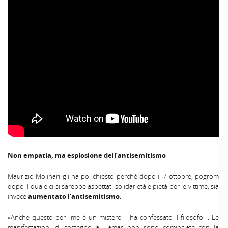
Non empatia, ma esplosione dell’antisemitismo
Maurizio Molinari gli ha poi chiesto perché dopo il 7 ottobre, pogrom
dopo il quale ci si sarebbe aspettati solidarietà e pietà per le vittime, sia
invece
aumentato l’antisemitismo.
«Anche questo per me è un mistero – ha confessato il filosofo -. Le
manifestazioni di sostegno a Hamas non sono cominciate con la