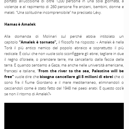
portato all’uccisione di oltre 1200 persone in una sola giornata, a
violenze e al rapimento di 260 persone fra anziani, bambini, donne e
malati. “Una solitudine incomprensibile” ha precisato Lévy.
Hamas è Amalek
Alla domanda di Molinari sul perché abbia intitolato un
capitolo
“Amalek è tornato”,
il filosofo ha risposto: « Amalek è nella
Torà il più antico nemico del popolo ebraico e soprattutto il più
radicale. È colui che non vuole solo sconfiggere gli ebrei, tagliare in due
il regno d’Israele, o prendere terre, ma cancellarlo dalla faccia della
terra. E quando sentiamo a Gaza, ma anche nelle università americane,
francesi e italiane, “
From the river to the sea, Palestine will be
free”
vuole dire che
bisogna cancellare gli 8 milioni di ebrei
che ci
sono fra il fiume Giordano e il mare mediterraneo, eliminandoli o
cacciandoli come è stato fatto dal 1948 nei paesi arabi. E questo cos’è
se non il ritorno di Amalek?»