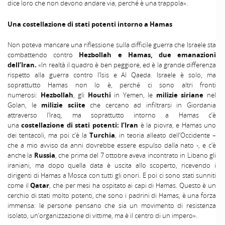
dice loro che non devono andare via, perché è una trappola».
Una costellazione di stati potenti intorno a Hamas
Non poteva mancare una riflessione sulla difficile guerra che Israele sta
combattendo contro
Hezbollah e Hamas, due emanazioni
dell’Iran.
«In realtà il quadro è ben peggiore, ed è la grande differenza
rispetto alla guerra contro l’Isis e Al Qaeda. Israele è solo, ma
soprattutto Hamas non lo è, perché ci sono altri fronti
numerosi:
Hezbollah
, gli
Houthi
in Yemen, le
milizie siriane
nel
Golan, le
milizie sciite
che cercano ad infiltrarsi in Giordania
attraverso l’Iraq, ma soprattutto intorno a Hamas c’è
una
costellazione di stati potenti:
l’Iran
è la piovra, e Hamas uno
dei tentacoli, ma poi c’è la
Turchia
, in teoria alleato dell’Occidente –
che a mio avviso da anni dovrebbe essere espulso dalla nato -, e c’è
anche la
Russia
, che prima del 7 ottobre aveva incontrato in Libano gli
iraniani, ma dopo quella data è uscita allo scoperto, ricevendo i
dirigenti di Hamas a Mosca con tutti gli onori. E poi ci sono stati sunniti
come il
Qatar
, che per mesi ha ospitato ai capi di Hamas. Questo è un
cerchio di stati molto potenti, che sono i padrini di Hamas, è una forza
immensa: le persone pensano che sia un movimento di resistenza
isolato, un’organizzazione di vittime, ma è il centro di un impero».