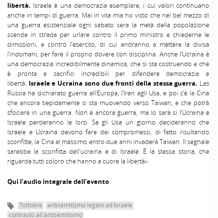
libertà.
Israele è una democrazia esemplare, i cui valori continuano
anche in tempi di guerra. Mai in vita mia ho visto che nel bel mezzo di
una guerra esistenziale ogni sabato sera la metà della popolazione
scende in strada per urlare contro il primo ministro e chiederne le
dimissioni, e contro l’esercito, di cui andranno a mettere la divisa
l’indomani, per fare il proprio dovere con disciplina. Anche l’Ucraina è
una democrazia incredibilmente dinamica, che si sta costruendo e che
è pronta a sacrifici incredibili per difendere democrazia e
libertà.
Israele e Ucraina sono due fronti della stessa guerra.
Las
Russia ha dichiarato guerra all’Europa, l’Iran agli Usa, e poi c’è la Cina
che ancora tiepidamente si sta muovendo verso Taiwan, e che potrà
sfociare in una guerra. Non è ancora guerra, ma lo sarà si l’Ucraina e
Israele perderanno le loro. Se gli Usa un giorno decideranno che
Israele e Ucraina devono fare dei compromessi, di fatto risultando
sconfitte, la Cina al massimo entro due anni invaderà Taiwan. Il segnale
sarebbe la sconfitta dell’ucraina e di Israele. È la stessa storia, che
riguarda tutti coloro che hanno a cuore la libertà».
Qui l’audio integrale dell’evento
7ottobre
antisemitismo legato ad Israele
contrasto all'antisemitismo