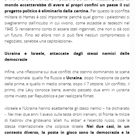
mondo accetterebbe di avere ai propri confini un paese il cui
progetto politico è eliminarlo dalla cartina.
Per questo la sconfitta
militare di Hamas è così importante: perché quel giorno i palestinesi si
sveglieranno dall’incubo in cui vivono, come accadde ai tedeschi nel
1945. Si renderanno conto di essere stati ingannati, che non si dà così
un futuro. Fino ad allora non si può fare nessun compromesso o
negoziato, sarebbe una capitolazione».
Ucraina e Israele, attaccate dagli stessi nemici delle
democrazie
Infine, una riflessione sui due conflitti che stanno dominando la scena
internazionale: quello fra Russia e
Ucraina
, dopo l’invasione da parte
della prima, e quello in medio oriente, dopo il 7 ottobre. Un conflitto, il
primo, che Lévy conosce bene, avendo passato due anni in ucraina
come inviato per Repubblica e per realizzare filmati.
«Israele e l’Ucraina hanno esattamente gli stessi nemici – ha dichiarato
-. Nei miei due anni lì avevo sulla testa droni iraniani, di fronte le milizie
di Kadirov che gridavano ‘allah hu akbar’ e l’esercito russo, cioè la
stessa internazionale che colpisce Israele.
Nei due casi, in un
contesto diverso, la posta in gioco sono la democrazia e la