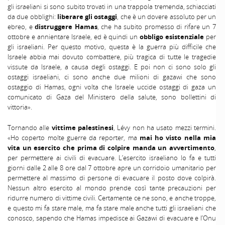
gli israeliani si sono subito trovati in una trappola tremenda, schiacciati
da due obblighi:
liberare gli ostaggi
, che è un dovere assoluto per un
ebreo, e
distruggere Hamas
, che ha subito promesso di rifare un 7
ottobre e annientare Israele, ed è quindi un
obbligo esistenziale
per
gli israeliani. Per questo motivo, questa è la guerra più difficile che
Israele abbia mai dovuto combattere, più tragica di tutte le tragedie
vissute da Israele, a causa degli ostaggi. E poi non ci sono solo gli
ostaggi israeliani, ci sono anche due milioni di gazawi che sono
ostaggio di Hamas, ogni volta che Israele uccide ostaggi di gaza un
comunicato di Gaza del Ministero della salute, sono bollettini di
vittoria».
Tornando alle
vittime palestinesi
, Lévy non ha usato mezzi termini.
«Ho coperto molte guerre da reporter, ma
mai ho visto nella mia
vita un esercito che prima di colpire manda un avvertimento
,
per permettere ai civili di evacuare. L’esercito israeliano lo fa e tutti
giorni dalle 2 alle 8 ore dal 7 ottobre apre un corridoio umanitario per
permettere al massimo di persone di evacuare il posto dove colpirà.
Nessun altro esercito al mondo prende così tante precauzioni per
ridurre numero di vittime civili. Certamente ce ne sono, e anche troppe,
e questo mi fa stare male, ma fa stare male anche tutti gli israeliani che
conosco, sapendo che Hamas impedisce ai Gazawi di evacuare e l’Onu